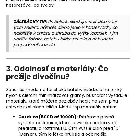
nezarezávali do svalov.
ZÁLESÁCKY TIP:
Pri balení ukladajte najťažšie veci
(ako sekera, náradie alebo jedlo v konzervách) čo
najbližšie k chrbtu a zhruba do výšky lopatiek. Tým
udržíte ťažisko batohu blízko pri tele a nebudete
prepadávať dozadu.
3. Odolnosť a materiály: Čo
prežije divočinu?
Zatiaľ čo moderné turistické batohy vsádzajú na tenký
nylon s cieľom minimalizovať gramy, bushcraft vyžaduje
materiály, ktoré môžete bez obáv hodiť na zem plnú
ostrých skál alebo ihličia. Medzi top materiály patria:
Cordura (500D až 1000D):
Extrémne pevná
syntetická tkanina, ktorá je vysoko odolná voči
predratiu a roztrhnutiu. Čím vyššie číslo pred "D"
(Denier), tým je látka hrubšia a odolnejšia.