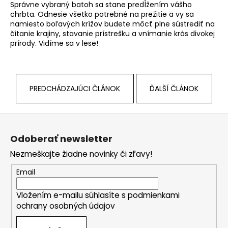
Správne vybraný batoh sa stane predĺžením vášho
chrbta. Odnesie všetko potrebné na prežitie a vy sa
namiesto boľavých krížov budete môcť plne sústrediť na
čítanie krajiny, stavanie prístrešku a vnímanie krás divokej
prírody. Vidíme sa v lese!
PREDCHÁDZAJÚCI ČLÁNOK
ĎALŠÍ ČLÁNOK
Z
á
Odoberať newsletter
p
Nezmeškajte žiadne novinky či zľavy!
ä
t
Email
i
Vložením e-mailu súhlasíte s
podmienkami
e
ochrany osobných údajov