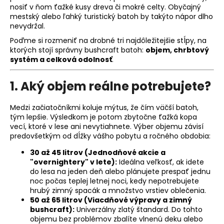
nosiť v ňom ťažké kusy dreva či mokré celty. Obyčajný
á
mestský alebo ľahký turistický batoh by takýto nápor dlho
j
nevydržal.
s
Poďme si rozmeniť na drobné tri najdôležitejšie stĺpy, na
ť
ktorých stojí správny bushcraft batoh:
objem, chrbtový
systém a celková odolnosť
.
?
1. Aký objem reálne potrebujete?
Medzi začiatočníkmi koluje mýtus, že čím väčší batoh,
HĽADAŤ
tým lepšie. Výsledkom je potom zbytočne ťažká kopa
vecí, ktoré v lese ani nevytiahnete. Výber objemu závisí
predovšetkým od dĺžky vášho pobytu a ročného obdobia:
30 až 45 litrov (Jednodňové akcie a
O
"overnightery" v lete):
Ideálna veľkosť, ak idete
d
do lesa na jeden deň alebo plánujete prespať jednu
p
noc počas teplej letnej noci, kedy nepotrebujete
o
hrubý zimný spacák a množstvo vrstiev oblečenia.
50 až 65 litrov (Viacdňové výpravy a zimný
r
bushcraft):
Univerzálny zlatý štandard. Do tohto
ú
objemu bez problémov zbalíte vlnenú deku alebo