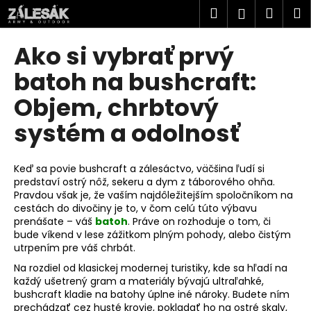
K
Prejsť
Hľadať
Náku
M
Prihlásen
na
o
obsah
Späť
Späť
košík
š
Ako si vybrať prvý
í
Č
batoh na bushcraft:
k
o
Objem, chrbtový
p
systém a odolnosť
o
t
r
Keď sa povie bushcraft a zálesáctvo, väčšina ľudí si
e
predstaví ostrý nôž, sekeru a dym z táborového ohňa.
Pravdou však je, že vaším najdôležitejším spoločníkom na
b
cestách do divočiny je to, v čom celú túto výbavu
u
prenášate – váš
batoh
. Práve on rozhoduje o tom, či
j
bude víkend v lese zážitkom plným pohody, alebo čistým
utrpením pre váš chrbát.
e
Na rozdiel od klasickej modernej turistiky, kde sa hľadí na
t
každý ušetrený gram a materiály bývajú ultraľahké,
e
bushcraft kladie na batohy úplne iné nároky. Budete ním
n
prechádzať cez husté krovie, pokladať ho na ostré skaly,