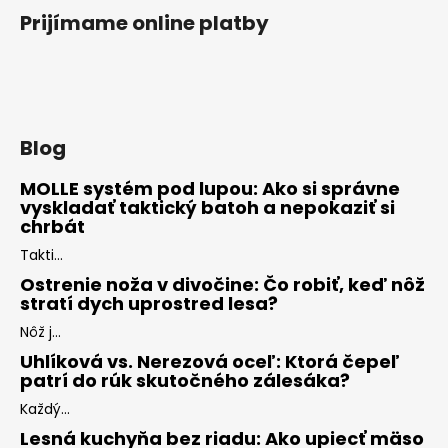
Prijímame online platby
Blog
MOLLE systém pod lupou: Ako si správne
vyskladať taktický batoh a nepokaziť si
chrbát
Takti...
Ostrenie noža v divočine: Čo robiť, keď nôž
stratí dych uprostred lesa?
Nôž j...
Uhlíková vs. Nerezová oceľ: Ktorá čepeľ
patrí do rúk skutočného zálesáka?
Každý...
Lesná kuchyňa bez riadu: Ako upiecť mäso