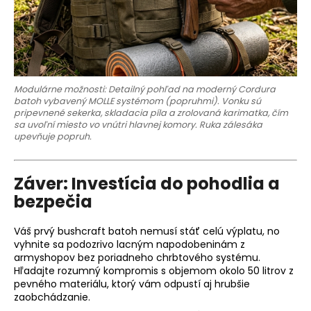
Modulárne možnosti: Detailný pohľad na moderný Cordura
batoh vybavený MOLLE systémom (popruhmi). Vonku sú
pripevnené sekerka, skladacia píla a zrolovaná karimatka, čím
sa uvoľní miesto vo vnútri hlavnej komory. Ruka zálesáka
upevňuje popruh.
Záver: Investícia do pohodlia a
bezpečia
Váš prvý bushcraft batoh nemusí stáť celú výplatu, no
vyhnite sa podozrivo lacným napodobeninám z
armyshopov bez poriadneho chrbtového systému.
Hľadajte rozumný kompromis s objemom okolo 50 litrov z
pevného materiálu, ktorý vám odpustí aj hrubšie
zaobchádzanie.