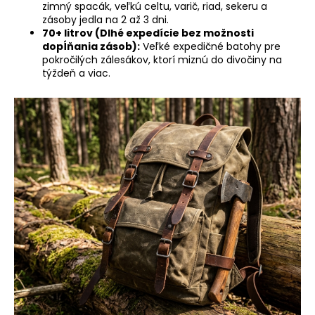
č
zimný spacák, veľkú celtu, varič, riad, sekeru a
a
zásoby jedla na 2 až 3 dni.
m
70+ litrov (Dlhé expedície bez možnosti
e
dopĺňania zásob):
Veľké expedičné batohy pre
pokročilých zálesákov, ktorí miznú do divočiny na
týždeň a viac.