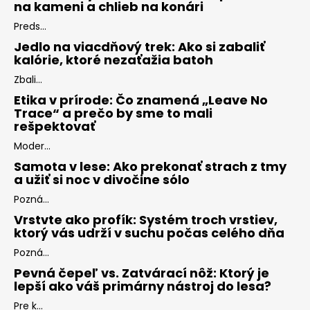
na kameni a chlieb na konári
Preds...
Jedlo na viacdňový trek: Ako si zabaliť
kalórie, ktoré nezaťažia batoh
Zbali...
Etika v prírode: Čo znamená „Leave No
Trace“ a prečo by sme to mali
rešpektovať
Moder...
Samota v lese: Ako prekonať strach z tmy
a užiť si noc v divočine sólo
Pozná...
Vrstvte ako profík: Systém troch vrstiev,
ktorý vás udrží v suchu počas celého dňa
Pozná...
Pevná čepeľ vs. Zatvárací nôž: Ktorý je
lepší ako váš primárny nástroj do lesa?
Pre k...