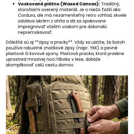
Voskované plátno (Waxed Canvas):
Tradičný,
storočiami overený materiál. Je o niečo ťažší ako
Cordura, ale má nezameniteľný retro vzhľad, skvele
odoláva iskrám z ohňa a dá sa opakovane
impregnovať včelím voskom pre dokonalú
nepremokavosť.
Dôležité sú aj **zipsy a pracky**. Vždy sa uistite, že batoh
používa robustné značkové zipsy (napr. YKK) a pevné
plastové či kovové spony. Plastová pracka, ktorá praskne
uprostred mrazivej noci hlboko v lese, dokáže
skomplikovať celú cestu domov.