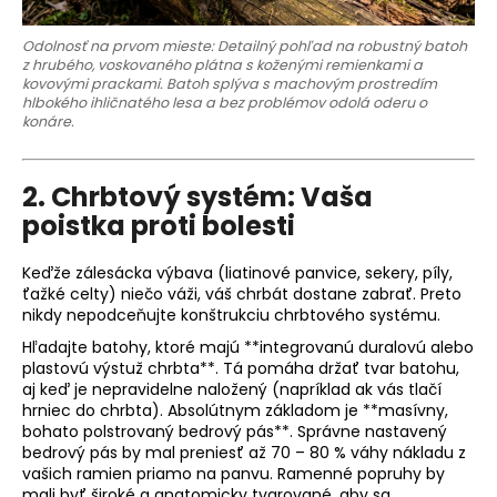
Odolnosť na prvom mieste: Detailný pohľad na robustný batoh
z hrubého, voskovaného plátna s koženými remienkami a
kovovými prackami. Batoh splýva s machovým prostredím
hlbokého ihličnatého lesa a bez problémov odolá oderu o
konáre.
2. Chrbtový systém: Vaša
poistka proti bolesti
Keďže zálesácka výbava (liatinové panvice, sekery, píly,
ťažké celty) niečo váži, váš chrbát dostane zabrať. Preto
nikdy nepodceňujte konštrukciu chrbtového systému.
Hľadajte batohy, ktoré majú **integrovanú duralovú alebo
plastovú výstuž chrbta**. Tá pomáha držať tvar batohu,
aj keď je nepravidelne naložený (napríklad ak vás tlačí
hrniec do chrbta). Absolútnym základom je **masívny,
bohato polstrovaný bedrový pás**. Správne nastavený
bedrový pás by mal preniesť až 70 – 80 % váhy nákladu z
vašich ramien priamo na panvu. Ramenné popruhy by
mali byť široké a anatomicky tvarované, aby sa