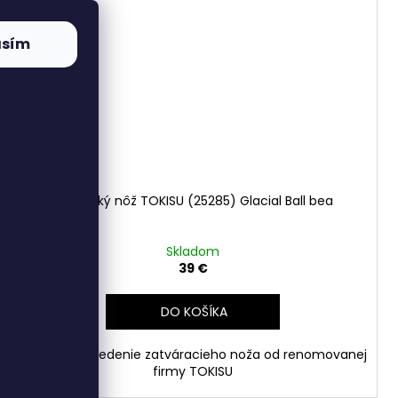
asím
Japonský nôž TOKISU (25285) Glacial Ball bea
Skladom
39 €
DO KOŠÍKA
Kvalitné prevedenie zatváracieho noža od renomovanej
firmy TOKISU