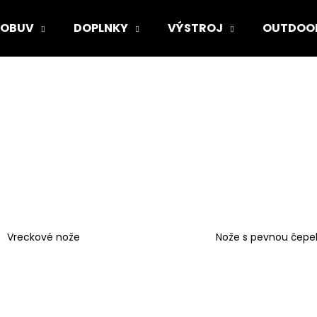
OBUV
DOPLNKY
VÝSTROJ
OUTDOO
Čo potrebujete nájsť?
HĽADAŤ
Odporúčame
Vreckové nože
Nože s pevnou čepe