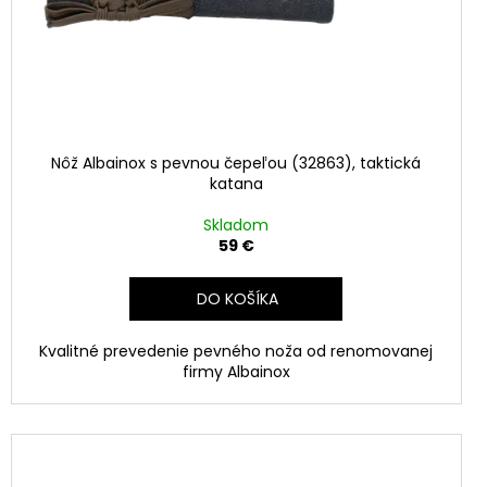
Nôž Albainox s pevnou čepeľou (32863), taktická
katana
Skladom
59 €
DO KOŠÍKA
Kvalitné prevedenie pevného noža od renomovanej
firmy Albainox