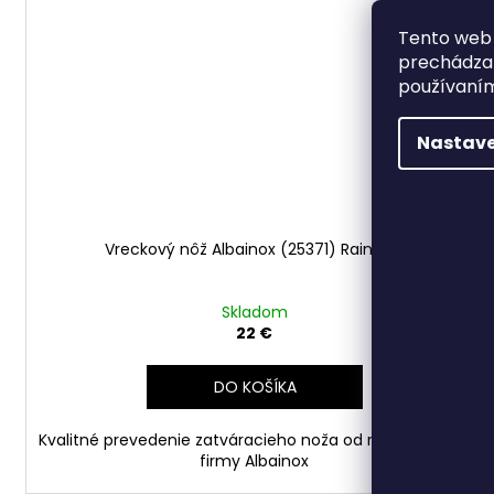
Tento web 
prechádzan
používaním
Nastave
Vreckový nôž Albainox (25371) Rainbow
Skladom
22 €
DO KOŠÍKA
Kvalitné prevedenie zatváracieho noža od renomovanej
firmy Albainox