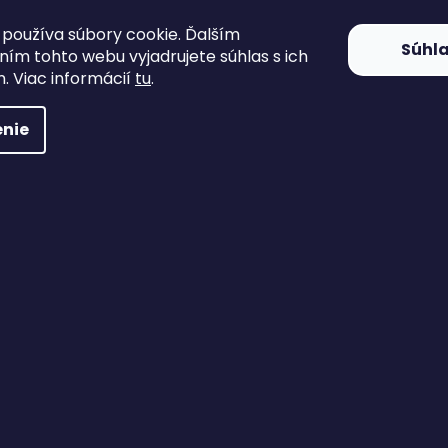
používa súbory cookie. Ďalším
Súhl
ím tohto webu vyjadrujete súhlas s ich
. Viac informácií
tu
.
nie
Japonský nôž TOKISU (25290) Ebony Ball bearing
Vypredané
39 €
DETAIL
Kvalitné prevedenie zatváracieho noža od renomovanej
firmy TOKISU