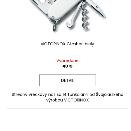
o
o
d
v
u
k
t
o
v
VICTORINOX Climber, biely
Vypredané
40 €
DETAIL
Stredný vreckový nôž so 14 funkciami od Švajčiarskeho
výrobcu VICTORINOX