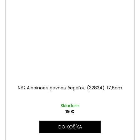
Nôž Albainox s pevnou čepeľou (32834), 17,6cm
Skladom
19 €
DO KOŠÍKA