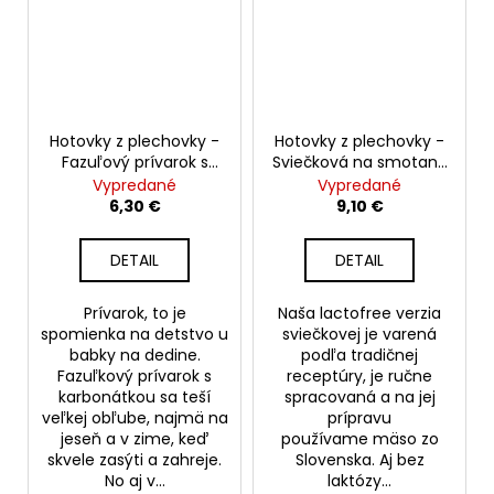
Hotovky z plechovky -
Hotovky z plechovky -
Fazuľový prívarok s
Sviečková na smotane
karbonátkou 400g
s hovädzím mäsom
Vypredané
Vypredané
Lactofree 400g
6,30 €
9,10 €
DETAIL
DETAIL
Prívarok, to je
Naša lactofree verzia
spomienka na detstvo u
sviečkovej je varená
babky na dedine.
podľa tradičnej
Fazuľkový prívarok s
receptúry, je ručne
karbonátkou sa teší
spracovaná a na jej
veľkej obľube, najmä na
prípravu
jeseň a v zime, keď
používame mäso zo
skvele zasýti a zahreje.
Slovenska. Aj bez
No aj v...
laktózy...