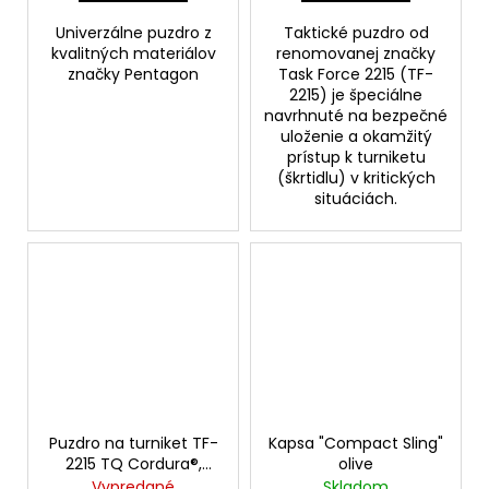
Univerzálne puzdro z
Taktické puzdro od
kvalitných materiálov
renomovanej značky
značky Pentagon
Task Force 2215 (TF-
2215) je špeciálne
navrhnuté na bezpečné
uloženie a okamžitý
prístup k turniketu
(škrtidlu) v kritických
situáciách.
Puzdro na turniket TF-
Kapsa "Compact Sling"
2215 TQ Cordura®,
olive
čierne
Vypredané
Skladom