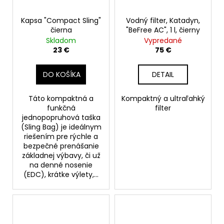
Kapsa "Compact Sling"
Vodný filter, Katadyn,
čierna
"BeFree AC", 1 l, čierny
Skladom
Vypredané
23 €
75 €
DO KOŠÍKA
DETAIL
Táto kompaktná a
Kompaktný a ultraľahký
funkčná
filter
jednopopruhová taška
(Sling Bag) je ideálnym
riešením pre rýchle a
bezpečné prenášanie
základnej výbavy, či už
na denné nosenie
(EDC), krátke výlety,...