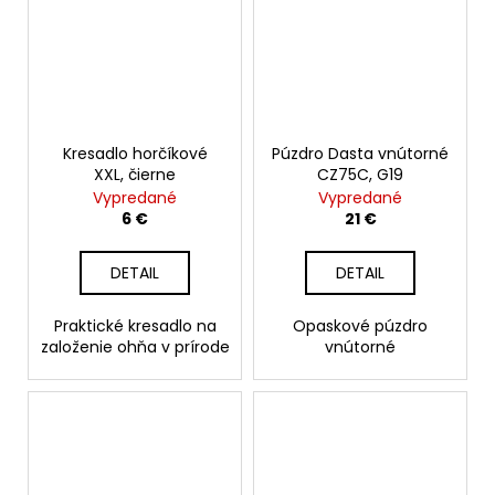
Kresadlo horčíkové
Púzdro Dasta vnútorné
XXL, čierne
CZ75C, G19
Vypredané
Vypredané
6 €
21 €
DETAIL
DETAIL
Praktické kresadlo na
Opaskové púzdro
založenie ohňa v prírode
vnútorné