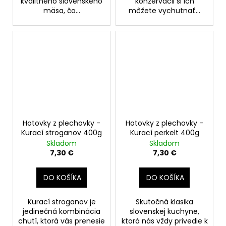
kvalitného slovenského
konzervácii si ich
mäsa, čo...
môžete vychutnať...
Hotovky z plechovky -
Hotovky z plechovky -
Kurací stroganov 400g
Kurací perkelt 400g
Skladom
Skladom
7,30 €
7,30 €
DO KOŠÍKA
DO KOŠÍKA
Kurací stroganov je
Skutočná klasika
jedinečná kombinácia
slovenskej kuchyne,
chutí, ktorá vás prenesie
ktorá nás vždy privedie k