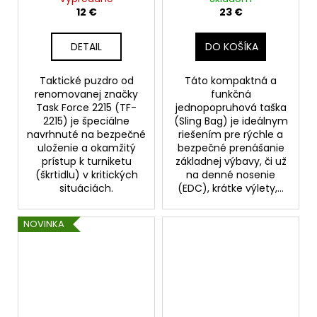
12 €
23 €
DETAIL
DO KOŠÍKA
Taktické puzdro od
Táto kompaktná a
renomovanej značky
funkčná
Task Force 2215 (TF-
jednopopruhová taška
2215) je špeciálne
(Sling Bag) je ideálnym
navrhnuté na bezpečné
riešením pre rýchle a
uloženie a okamžitý
bezpečné prenášanie
prístup k turniketu
základnej výbavy, či už
(škrtidlu) v kritických
na denné nosenie
situáciách.
(EDC), krátke výlety,...
NOVINKA