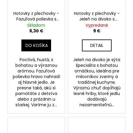
Hotovky z plechovky -
Hotovky z plechovky -
Fazuľová polievka s
Jeleň na divoko s
údeným a klobásou
lesnými hríbami 400g
Skladom
Vypredané
400g
6,30 €
9 €
DO KOŠÍKA
DETAIL
Poctivá, hustá, s
Jeleň na divoko je sýta
bohatou a výraznou
špecialita s bohatou
arómou. Fazuľová
omáčkou, ideálna pre
polievka hravo nahradí
milovníkov zveriny a
aj hlavné jedlo. Je
tradičnej kuchyne.
presne taká, akú si
Výraznú chuť dopĺňajú
pamätáte z detstva
lesné hríby, ktoré jedlu
alebo z prázdnin u
dodávajú
starkej. Varíme ju z...
nezameniteľnú...