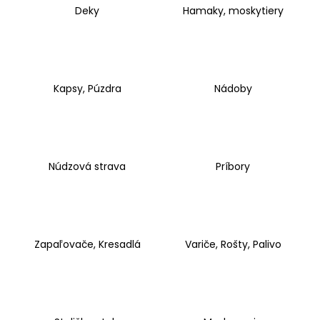
Deky
Hamaky, moskytiery
á
j
s
ť
?
Kapsy, Púzdra
Nádoby
HĽADAŤ
Núdzová strava
Príbory
O
d
Zapaľovače, Kresadlá
Variče, Rošty, Palivo
p
o
r
ú