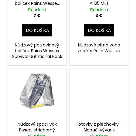
v
balíček Pains Wessex
× 125 ML)
d
500g
Skladom
Skladom
u
7 €
3 €
k
t
DO KOŠÍKA
DO KOŠÍKA
o
v
Núdzový potravinový
Núdzová pitná voda
balíček Pains Wessex
značky PainsWessex
Survival Nutritional Pack
Núdzový spací vak
Hotovky z plechovky -
Fosco, strieborný
Slepačí vývar s
mäsom a zeleninou