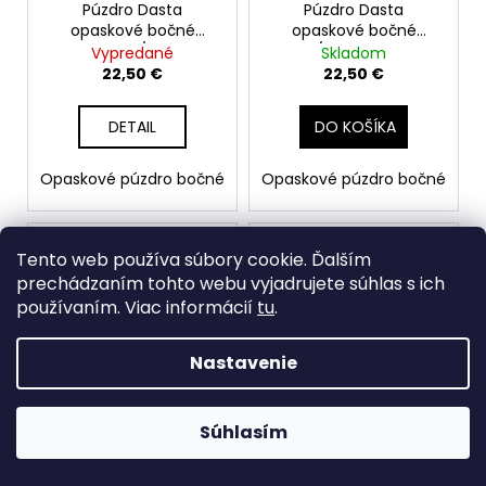
Púzdro Dasta
Púzdro Dasta
opaskové bočné
opaskové bočné
CZ82/83
CZ75/85, Beretta 92,
Vypredané
Skladom
Sig P-226, Glock 17
22,50 €
22,50 €
DETAIL
DO KOŠÍKA
Opaskové púzdro bočné
Opaskové púzdro bočné
Tento web používa súbory cookie. Ďalším
prechádzaním tohto webu vyjadrujete súhlas s ich
používaním. Viac informácií
tu
.
Nastavenie
Ľadvinka Helikon-Tex
Púzdro PENTAGON
Súhlasím
Possum Waist Pack,
Kyvos, čierne
čierna
Vypredané
Skladom
36 €
16,50 €