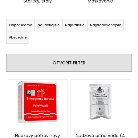
č
Stoličky, stoly
Maskovanie
a
m
R
e
a
Odporúčame
Najlacnejšie
Najdrahšie
Najpredávanejšie
d
Abecedne
e
n
i
OTVORIŤ FILTER
e
p
V
r
ý
o
p
d
i
u
s
k
p
t
r
o
o
Núdzový potravinový
Núdzová pitná voda (4