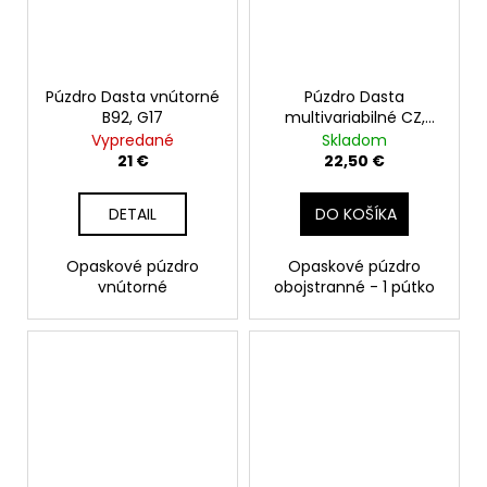
Púzdro Dasta vnútorné
Púzdro Dasta
B92, G17
multivariabilné CZ,
GLOCK, SIG Beretta,
Vypredané
Skladom
Colt
21 €
22,50 €
DETAIL
DO KOŠÍKA
Opaskové púzdro
Opaskové púzdro
vnútorné
obojstranné - 1 pútko