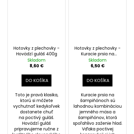
Hotovky z plechovky -
Hotovky z plechovky -
Hovädzí guláš 400g
Kuracie prsia na
šampiňónoch 400g
Skladom
Skladom
8,60 €
6,50 €
DO KOŠÍKA
DO KOŠÍKA
Toto je pravá klasika,
Kuracie prsia na
ktorú si môžete
šampiňónoch sú
vychutnať kedykoľvek
lahodnou kombináciou
dostanete chuť
jemného mäsa a
na poctivý guláš.
šampiňónov, ktorá
Hovädzí guláš
spoľahlivo zaženie hlad.
pripravujeme ručne z
Vďaka poctivej