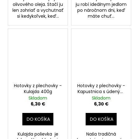
olivového oleja. Stačí ju
ju robí ideálnym jedlom
len zohriať a vychutnať
po náročnom dni, keď
si kedykoľvek, keď...
máte chuť...
Hotovky z plechovky -
Hotovky z plechovky -
Kulajda 400g
Kapustnica s údeným
mäsom a klobásou
Skladom
Skladom
400g
6,30 €
6,30 €
DO KOŠÍKA
DO KOŠÍKA
Kulajda polievka je
Naša tradičná