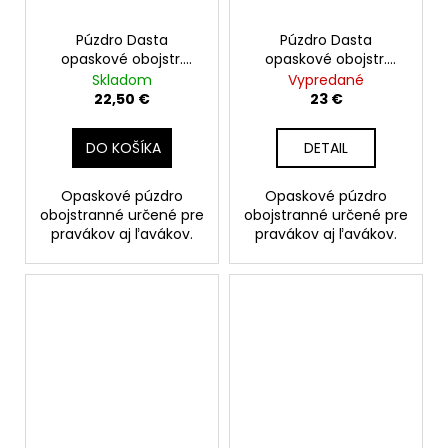
Púzdro Dasta
Púzdro Dasta
opaskové obojstr.
opaskové obojstr.
W99, CZ 100
CZ75, G17
Skladom
Vypredané
22,50 €
23 €
DO KOŠÍKA
DETAIL
Opaskové púzdro
Opaskové púzdro
obojstranné určené pre
obojstranné určené pre
pravákov aj ľavákov.
pravákov aj ľavákov.