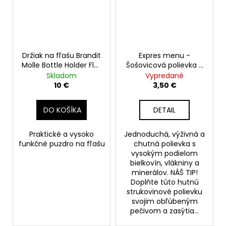
Držiak na fľašu Brandit
Expres menu -
Molle Bottle Holder Flex
Šošovicová polievka 2
Large, olive
porcie
Skladom
Vypredané
10 €
3,50 €
DO KOŠÍKA
DETAIL
Praktické a vysoko
Jednoduchá, výživná a
funkčné puzdro na fľašu
chutná polievka s
vysokým podielom
bielkovín, vlákniny a
minerálov. NÁŠ TIP!
Doplňte túto hutnú
strukovinové polievku
svojim obľúbeným
pečivom a zasýtia...