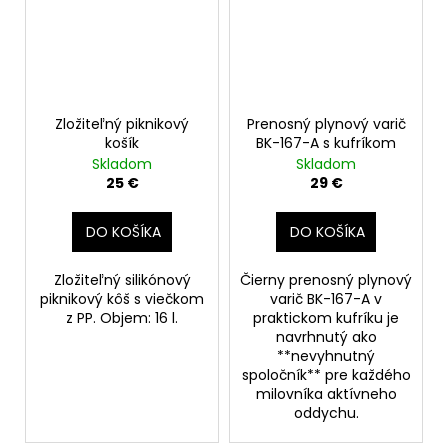
Zložiteľný piknikový
Prenosný plynový varič
košík
BK-167-A s kufríkom
Skladom
Skladom
25 €
29 €
DO KOŠÍKA
DO KOŠÍKA
Zložiteľný silikónový
Čierny prenosný plynový
piknikový kôš s viečkom
varič BK-167-A v
z PP. Objem: 16 l.
praktickom kufríku je
navrhnutý ako
**nevyhnutný
spoločník** pre každého
milovníka aktívneho
oddychu.