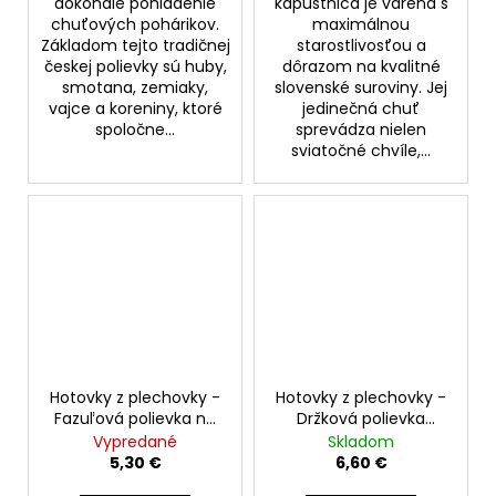
dokonalé pohladenie
kapustnica je varená s
chuťových pohárikov.
maximálnou
Základom tejto tradičnej
starostlivosťou a
českej polievky sú huby,
dôrazom na kvalitné
smotana, zemiaky,
slovenské suroviny. Jej
vajce a koreniny, ktoré
jedinečná chuť
spoločne...
sprevádza nielen
sviatočné chvíle,...
Hotovky z plechovky -
Hotovky z plechovky -
Fazuľová polievka na
Držková polievka
kyslo 400g
desiatová 400g
Vypredané
Skladom
5,30 €
6,60 €