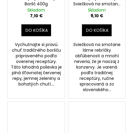
Boršč 400g
Sviečková na smotane
s hovädzím mäsom
Skladom
Skladom
400g
7,10 €
9,10 €
DO KOŠÍKA
DO KOŠÍKA
Vychutnajte si pravú
Sviečková na smotane
chuť tradičného boršču
láme rebríčky
pripraveného podľa
obľúbenosti a mnohí
overenej receptúry.
neveria, že je naozaj z
Táto lahodná polievka je
konzervy. Je varená
plná šťavnatej červenej
podľa tradičnej
repy, jemnej zeleniny a
receptúry, ručne
bohatých chutí....
spracovaná a zo
slovenského...