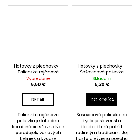
Hotovky z plechovky -
Hotovky z plechovky -
Talianska rajčinová
Šošovicová polievka
polievka 400g
na kyslo 400g
Vypredané
Skladom
5,50 €
5,30 €
DETAIL
DO KOŠÍKA
Talianska rajčinová
Šošovicová polievka na
polievka je lahodná
kyslo je slovenská
kombinácia šťavnatých
klasika, ktorá patrí k
paradajok, voňavých
rodinným tradíciám. Jej
byliniek a kvapky
hustá a výživná povaha