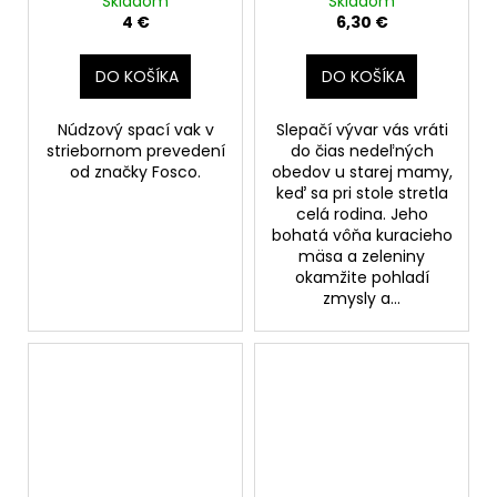
Skladom
Skladom
400g
4 €
6,30 €
DO KOŠÍKA
DO KOŠÍKA
Núdzový spací vak v
Slepačí vývar vás vráti
striebornom prevedení
do čias nedeľných
od značky Fosco.
obedov u starej mamy,
keď sa pri stole stretla
celá rodina. Jeho
bohatá vôňa kuracieho
mäsa a zeleniny
okamžite pohladí
zmysly a...