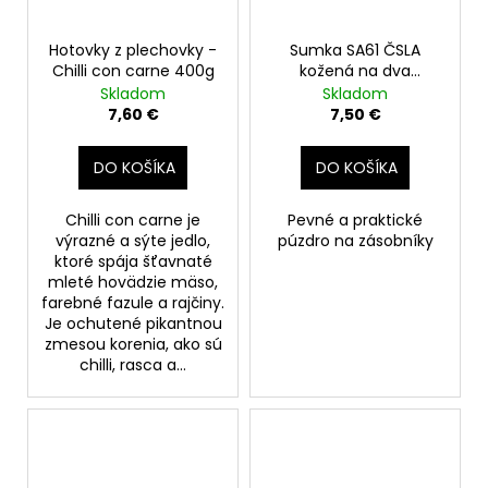
Hotovky z plechovky -
Sumka SA61 ČSLA
Chilli con carne 400g
kožená na dva
zásobníky, zánovná
Skladom
Skladom
7,60 €
7,50 €
DO KOŠÍKA
DO KOŠÍKA
Chilli con carne je
Pevné a praktické
výrazné a sýte jedlo,
púzdro na zásobníky
ktoré spája šťavnaté
mleté hovädzie mäso,
farebné fazule a rajčiny.
Je ochutené pikantnou
zmesou korenia, ako sú
chilli, rasca a...