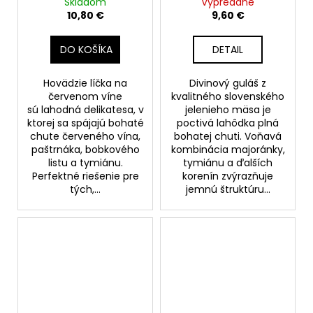
červenom víne 400g
Skladom
Vypredané
10,80 €
9,60 €
DO KOŠÍKA
DETAIL
Hovädzie líčka na
Divinový guláš z
červenom víne
kvalitného slovenského
sú lahodná delikatesa, v
jelenieho mäsa je
ktorej sa spájajú bohaté
poctivá lahôdka plná
chute červeného vína,
bohatej chuti. Voňavá
paštrnáka, bobkového
kombinácia majoránky,
listu a tymiánu.
tymiánu a ďalších
Perfektné riešenie pre
korenín zvýrazňuje
tých,...
jemnú štruktúru...