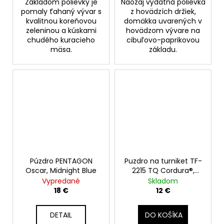
Základom polievky je
Naozaj výdatná polievka
pomaly ťahaný vývar s
z hovädzích držiek,
kvalitnou koreňovou
domäkka uvarených v
zeleninou a kúskami
hovädzom vývare na
chudého kuracieho
cibuľovo-paprikovou
mäsa.
základu.
Púzdro PENTAGON
Puzdro na turniket TF-
Oscar, Midnight Blue
2215 TQ Cordura®,
Ranger Green
Vypredané
Skladom
18 €
12 €
DETAIL
DO KOŠÍKA