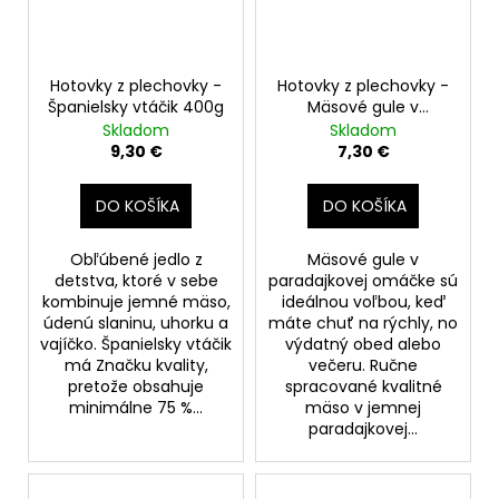
Hotovky z plechovky -
Hotovky z plechovky -
Španielsky vtáčik 400g
Mäsové gule v
paradajkovej omáčke
Skladom
Skladom
400g
9,30 €
7,30 €
DO KOŠÍKA
DO KOŠÍKA
Obľúbené jedlo z
Mäsové gule v
detstva, ktoré v sebe
paradajkovej omáčke sú
kombinuje jemné mäso,
ideálnou voľbou, keď
údenú slaninu, uhorku a
máte chuť na rýchly, no
vajíčko. Španielsky vtáčik
výdatný obed alebo
má Značku kvality,
večeru. Ručne
pretože obsahuje
spracované kvalitné
minimálne 75 %...
mäso v jemnej
paradajkovej...