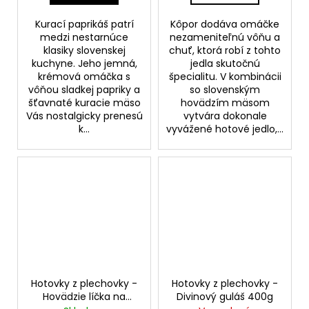
Kurací paprikáš patrí
Kôpor dodáva omáčke
medzi nestarnúce
nezameniteľnú vôňu a
klasiky slovenskej
chuť, ktorá robí z tohto
kuchyne. Jeho jemná,
jedla skutočnú
krémová omáčka s
špecialitu. V kombinácii
vôňou sladkej papriky a
so slovenským
šťavnaté kuracie mäso
hovädzím mäsom
Vás nostalgicky prenesú
vytvára dokonale
k...
vyvážené hotové jedlo,...
Hotovky z plechovky -
Hotovky z plechovky -
Hovädzie líčka na
Divinový guláš 400g