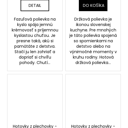
DETAIL
DO KOŠÍKA
Fazuľová polievka na
Držková polievka je
kyslo spája jemnú
ikonou slovenskej
krémovosť s príjemnou
kuchyne. Pre mnohých
kyslastou chuťou. Je
je táto polievka spojená
presne taká, akú si
so spomienkami na
pamätáte z detstva.
detstvo alebo na
Stačí ju len zohriať a
výnimočné momenty v
dopriať si chvíľu
kruhu rodiny. Hotová
pohody. Chutí...
držková polievka...
Hotovky z plechovky -
Hotovky z plechovky -