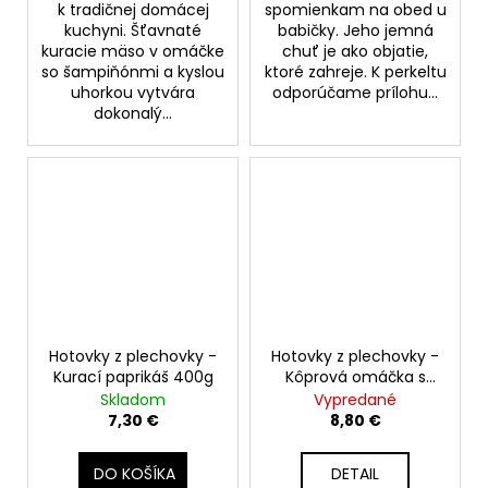
k tradičnej domácej
spomienkam na obed u
kuchyni. Šťavnaté
babičky. Jeho jemná
kuracie mäso v omáčke
chuť je ako objatie,
so šampiňónmi a kyslou
ktoré zahreje. K perkeltu
uhorkou vytvára
odporúčame prílohu...
dokonalý...
Hotovky z plechovky -
Hotovky z plechovky -
Kurací paprikáš 400g
Kôprová omáčka s
hovädzím mäsom
Skladom
Vypredané
400g
7,30 €
8,80 €
DO KOŠÍKA
DETAIL