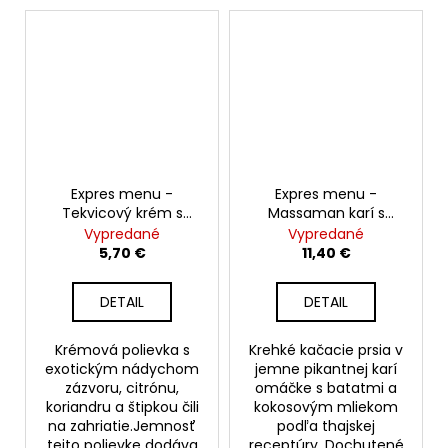
Expres menu -
Expres menu -
Tekvicový krém s
Massaman karí s
kokosovým mliekom 2
kačacím mäsom 2
Vypredané
Vypredané
porcie
porcie
5,70 €
11,40 €
DETAIL
DETAIL
Krémová polievka s
Krehké kačacie prsia v
exotickým nádychom
jemne pikantnej karí
zázvoru, citrónu,
omáčke s batatmi a
koriandru a štipkou čili
kokosovým mliekom
na zahriatie.Jemnosť
podľa thajskej
tejto polievke dodáva
receptúry. Dochutené