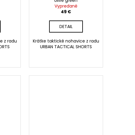
olive green
Vypredané
49 €
DETAIL
e z radu
Krátke taktické nohavice z radu
ORTS
URBAN TACTICAL SHORTS