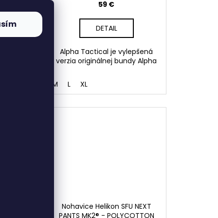
59 €
asím
DETAIL
enej
Alpha Tactical je vylepšená
kou 0,75
verzia originálnej bundy Alpha
M
L
XL
aracord
Nohavice Helikon SFU NEXT
edá
PANTS MK2® - POLYCOTTON