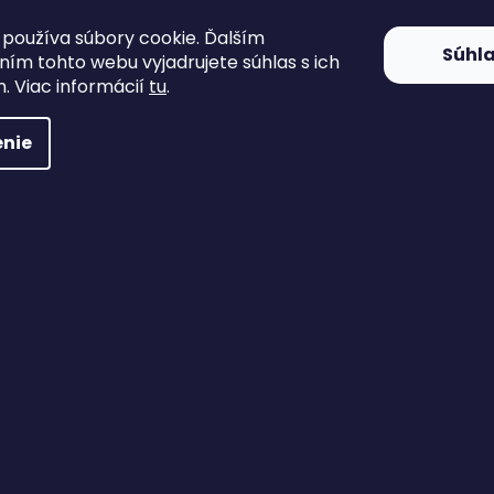
11 €
10 €
používa súbory cookie. Ďalším
Súhl
ím tohto webu vyjadrujete súhlas s ich
DETAIL
DETAIL
. Viac informácií
tu
.
Extra pevné paracord lanko
Nano verzia obľúb
padákové šnúry s hrúb
nie
mm.
Para HELIKON šnúra Paracord
Para HELIKON šnúra P
550 Lbs 30m, olive drab
550 Lbs 30m, hn