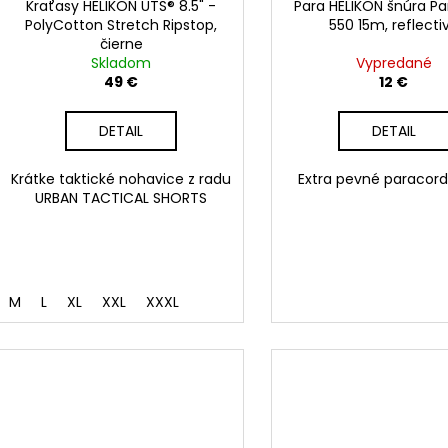
Kraťasy HELIKON UTS® 8.5" -
Para HELIKON šnúra P
PolyCotton Stretch Ripstop,
550 15m, reflecti
čierne
Skladom
Vypredané
49 €
12 €
DETAIL
DETAIL
Krátke taktické nohavice z radu
Extra pevné paracord
URBAN TACTICAL SHORTS
M
L
XL
XXL
XXXL