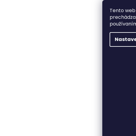
Tento web 
prechádzan
používaním
Nastave