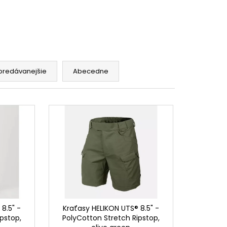
predávanejšie
Abecedne
8.5" -
Kraťasy HELIKON UTS® 8.5" -
pstop,
PolyCotton Stretch Ripstop,