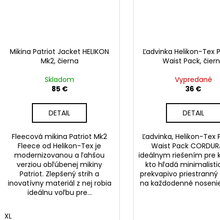
Mikina Patriot Jacket HELIKON
Ľadvinka Helikon-Tex
Mk2, čierna
Waist Pack, čier
Skladom
Vypredané
85 €
36 €
DETAIL
DETAIL
Fleecová mikina Patriot Mk2
Ľadvinka, Helikon-Tex
Fleece od Helikon-Tex je
Waist Pack CORDUR
modernizovanou a ľahšou
ideálnym riešením pre 
verziou obľúbenej mikiny
kto hľadá minimalisti
Patriot. Zlepšený strih a
prekvapivo priestranný
inovatívny materiál z nej robia
na každodenné nosenie. 
ideálnu voľbu pre...
XL