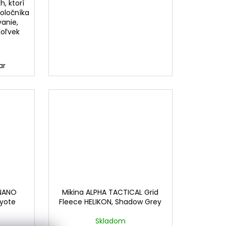
, ktorí
poločníka
vanie,
koľvek
ar
 NANO
Mikina ALPHA TACTICAL Grid
oyote
Fleece HELIKON, Shadow Grey
Skladom