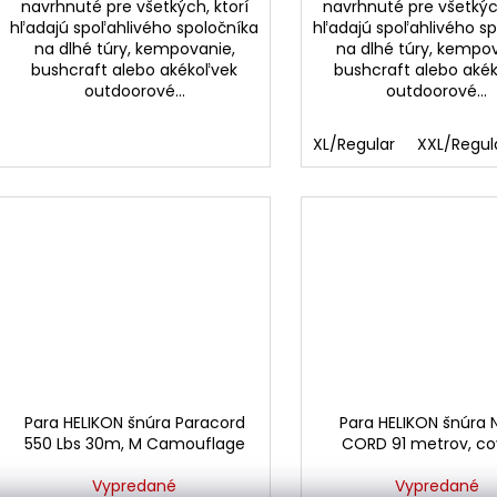
navrhnuté pre všetkých, ktorí
navrhnuté pre všetkých
hľadajú spoľahlivého spoločníka
hľadajú spoľahlivého s
na dlhé túry, kempovanie,
na dlhé túry, kempo
bushcraft alebo akékoľvek
bushcraft alebo aké
outdoorové...
outdoorové...
XL/Regular
XXL/Regul
Para HELIKON šnúra Paracord
Para HELIKON šnúra
550 Lbs 30m, M Camouflage
CORD 91 metrov, c
Vypredané
Vypredané