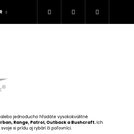
Hľadať
Prihlásenie
Nákupný
R
ARMY ORIGINAL
Kamenná predajňa
košík
al alebo jednoducho hľadáte vysokokvalitné
rban, Range, Patrol, Outback a Bushcraft.
Ich
voje si prídu aj rybári či poľovníci.