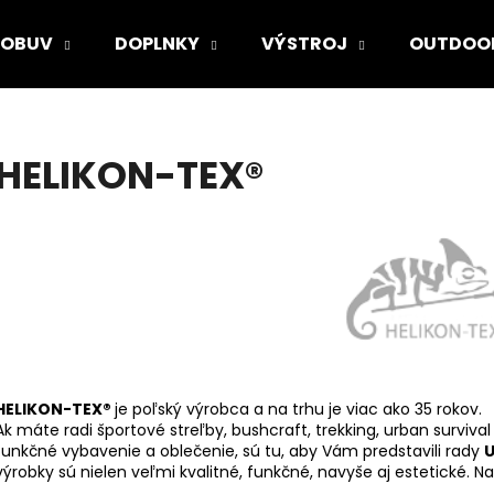
OBUV
DOPLNKY
VÝSTROJ
OUTDOO
Čo potrebujete nájsť?
HELIKON-TEX®
HĽADAŤ
Odporúčame
HELIKON-TEX®
je poľský výrobca a na trhu je viac ako 35 rokov.
Ak máte radi športové streľby, bushcraft, trekking, urban surviv
funkčné vybavenie a oblečenie, sú tu, aby Vám predstavili rady
U
výrobky sú nielen veľmi kvalitné, funkčné, navyše aj estetické. Na s