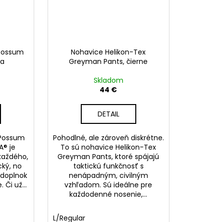
 Possum
Nohavice Helikon-Tex
na
Greyman Pants, čierne
Skladom
44 €
DETAIL
 Possum
Pohodlné, ale zároveň diskrétne.
A® je
To sú nohavice Helikon-Tex
každého,
Greyman Pants, ktoré spájajú
cký, no
taktickú funkčnosť s
 doplnok
nenápadným, civilným
Či už...
vzhľadom. Sú ideálne pre
každodenné nosenie,...
L/Regular