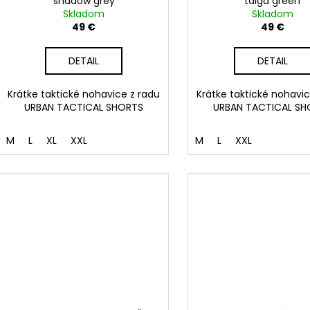
shadow grey
taiga green
t
k
Skladom
Skladom
o
t
49 €
49 €
v
o
DETAIL
DETAIL
v
Krátke taktické nohavice z radu
Krátke taktické nohavic
URBAN TACTICAL SHORTS
URBAN TACTICAL SH
M
L
XL
XXL
M
L
XXL