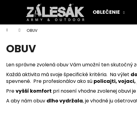
K
Prejsť
na
o
OBLEČENIE
obsah
Späť
Späť
š
do
do
í
Domov
OBUV
k
obchodu
obchodu
OBUV
Len správne zvolená obuv Vám umožní ten skutočný záž
Každá aktivita má svoje špecifické kritéria. Na výlet
do
spevnené. Pre profesionálov ako sú
policajti, vojaci,
Pre
vyšší komfort
pri nosení vhodne zvolenej obuvi je
A aby nám obuv
dlho vydržala
, je vhodné ju ošetro