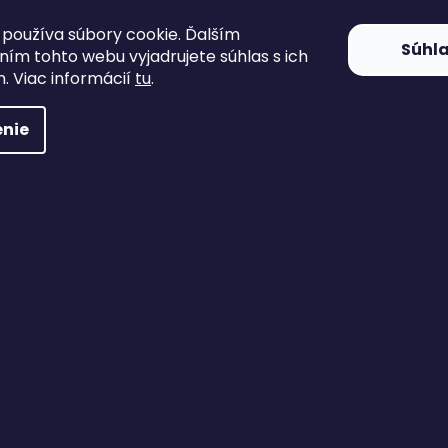
používa súbory cookie. Ďalším
Súhl
ím tohto webu vyjadrujete súhlas s ich
. Viac informácií
tu
.
nie
Ponožky 101 inc. coolmax trekking
Skladom
7,50 €
DETAIL
Pohodlné trekingové ponožky značky 101 inc.
35-38
43-46
47-50