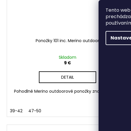
Tento web 
prechádzan
používaním
Nastave
Ponožky 101 inc. Merino outdoor
Skladom
9 €
DETAIL
Pohodlné Merino outdoorové ponožky značky 101 inc.
39-42
47-50