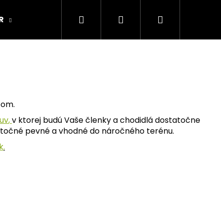
Hľadať
Prihlásenie
Nákupný
R
ARMY ORIGINAL
Kamenná predajňa
košík
stom.
buv
,
v ktorej budú Vaše členky a chodidlá dostatočne
tatočné pevné a vhodné do náročného terénu.
k
.