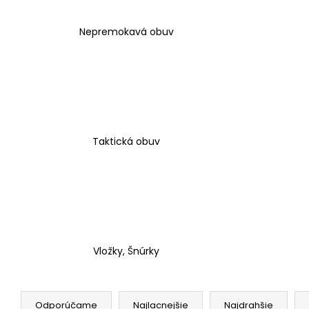
Nepremokavá obuv
Taktická obuv
Vložky, Šnúrky
R
a
Odporúčame
Najlacnejšie
Najdrahšie