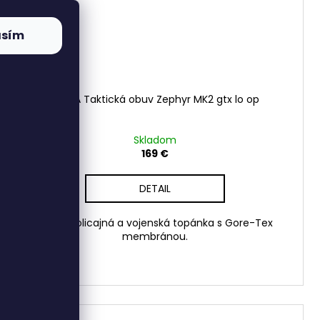
asím
LOWA Taktická obuv Zephyr MK2 gtx lo op
Skladom
169 €
DETAIL
Ľahká policajná a vojenská topánka s Gore-Tex
membránou.
43
44