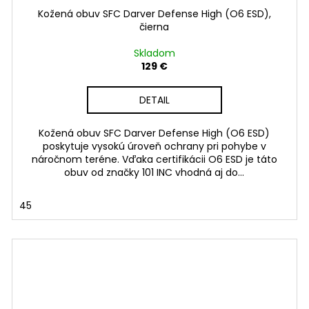
Kožená obuv SFC Darver Defense High (O6 ESD),
čierna
Skladom
129 €
DETAIL
Kožená obuv SFC Darver Defense High (O6 ESD)
poskytuje vysokú úroveň ochrany pri pohybe v
náročnom teréne. Vďaka certifikácii O6 ESD je táto
obuv od značky 101 INC vhodná aj do...
45