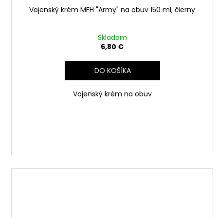
o
v
Vojenský krém MFH "Army" na obuv 150 ml, čierny
Skladom
6,80 €
DO KOŠÍKA
Vojenský krém na obuv