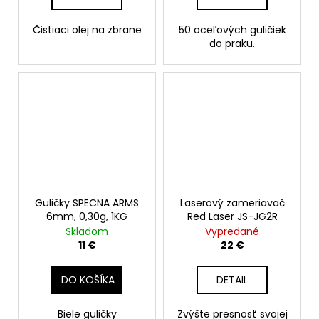
Čistiaci olej na zbrane
50 oceľových guličiek
do praku.
Guličky SPECNA ARMS
Laserový zameriavač
6mm, 0,30g, 1KG
Red Laser JS-JG2R
Skladom
Vypredané
11 €
22 €
DO KOŠÍKA
DETAIL
Biele guličky
Zvýšte presnosť svojej