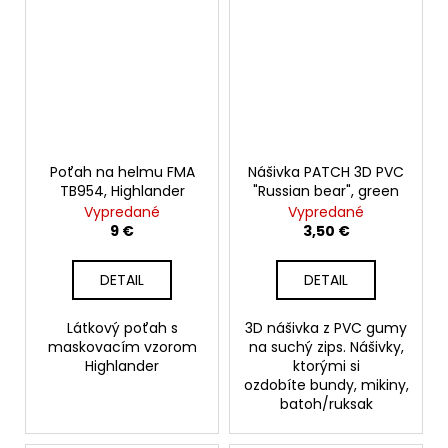
Poťah na helmu FMA
Nášivka PATCH 3D PVC
TB954, Highlander
"Russian bear", green
Vypredané
Vypredané
9 €
3,50 €
DETAIL
DETAIL
Látkový poťah s
3D nášivka z PVC gumy
maskovacím vzorom
na suchý zips. Nášivky,
Highlander
ktorými si
ozdobíte bundy, mikiny,
batoh/ruksak