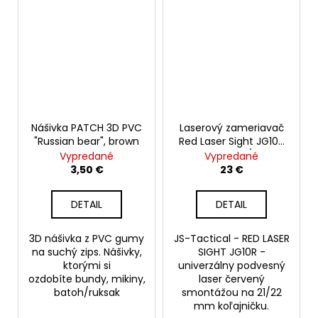
Nášivka PATCH 3D PVC
Laserový zameriavač
"Russian bear", brown
Red Laser Sight JG10R
JS-Tactical 21/22mm
Vypredané
Vypredané
3,50 €
23 €
DETAIL
DETAIL
3D nášivka z PVC gumy
JS-Tactical - RED LASER
na suchý zips. Nášivky,
SIGHT JG10R -
ktorými si
univerzálny podvesný
ozdobíte bundy, mikiny,
laser červený
batoh/ruksak
smontážou na 21/22
mm koľajničku.