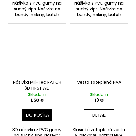
Nášivka z PVC gumy na
Nášivka z PVC gumy na
suchý zips. Nášivka na
suchý zips. Nášivka na
bundy, mikiny, batoh
bundy, mikiny, batoh
Nášivka Mil-Tec PATCH
Vesta zateplená NVA
3D FIRST AID
Skladom
Skladom
1,50 €
19 €
DO KOŠÍKA
DETAIL
3D nášivka z PVC gumy
Klasická zateplená vesta
na suchý zips. Nášivky,
v ihličkovej potlači NVA.