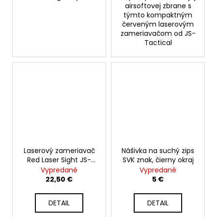
airsoftovej zbrane s
týmto kompaktným
červeným laserovým
zameriavačom od JS-
Tactical
Laserový zameriavač
Nášivka na suchý zips
Red Laser Sight JS-
SVK znak, čierny okraj
JG11R
Vypredané
Vypredané
22,50 €
5 €
DETAIL
DETAIL