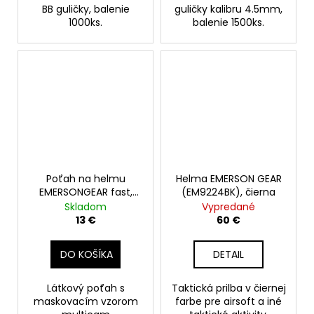
BB guličky, balenie
guličky kalibru 4.5mm,
1000ks.
balenie 1500ks.
Poťah na helmu
Helma EMERSON GEAR
EMERSONGEAR fast,
(EM9224BK), čierna
multicam
Skladom
Vypredané
13 €
60 €
DO KOŠÍKA
DETAIL
Látkový poťah s
Taktická prilba v čiernej
maskovacím vzorom
farbe pre airsoft a iné