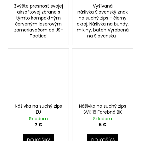
Zvýšte presnosť svojej
Vyšívaná
airsoftovej zbrane s
nášivka Slovenský znak
týmto kompaktným
na suchý zips - čierny
červeným laserovým
okraj. Nášivka na bundy,
zameriavačom od JS-
mikiny, batoh Vyrobená
Tactical
na Slovensku
Nášivka na suchý zips
Nášivka na suchý zips
EU
SVK 15 Farebná BK
Skladom
Skladom
7 €
6 €
DO KOŠÍKA
DO KOŠÍKA