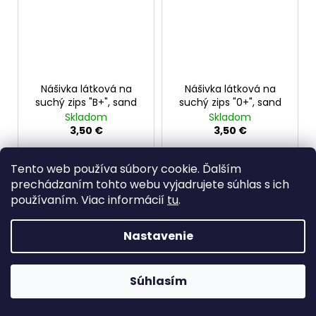
Nášivka látková na
Nášivka látková na
suchý zips "B+", sand
suchý zips "0+", sand
Skladom
Skladom
3,50 €
3,50 €
DO KOŠÍKA
DO KOŠÍKA
Tento web používa súbory cookie. Ďalším
prechádzaním tohto webu vyjadrujete súhlas s ich
Vyšívaná nášivka krvnej
Vyšívaná nášivka krvnej
používaním. Viac informácií
tu
.
skupiny na suchý zips.
skupiny na suchý zips.
Nášivka na bundy,
Nášivka na bundy,
Nastavenie
mikiny, batoh
mikiny, batoh
Súhlasím