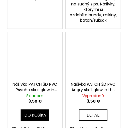
na suchý zips. Nášivky,
ktorými si
ozdobíte bundy, mikiny,
batoh/ruksak
Nášivka PATCH 3D PVC
Nášivka PATCH 3D PVC
Psycho skull glow in
Angry skull glow in the
the dark
dark
Skladom
Vypredané
3,50 €
3,50 €
DO KOŠÍKA
DETAIL