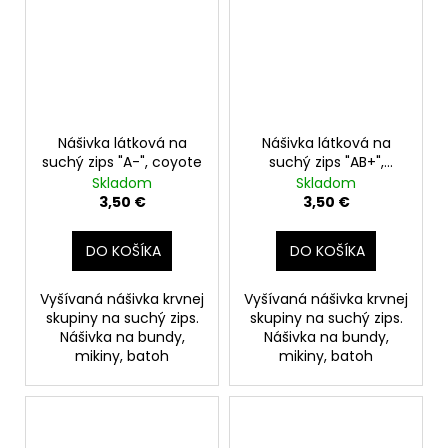
Nášivka látková na
Nášivka látková na
suchý zips "A-", coyote
suchý zips "AB+",
coyote
Skladom
Skladom
3,50 €
3,50 €
DO KOŠÍKA
DO KOŠÍKA
Vyšívaná nášivka krvnej
Vyšívaná nášivka krvnej
skupiny na suchý zips.
skupiny na suchý zips.
Nášivka na bundy,
Nášivka na bundy,
mikiny, batoh
mikiny, batoh