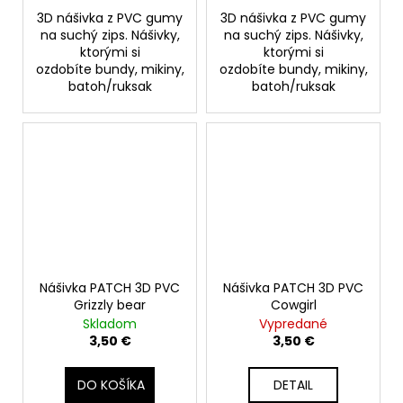
3D nášivka z PVC gumy
3D nášivka z PVC gumy
na suchý zips. Nášivky,
na suchý zips. Nášivky,
ktorými si
ktorými si
ozdobíte bundy, mikiny,
ozdobíte bundy, mikiny,
batoh/ruksak
batoh/ruksak
Nášivka PATCH 3D PVC
Nášivka PATCH 3D PVC
Grizzly bear
Cowgirl
Skladom
Vypredané
3,50 €
3,50 €
DO KOŠÍKA
DETAIL