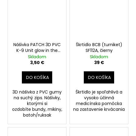
Nášivka PATCH 3D PVC
Škrtidlo BCB (turniket)
K-9 Unit glow in the
SF112A, čierny
dark
Skladom
Skladom
3,50 €
39 €
DO KOŠÍKA
DO KOŠÍKA
3D nášivka z PVC gumy
Škrtidlo je spoľahlivá a
na suchý zips. Nášivky,
vysoko účinná
ktorými si
medicínska pomôcka
ozdobíte bundy, mikiny,
na zastavenie krvácania
batoh/ruksak