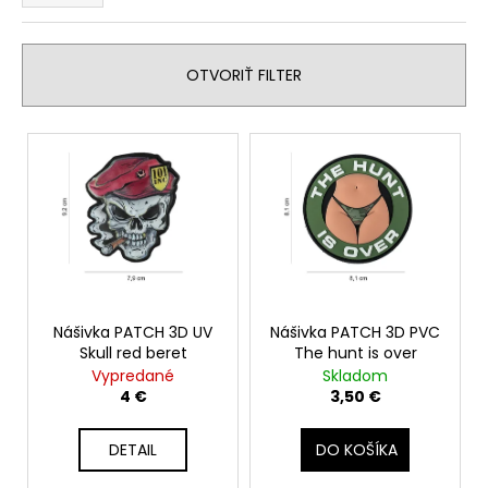
e
á
n
j
i
OTVORIŤ FILTER
s
e
ť
p
V
?
r
ý
o
p
d
i
u
s
k
HĽADAŤ
p
t
r
o
o
Nášivka PATCH 3D UV
Nášivka PATCH 3D PVC
v
O
Skull red beret
The hunt is over
d
d
Vypredané
Skladom
u
p
4 €
3,50 €
o
k
r
t
DETAIL
DO KOŠÍKA
ú
o