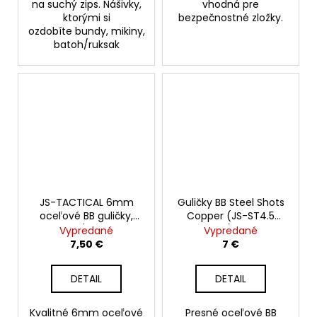
na suchý zips. Nášivky,
vhodná pre
ktorými si
bezpečnostné zložky.
ozdobíte bundy, mikiny,
batoh/ruksak
JS-TACTICAL 6mm
Guličky BB Steel Shots
oceľové BB guličky,
Copper (JS-ST4.5
1000ks (JS-ST6.0
BB1500) 1500ks
Vypredané
Vypredané
BB1000)
oceľové 4,5mm
7,50 €
7 €
DETAIL
DETAIL
Kvalitné 6mm oceľové
Presné oceľové BB