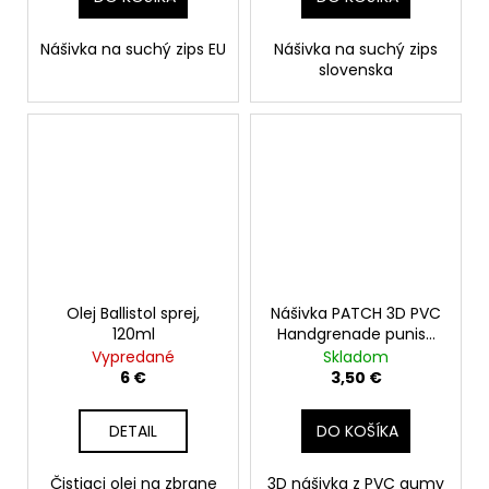
Nášivka na suchý zips EU
Nášivka na suchý zips
slovenska
Olej Ballistol sprej,
Nášivka PATCH 3D PVC
120ml
Handgrenade punish
skull
Vypredané
Skladom
6 €
3,50 €
DETAIL
DO KOŠÍKA
Čistiaci olej na zbrane
3D nášivka z PVC gumy