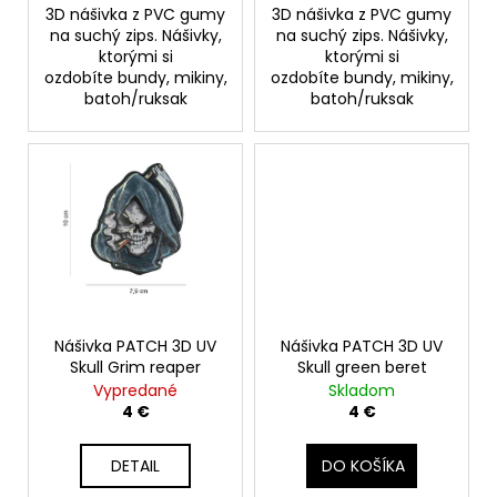
č
v
3D nášivka z PVC gumy
3D nášivka z PVC gumy
a
na suchý zips. Nášivky,
na suchý zips. Nášivky,
m
ktorými si
ktorými si
e
ozdobíte bundy, mikiny,
ozdobíte bundy, mikiny,
batoh/ruksak
batoh/ruksak
Nášivka PATCH 3D UV
Nášivka PATCH 3D UV
Skull Grim reaper
Skull green beret
Vypredané
Skladom
4 €
4 €
DETAIL
DO KOŠÍKA