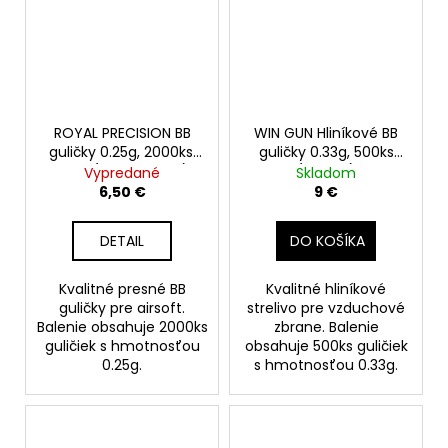
ROYAL PRECISION BB
WIN GUN Hliníkové BB
guličky 0.25g, 2000ks,
guličky 0.33g, 500ks
biele (BB2000 0.25)
(BB 639)
Vypredané
Skladom
6,50 €
9 €
DETAIL
DO KOŠÍKA
Kvalitné presné BB
Kvalitné hliníkové
guličky pre airsoft.
strelivo pre vzduchové
Balenie obsahuje 2000ks
zbrane. Balenie
guličiek s hmotnosťou
obsahuje 500ks guličiek
0.25g.
s hmotnosťou 0.33g.