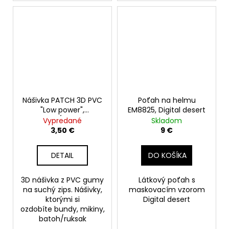
Nášivka PATCH 3D PVC
Poťah na helmu
"Low power",
EM8825, Digital desert
sand/brown
Vypredané
Skladom
3,50 €
9 €
DETAIL
DO KOŠÍKA
3D nášivka z PVC gumy
Látkový poťah s
na suchý zips. Nášivky,
maskovacím vzorom
ktorými si
Digital desert
ozdobíte bundy, mikiny,
batoh/ruksak