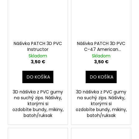
Nášivka PATCH 3D PVC
Nášivka PATCH 3D PVC
Instructor
C-47 American
Legend
Skladom
Skladom
3,50 €
3,50 €
DO KOŠÍKA
DO KOŠÍKA
3D nášivka z PVC gumy
3D nášivka z PVC gumy
na suchý zips. Nášivky,
na suchý zips. Nášivky,
ktorými si
ktorými si
ozdobíte bundy, mikiny,
ozdobíte bundy, mikiny,
batoh/ruksak
batoh/ruksak