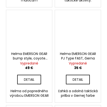
multicam
taktické aktivity.
Helma EMERSON GEAR
Helma EMERSON GEAR
bump style, coyote
PJ Type FAST, čierna
brown
Vypredané
Vypredané
49 €
35 €
DETAIL
DETAIL
Helma od popredného
Ľahká a odolná taktická
výrobcu EMERSON GEAR
prilba v čiernej farbe