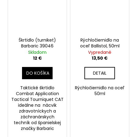
Škrtidlo (turniket)
Rýchločiernidlo na
Barbaric 39046
oceľ Ballistol, 50ml
Skladom
Vypredané
12 €
13,50 €
DO KOŠÍKA
DETAIL
Taktické škrtidlo
Rýchločiernidlo na oceľ
Combat Application
50ml
Tactical Tourniquet CAT
ideálne na nácvik
zdravotníckych a
záchranárskych
techník od španielskej
značky Barbaric