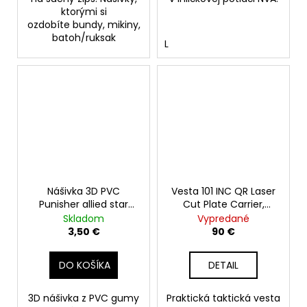
ktorými si
ozdobíte bundy, mikiny,
batoh/ruksak
L
Nášivka 3D PVC
Vesta 101 INC QR Laser
Punisher allied star
Cut Plate Carrier,
green
čierna
Skladom
Vypredané
3,50 €
90 €
DO KOŠÍKA
DETAIL
3D nášivka z PVC gumy
Praktická taktická vesta