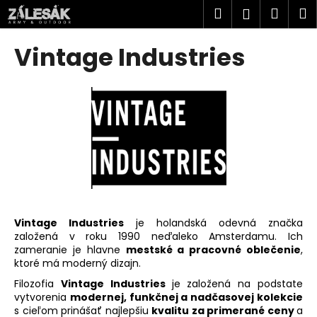
K
Prejsť
Hľadať
Náku
M
Prihlásen
na
o
obsah
Späť
Späť
košík
š
Vintage Industries
í
Č
k
o
p
o
t
r
e
b
u
Vintage Industries
je holandská odevná značka
založená v roku 1990 neďaleko Amsterdamu. Ich
j
zameranie je hlavne
mestské a pracovné oblečenie
,
e
ktoré má moderný dizajn.
t
Filozofia
Vintage Industries
je založená na podstate
e
vytvorenia
modernej, funkčnej a nadčasovej kolekcie
s cieľom prinášať najlepšiu
kvalitu za primerané ceny
a
n