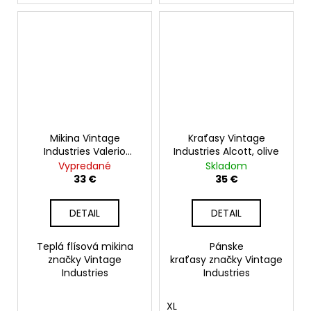
Mikina Vintage
Kraťasy Vintage
Industries Valerio
Industries Alcott, olive
Hollow Fibre Fleece,
Vypredané
Skladom
čierna
33 €
35 €
DETAIL
DETAIL
Teplá flísová mikina
Pánske
značky Vintage
kraťasy značky Vintage
Industries
Industries
XL