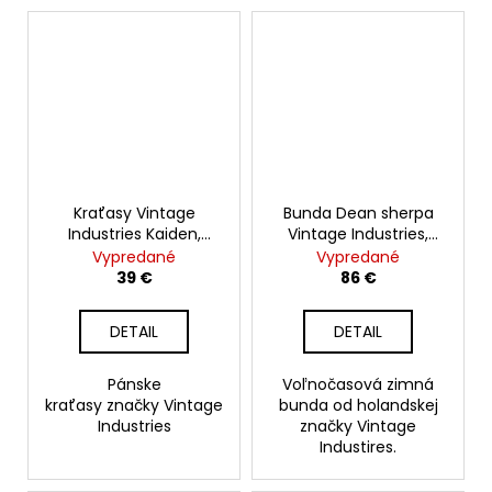
Kraťasy Vintage
Bunda Dean sherpa
Industries Kaiden,
Vintage Industries,
beige
Dark Tan
Vypredané
Vypredané
39 €
86 €
DETAIL
DETAIL
Pánske
Voľnočasová zimná
kraťasy značky Vintage
bunda od holandskej
Industries
značky Vintage
Industires.