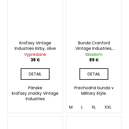
Kraťasy Vintage
Bunda Cranford
Industries Kirby, olive
Vintage Industries,
olive drab
Vypredané
Skladom
38 €
89 €
DETAIL
DETAIL
Pánske
Prechodná bunda v
kraťasy značky Vintage
Military štýle.
Industries
M
L
XL
XXL