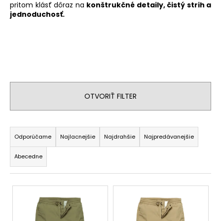
pritom klásť dôraz na
konštrukčné detaily, čistý strih a
á
jednoduchosť.
j
s
ť
?
OTVORIŤ FILTER
HĽADAŤ
R
a
Odporúčame
Najlacnejšie
Najdrahšie
Najpredávanejšie
d
O
Abecedne
e
d
n
p
V
i
o
ý
r
e
ú
p
p