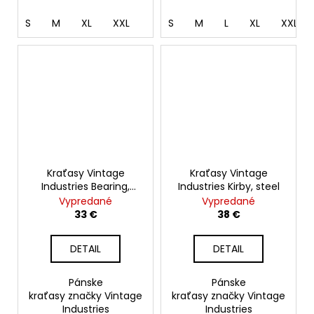
S
M
XL
XXL
S
M
L
XL
XXL
Kraťasy Vintage
Kraťasy Vintage
Industries Bearing,
Industries Kirby, steel
beige
Vypredané
Vypredané
33 €
38 €
DETAIL
DETAIL
Pánske
Pánske
kraťasy značky Vintage
kraťasy značky Vintage
Industries
Industries