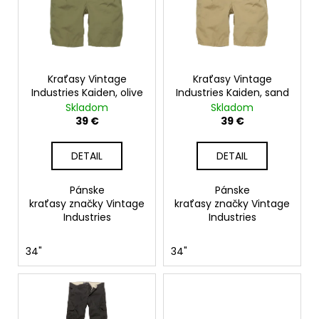
č
i
r
a
s
o
m
p
d
e
r
u
o
Kraťasy Vintage
Kraťasy Vintage
k
Industries Kaiden, olive
Industries Kaiden, sand
d
t
Skladom
Skladom
u
o
39 €
39 €
k
v
t
DETAIL
DETAIL
o
v
Pánske
Pánske
kraťasy značky Vintage
kraťasy značky Vintage
Industries
Industries
34"
34"