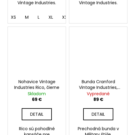
Vintage Industries.
Vintage Industries.
XS
M
L
XL
XXXL
Nohavice Vintage
Bunda Cranford
Industries Rico, čierne
Vintage Industries,
olive sage
Skladom
Vypredané
69 €
89 €
DETAIL
DETAIL
Rico sú pohodlné
Prechodná bunda v
kapsáče pre
Military štýle.