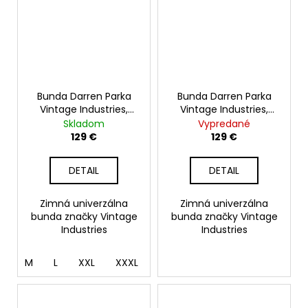
Bunda Darren Parka
Bunda Darren Parka
Vintage Industries,
Vintage Industries,
čierna
dark olive
Skladom
Vypredané
129 €
129 €
DETAIL
DETAIL
Zimná univerzálna
Zimná univerzálna
bunda značky Vintage
bunda značky Vintage
Industries
Industries
M
L
XXL
XXXL