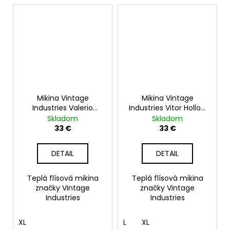
Mikina Vintage
Mikina Vintage
Industries Valerio
Industries Vitor Hollow
Hollow Fibre Fleece, fir
Fibre Fleece, čierna
Skladom
Skladom
green
33 €
33 €
DETAIL
DETAIL
Teplá flísová mikina
Teplá flísová mikina
značky Vintage
značky Vintage
Industries
Industries
XL
L
XL