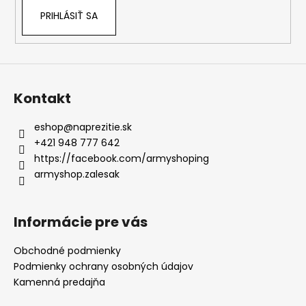
v
PRIHLÁSIŤ SA
k
y
v
ý
p
i
Kontakt
s
u
eshop
@
naprezitie.sk
+421 948 777 642
https://facebook.com/armyshoping
armyshop.zalesak
Informácie pre vás
Obchodné podmienky
Podmienky ochrany osobných údajov
Kamenná predajňa