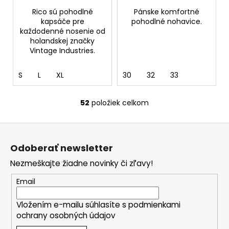
Rico sú pohodlné
Pánske komfortné
kapsáče pre
pohodlné nohavice.
každodenné nosenie od
holandskej značky
Vintage Industries.
S
L
XL
30
32
33
52
položiek celkom
O
v
Z
l
á
á
Odoberať newsletter
d
p
a
Nezmeškajte žiadne novinky či zľavy!
ä
c
t
Email
i
i
e
Vložením e-mailu súhlasíte s
podmienkami
e
p
ochrany osobných údajov
r