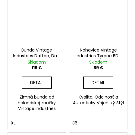
Bunda Vintage
Nohavice Vintage
Industries Datton, Dark
Industries Tyrone BDU
Tan
Pants, čierne
Skladom
Skladom
119 €
59 €
DETAIL
DETAIL
Zimná bunda od
Kvalita, Odolnosť a
holandskej značky
Autentický Vojenský Štýl
Vintage Industries
XL
36