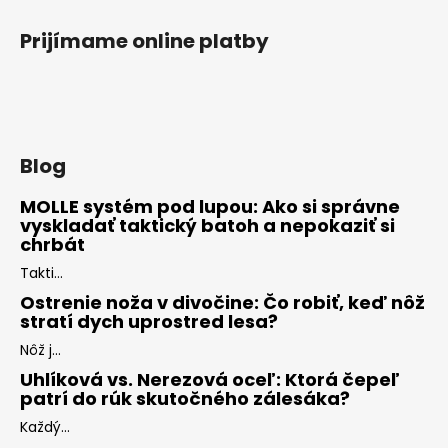
Prijímame online platby
Blog
MOLLE systém pod lupou: Ako si správne
vyskladať taktický batoh a nepokaziť si
chrbát
Takti...
Ostrenie noža v divočine: Čo robiť, keď nôž
stratí dych uprostred lesa?
Nôž j...
Uhlíková vs. Nerezová oceľ: Ktorá čepeľ
patrí do rúk skutočného zálesáka?
Každý...