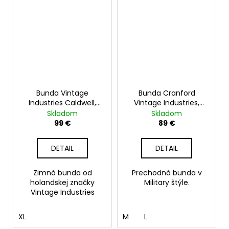
Bunda Vintage
Bunda Cranford
Industries Caldwell,
Vintage Industries,
sand
dark khaki
Skladom
Skladom
99 €
89 €
DETAIL
DETAIL
Zimná bunda od
Prechodná bunda v
holandskej značky
Military štýle.
Vintage Industries
XL
M
L