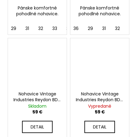
Pánske komfortné
Pánske komfortné
pohodlné nohavice.
pohodlné nohavice.
29
31
32
33
34
36
29
31
32
33
Nohavice Vintage
Nohavice Vintage
Industries Reydon BDU,
Industries Reydon BDU,
olive sage
čierne
Skladom
Vypredané
59 €
59 €
DETAIL
DETAIL