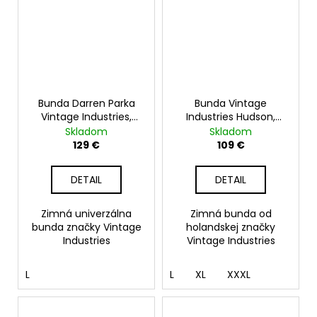
Bunda Darren Parka
Bunda Vintage
Vintage Industries,
Industries Hudson,
olive drab
olive
Skladom
Skladom
129 €
109 €
DETAIL
DETAIL
Zimná univerzálna
Zimná bunda od
bunda značky Vintage
holandskej značky
Industries
Vintage Industries
L
L
XL
XXXL