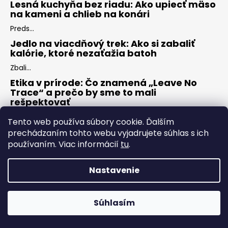
Lesná kuchyňa bez riadu: Ako upiecť mäso
na kameni a chlieb na konári
Preds...
Jedlo na viacdňový trek: Ako si zabaliť
kalórie, ktoré nezaťažia batoh
Zbali...
Etika v prírode: Čo znamená „Leave No
Trace“ a prečo by sme to mali
rešpektovať
Moder...
Tento web používa súbory cookie. Ďalším
Samota v lese: Ako prekonať strach z tmy
prechádzaním tohto webu vyjadrujete súhlas s ich
a užiť si noc v divočine sólo
používaním. Viac informácií
tu
.
Pozná...
Vrstvte ako profík: Systém troch vrstiev,
Nastavenie
ktorý vás udrží v suchu počas celého dňa
Pozná...
Súhlasím
Pevná čepeľ vs. Zatvárací nôž: Ktorý je
lepší ako váš primárny nástroj do lesa?