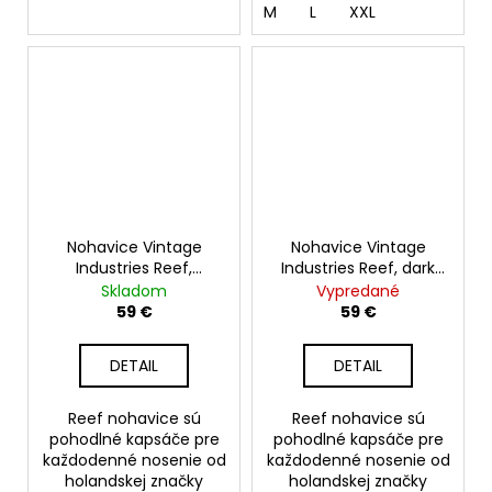
M
L
XXL
Nohavice Vintage
Nohavice Vintage
Industries Reef,
Industries Reef, dark
woodland
camo
Skladom
Vypredané
59 €
59 €
DETAIL
DETAIL
Reef nohavice sú
Reef nohavice sú
pohodlné kapsáče pre
pohodlné kapsáče pre
každodenné nosenie od
každodenné nosenie od
holandskej značky
holandskej značky