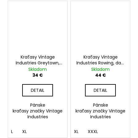
Kraťasy Vintage
Kraťasy Vintage
Industries Greytown,
Industries Rowing, dark
dark camo
khaki
Skladom
Skladom
34 €
44 €
DETAIL
DETAIL
Pánske
Pánske
kraťasy značky Vintage
kraťasy značky Vintage
Industries
Industries
L
XL
XL
XXXL