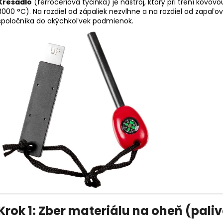
Kresadlo
(ferroceriová tyčinka) je nástroj, ktorý pri trení kovo
3000 °C). Na rozdiel od zápaliek nezvlhne a na rozdiel od zapaľo
spoločníka do akýchkoľvek podmienok.
Krok 1: Zber materiálu na oheň (pali