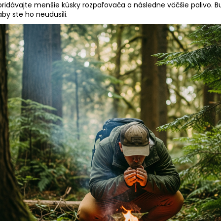
pridávajte menšie kúsky rozpaľovača a následne väčšie palivo. Buď
aby ste ho neudusili.