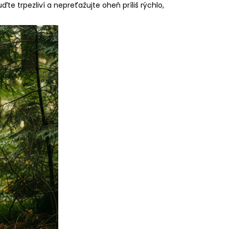
te trpezliví a nepreťažujte oheň príliš rýchlo,