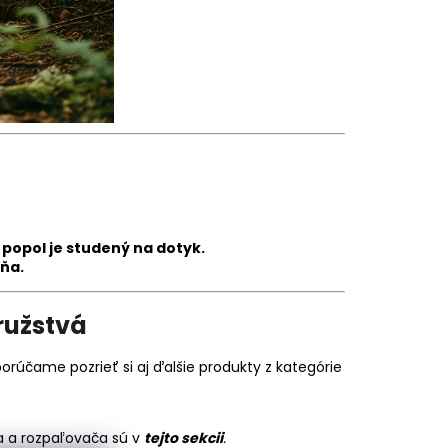
 popol je studený na dotyk.
ňa.
ružstvá
orúčame pozrieť si aj ďalšie produkty z kategórie
a a rozpaľovača sú v
tejto sekcii
.