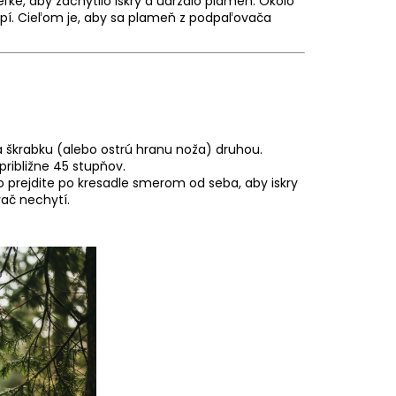
ľké, aby zachytilo iskry a udržalo plameň. Okolo
pí. Cieľom je, aby sa plameň z podpaľovača
 škrabku (alebo ostrú hranu noža) druhou.
ribližne 45 stupňov.
no prejdite po kresadle smerom od seba, aby iskry
ač nechytí.