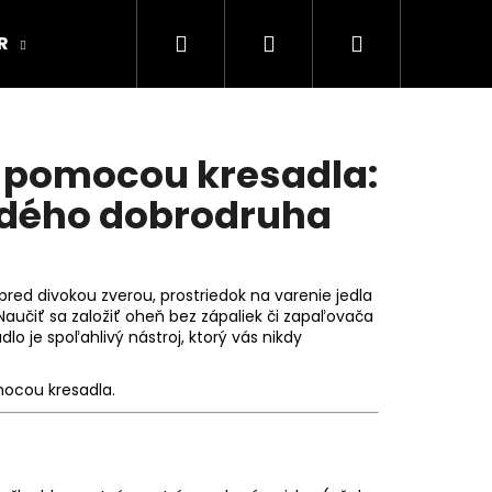
Hľadať
Prihlásenie
Nákupný
R
ARMY ORIGINAL
Kamenná predajňa
košík
e pomocou kresadla:
ždého dobrodruha
 pred divokou zverou, prostriedok na varenie jedla
Naučiť sa založiť oheň bez zápaliek či zapaľovača
lo je spoľahlivý nástroj, ktorý vás nikdy
mocou kresadla.