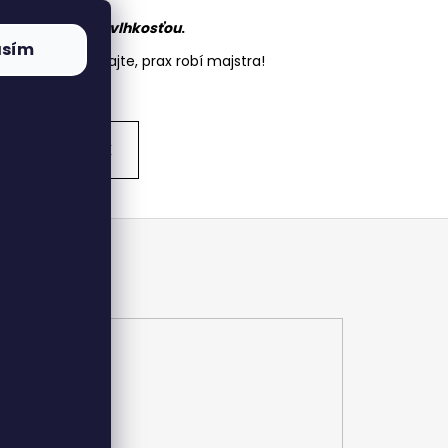
vočine.
ybavenia pred vlhkosťou
.
asím
rírode. Pamätajte, prax robí majstra!
ĎALŠÍ ČLÁNOK