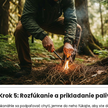
Krok 5: Rozfúkanie a prikladanie pal
Akonáhle sa podpaľovač chytí, jemne do neho fúkajte, aby ste dod