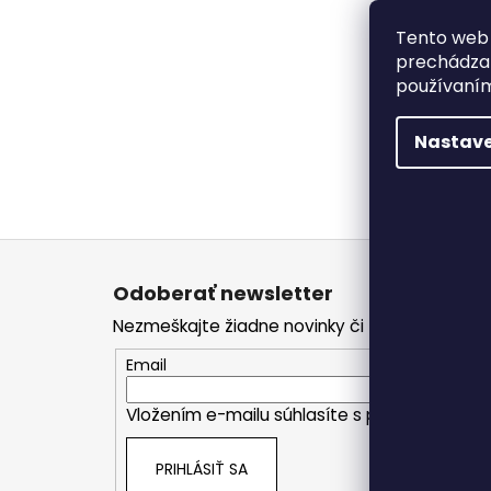
Tento web 
prechádzan
používaním
Nastave
Z
á
Odoberať newsletter
p
Nezmeškajte žiadne novinky či zľavy!
ä
t
Email
i
Vložením e-mailu súhlasíte s
podmienkami o
e
PRIHLÁSIŤ SA