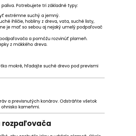
aliva. Potrebujete tri základné typy:
 byť extrémne suchý a jemný.
hé ihličie, hobliny z dreva, vata, suché listy,
álne je mať so sebou aj nejaký umelý podpaľovač
od podpaľovača a pomôžu rozvinúť plameň.
iepky z mäkkého dreva.
všetko mokré, hľadajte suché drevo pod prevismi
áv a previsnutých konárov. Odstráňte všetok
te ohnisko kameňmi.
a rozpaľovača