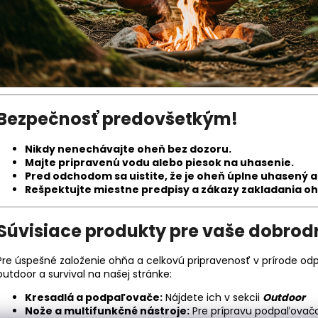
Bezpečnosť predovšetkým!
Nikdy nenechávajte oheň bez dozoru.
Majte pripravenú vodu alebo piesok na uhasenie.
Pred odchodom sa uistite, že je oheň úplne uhasený a
Rešpektujte miestne predpisy a zákazy zakladania oh
Súvisiace produkty pre vaše dobrod
Pre úspešné založenie ohňa a celkovú pripravenosť v prírode odp
outdoor a survival na našej stránke:
Kresadlá a podpaľovače:
Nájdete ich v sekcii
Outdoor
Nože a multifunkčné nástroje:
Pre prípravu podpaľovač