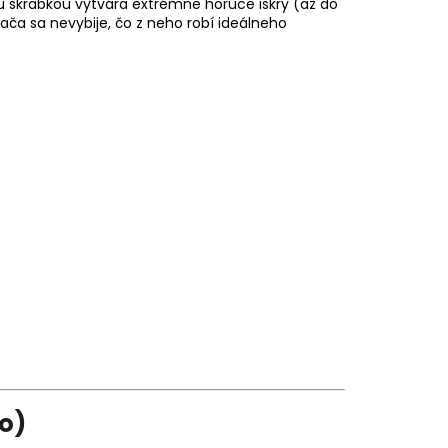
vou škrabkou vytvára extrémne horúce iskry (až do
vača sa nevybije, čo z neho robí ideálneho
vo)