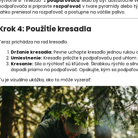
Vytvorte si "hniezdo" z
podpaľovača
. Malo by byť dostatočne ve
podpaľovača si pripravte
rozpaľovač
v tvare pyramídy alebo tý
ľahko preniesol na rozpaľovač a postupne na väčšie palivo.
Krok 4: Použitie kresadla
Teraz prichádza na rad kresadlo.
Držanie kresadla:
Pevne uchopte kresadlo jednou rukou a
Umiestnenie:
Kresadlo priložte k podpaľovaču pod uhlom p
Kresanie:
Sila a rýchlosť sú kľúčové. Škrabkou rýchlo a sil
dopadli priamo na podpaľovač. Opakujte, kým sa podpaľov
Tu je vizuálna ukážka, ako to môže vyzerať: