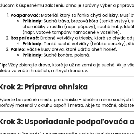
Kľúčom k úspešnému založeniu ohňa je správny výber a príprava p
Podpaľovač:
Materiál, ktorý sa ľahko chytí od iskry. Musí
Príklady:
Suchá tráva, brezová kôra (tenké vrstvy), suc
chumáčiky z rastlín (napr. púpavy), suché huby. Ide
(napr. vatové tampóny namočené v vazelíne).
Rozpaľovač:
Drobné vetvičky a triesky, ktoré sa chytia 
Príklady:
Tenké suché vetvičky (hrúbka ceruzky), št
Palivo:
Väčšie kusy dreva, ktoré udržia oheň horieť.
Príklady:
Suché konáre, polená.
Tip:
Vždy zbierajte drevo, ktoré je už na zemi a je suché. Ak je 
alebo vo vnútri hrubších, mŕtvych konárov.
Krok 2: Príprava ohniska
Vyberte bezpečné miesto pre ohnisko – ideálne mimo suchých tr
horľavý materiál v okruhu aspoň 1 metra. Ak je to možné, oblož
Krok 3: Usporiadanie podpaľovača 