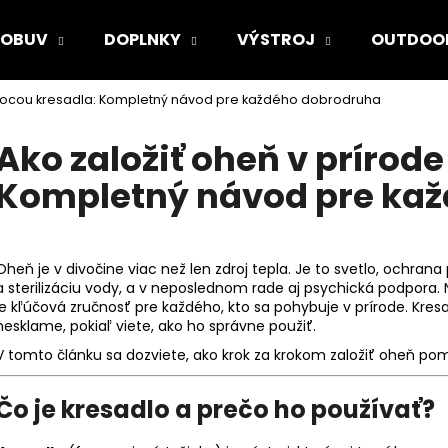
OBUV
DOPLNKY
VÝSTROJ
OUTDOO
omocou kresadla: Kompletný návod pre každého dobrodruha
Čo potrebujete nájsť?
Ako založiť oheň v prírod
Kompletný návod pre ka
HĽADAŤ
Oheň je v divočine viac než len zdroj tepla. Je to svetlo, ochrana
Odporúčame
a sterilizáciu vody, a v neposlednom rade aj psychická podpora. 
je kľúčová zručnosť pre každého, kto sa pohybuje v prírode. Kresad
nesklame, pokiaľ viete, ako ho správne použiť.
V tomto článku sa dozviete, ako krok za krokom založiť oheň po
Čo je kresadlo a prečo ho používať?