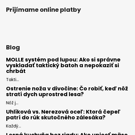
Prijímame online platby
Blog
MOLLE systém pod lupou: Ako si správne
vyskladať taktický batoh a nepokaziť si
chrbát
Takti...
Ostrenie noža v divočine: Čo robiť, keď nôž
stratí dych uprostred lesa?
Nôž j...
Uhlíková vs. Nerezová oceľ: Ktorá čepeľ
patrí do rúk skutočného zálesáka?
Každý...
Lesná kuchyňa bez riadu: Ako upiecť mäso