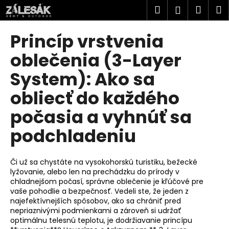
K
Prejsť
Hľadať
Náku
M
Prihlásen
na
o
obsah
Späť
Späť
košík
š
Princíp vrstvenia
í
Č
oblečenia (3-Layer
k
o
System): Ako sa
p
obliecť do každého
o
t
počasia a vyhnúť sa
r
podchladeniu
e
b
u
Či už sa chystáte na vysokohorskú turistiku, bežecké
lyžovanie, alebo len na prechádzku do prírody v
j
chladnejšom počasí, správne oblečenie je kľúčové pre
e
vaše pohodlie a bezpečnosť. Vedeli ste, že jeden z
t
najefektívnejších spôsobov, ako sa chrániť pred
nepriaznivými podmienkami a zároveň si udržať
e
optimálnu telesnú teplotu, je dodržiavanie princípu
n