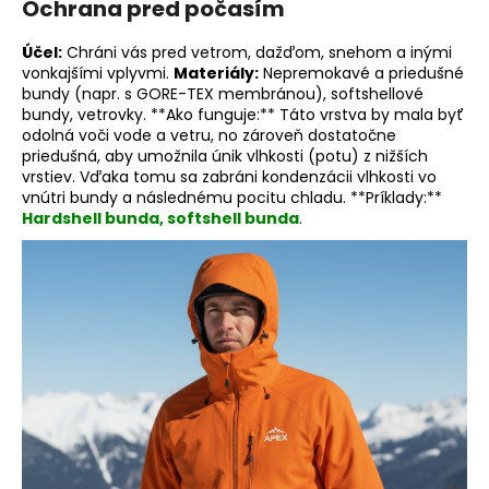
Ochrana pred počasím
Účel:
Chráni vás pred vetrom, dažďom, snehom a inými
vonkajšími vplyvmi.
Materiály:
Nepremokavé a priedušné
bundy (napr. s GORE-TEX membránou), softshellové
bundy, vetrovky. **Ako funguje:** Táto vrstva by mala byť
odolná voči vode a vetru, no zároveň dostatočne
priedušná, aby umožnila únik vlhkosti (potu) z nižších
vrstiev. Vďaka tomu sa zabráni kondenzácii vlhkosti vo
vnútri bundy a následnému pocitu chladu. **Príklady:**
Hardshell bunda, softshell bunda
.