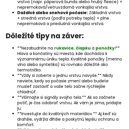
vrstva (napr. páperová bunda alebo hrubý fleece) +
nepremokavá/vetruvzdorná vonkajšia vrstva.
Daždivé alebo snehové počasie:
Základná vrstva
+ stredná vrstva (podľa potreby tepla) + plne
nepremokavá a priedušná vonkajšia vrstva.
Dôležité tipy na záver:
**Nezabudnite na
rukavice
,
čiapku
a
ponožky
!**
Hlava a končatiny sú miesta, kde dochádza k
významnému úniku tepla. Kvalitné ponožky (merino
vlna alebo syntetika) sú rovnako dôležité ako
termotričko.
**Vždy si zoberte o jednu vrstvu navyše.** Nikdy
neviete, kedy sa počasie zmení alebo budete
musieť zastaviť a vaše telo začne rýchlejšie
chladnúť.
**Všímajte si signály svojho tela.** Ak sa začnete
potiť, je čas odobrať vrstvu. Ak vám je zima, pridajte
ju.
**Investujte do kvalitných materiálov.** Aj keď sú
drahšie, vydržia dlhšie a poskytnú lepšiu ochranu a
komfort.