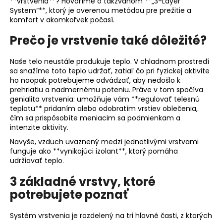
**vrstvenia**? Hovoríme o takzvanom **„3-Layer
á
System“**, ktorý je overenou metódou pre prežitie a
komfort v akomkoľvek počasí.
j
s
Prečo je vrstvenie také dôležité?
ť
?
Naše telo neustále produkuje teplo. V chladnom prostredí
sa snažíme toto teplo udržať, zatiaľ čo pri fyzickej aktivite
ho naopak potrebujeme odvádzať, aby nedošlo k
prehriatiu a nadmernému poteniu. Práve v tom spočíva
genialita vrstvenia: umožňuje vám **regulovať telesnú
teplotu** pridaním alebo odobratím vrstiev oblečenia,
HĽADAŤ
čím sa prispôsobíte meniacim sa podmienkam a
intenzite aktivity.
Navyše, vzduch uväznený medzi jednotlivými vrstvami
funguje ako **vynikajúci izolant**, ktorý pomáha
O
udržiavať teplo.
d
p
3 základné vrstvy, ktoré
o
potrebujete poznať
r
ú
Systém vrstvenia je rozdelený na tri hlavné časti, z ktorých