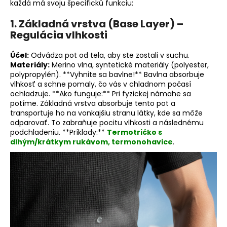
č
každá má svoju špecifickú funkciu:
a
1. Základná vrstva (Base Layer) –
m
Regulácia vlhkosti
e
Účel:
Odvádza pot od tela, aby ste zostali v suchu.
Materiály:
Merino vlna, syntetické materiály (polyester,
polypropylén). **Vyhnite sa bavlne!** Bavlna absorbuje
vlhkosť a schne pomaly, čo vás v chladnom počasí
ochladzuje. **Ako funguje:** Pri fyzickej námahe sa
potíme. Základná vrstva absorbuje tento pot a
transportuje ho na vonkajšiu stranu látky, kde sa môže
odparovať. To zabraňuje pocitu vlhkosti a následnému
podchladeniu. **Príklady:**
Termotričko s
dlhým/krátkym rukávom, termonohavice
.