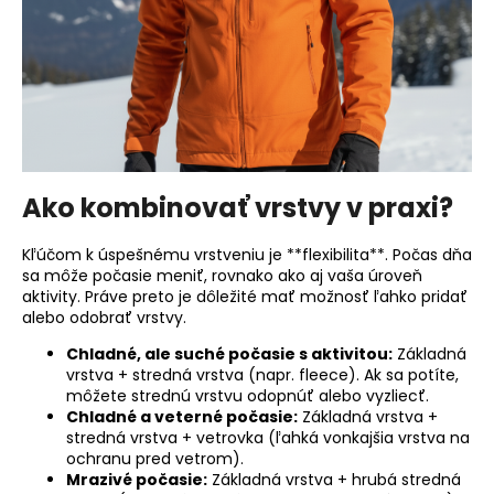
Ako kombinovať vrstvy v praxi?
Kľúčom k úspešnému vrstveniu je **flexibilita**. Počas dňa
sa môže počasie meniť, rovnako ako aj vaša úroveň
aktivity. Práve preto je dôležité mať možnosť ľahko pridať
alebo odobrať vrstvy.
Chladné, ale suché počasie s aktivitou:
Základná
vrstva + stredná vrstva (napr. fleece). Ak sa potíte,
môžete strednú vrstvu odopnúť alebo vyzliecť.
Chladné a veterné počasie:
Základná vrstva +
stredná vrstva + vetrovka (ľahká vonkajšia vrstva na
ochranu pred vetrom).
Mrazivé počasie:
Základná vrstva + hrubá stredná