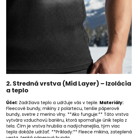
2. Stredná vrstva (Mid Layer) – Izolácia
a teplo
Účel:
Zadržiava teplo a udržuje vás v teple.
Materiály:
Fleecové bundy, mikiny z polartecu, tenšie páperové
bundy, svetre z merino vlny. **Ako funguje:** Táto vrstva
vytvára vzduchovú bariéru, ktorá spomaľuje únik tepla z
tela. Čím je vrstva hrubšia a nadýchanejšia, tým viac
tepla dokáže udržať. **Príklady:** Fleece mikina, zateplená
vesta, tenká páperová bunda.