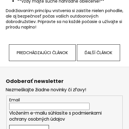
**Vždy majte suché náhradné oblečenie!**
Dodržiavaním princípu vrstvenia si zaistíte nielen pohodlie,
ale aj bezpečnosť počas vašich outdoorových
dobrodružstiev. Pripravte sa na každé počasie a užívajte si
prírodu naplno!
PREDCHÁDZAJÚCI ČLÁNOK
ĎALŠÍ ČLÁNOK
Z
á
Odoberať newsletter
p
Nezmeškajte žiadne novinky či zľavy!
ä
t
Email
i
Vložením e-mailu súhlasíte s
podmienkami
e
ochrany osobných údajov