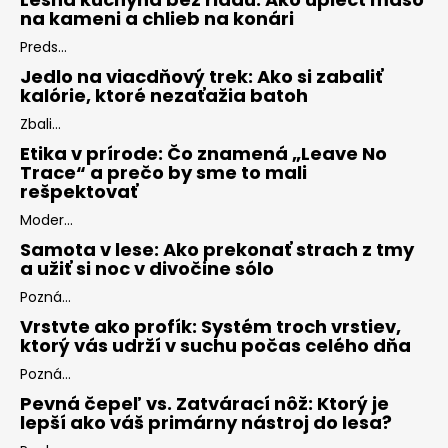
na kameni a chlieb na konári
Preds...
Jedlo na viacdňový trek: Ako si zabaliť
kalórie, ktoré nezaťažia batoh
Zbali...
Etika v prírode: Čo znamená „Leave No
Trace“ a prečo by sme to mali
rešpektovať
Moder...
Samota v lese: Ako prekonať strach z tmy
a užiť si noc v divočine sólo
Pozná...
Vrstvte ako profík: Systém troch vrstiev,
ktorý vás udrží v suchu počas celého dňa
Pozná...
Pevná čepeľ vs. Zatvárací nôž: Ktorý je
lepší ako váš primárny nástroj do lesa?