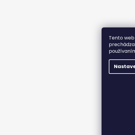
Tento web 
prechádzan
používaním
Nastave