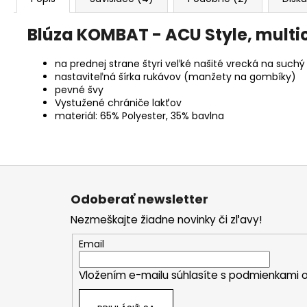
Blúza KOMBAT - ACU Style, mult
na prednej strane štyri veľké našité vrecká na suchý 
nastaviteľná šírka rukávov (manžety na gombíky)
pevné švy
Vystužené chrániče lakťov
materiál: 65% Polyester, 35% bavlna
Z
á
Odoberať newsletter
p
Nezmeškajte žiadne novinky či zľavy!
ä
t
Email
i
Vložením e-mailu súhlasíte s
podmienkami o
e