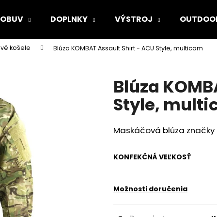
OBUV
DOPLNKY
VÝSTROJ
OUTDOO
vé košele
Blúza KOMBAT Assault Shirt - ACU Style, multicam
Čo potrebujete nájsť?
Blúza KOMBA
HĽADAŤ
Style, mult
Maskáčová blúza značky
Odporúčame
KONFEKČNÁ VEĽKOSŤ
Možnosti doručenia