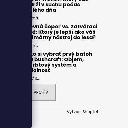
udrží v suchu počas
celého dňa
Pozná...
Pevná čepeľ vs. Zatvárací
nôž: Ktorý je lepší ako váš
primárny nástroj do lesa?
Pre k...
Ako si vybrať prvý batoh
na bushcraft: Objem,
chrbtový systém a
odolnosť
Keď s...
ARCHÍV
Vytvoril Shoptet