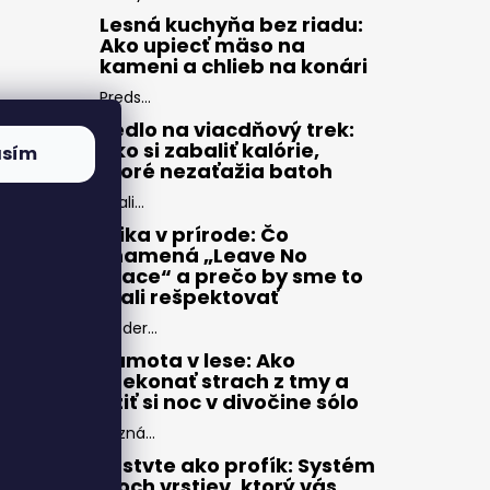
Lesná kuchyňa bez riadu:
Ako upiecť mäso na
kameni a chlieb na konári
Preds...
Jedlo na viacdňový trek:
Ako si zabaliť kalórie,
asím
ktoré nezaťažia batoh
Zbali...
Etika v prírode: Čo
znamená „Leave No
Trace“ a prečo by sme to
mali rešpektovať
Moder...
Samota v lese: Ako
prekonať strach z tmy a
užiť si noc v divočine sólo
Pozná...
Vrstvte ako profík: Systém
troch vrstiev, ktorý vás