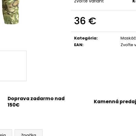
Zvoľte variant
K
36 €
Jednotková
cena:
Kategória
:
Maskáč
EAN
:
Zvoľte 
Doprava zadarmo nad
Kamenná preda
150€
sia
Značka