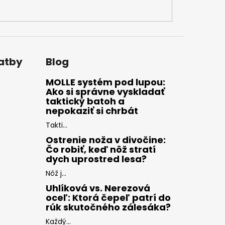
latby
Blog
MOLLE systém pod lupou:
Ako si správne vyskladať
taktický batoh a
nepokaziť si chrbát
Takti...
Ostrenie noža v divočine:
Čo robiť, keď nôž stratí
dych uprostred lesa?
Nôž j...
Uhlíková vs. Nerezová
oceľ: Ktorá čepeľ patrí do
rúk skutočného zálesáka?
Každý...