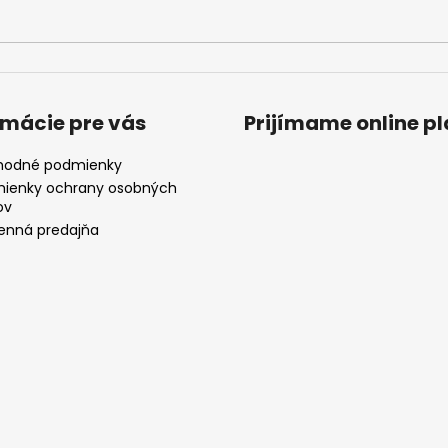
rmácie pre vás
Prijímame online p
odné podmienky
ienky ochrany osobných
ov
nná predajňa