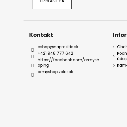
PRIHLÁSIŤ SA
Kontakt
Info
eshop
@
naprezitie.sk
Obch
+421 948 777 642
Podm
údaj
https://facebook.com/armysh
oping
Kame
armyshop.zalesak