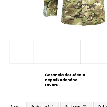
Garancia doručenia
nepoškodeného
tovaru
Popis
Súvisiace (4)
Podobné (2)
Disku