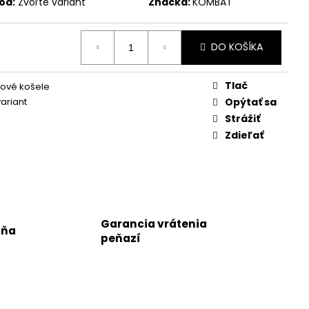
ód:
Zvoľte variant
Značka:
KOMBAT
DO KOŠÍKA
Tlač
ové košele
variant
Opýtať sa
Strážiť
Zdieľať
Garancia vrátenia
jňa
peňazí