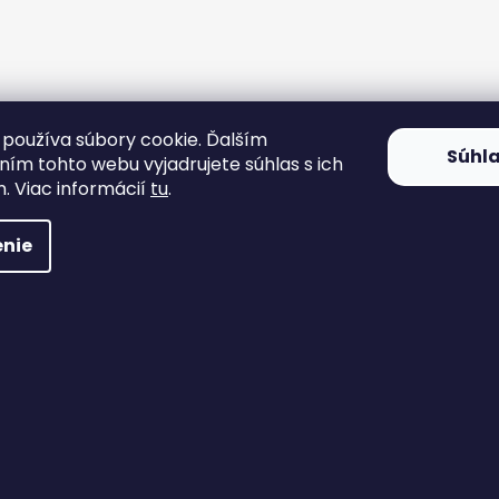
používa súbory cookie. Ďalším
Súhl
ím tohto webu vyjadrujete súhlas s ich
. Viac informácií
tu
.
nie