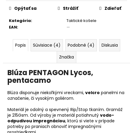
č
cena:
a
Opýtať sa
Strážiť
Zdieľať
m
e
Kategória
:
Taktické košele
EAN
:
—
Popis
Súvisiace (4)
Podobné (4)
Diskusia
Značka
Blúza PENTAGON Lycos,
pentacamo
Blúza disponuje niekoľkými vreckami,
velcro
panelmi na
označenie, či vysokým goliérom.
Materiál je odolný a spevnený Rip/Stop tkaním. Gramáž
je 215Gsm. Od výroby je materiál potiahnutý
vodo-
odpudivou impregnáciou
, ktorú si viete v prípade
potreby po praniach obnoviť impregnačnými
prostriedkami.