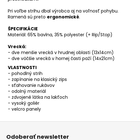
Pri voľbe strihu dbal výrobca aj na voľnosť pohybu.
Ramená sú preto
ergonomické
.
ŠPECIFIKÁCIE
Materiál: 65% bavlna, 35% polyester (+ Rip/Stop)
Vrecká:
- dve menšie vrecká v hrudnej oblasti (13x14cm)
- dve väčšie vrecká v hornej časti paží (14x21cm)
VLASTNOSTI
- pohodlný strih
- zapínanie na klasický zips
- sťahovanie rukávov
- odolný materiál
- zdvojené látka na lakťoch
- vysoký goliér
- velcro panely
Z
á
Odoberať newsletter