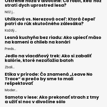
Ostrenie noža v divočine: Čo robiť, keď nôž
stratí dych uprostred lesa?
Nôž j...
Uhlíková vs. Nerezová oceľ: Ktorá čepeľ
patrí do rúk skutočného zálesáka?
Každý...
Lesná kuchyňa bez riadu: Ako upiecť mäso
na kameni a chlieb na konári
Preds...
Jedlo na viacdňový trek: Ako si zabaliť
kalórie, ktoré nezaťažia batoh
Zbali...
Etika v prírode: Čo znamená „Leave No
Trace“ a prečo by sme to mali
rešpektovať
Moder...
Samota v lese: Ako prekonať strach z tmy
a užiť si noc v divočine sólo