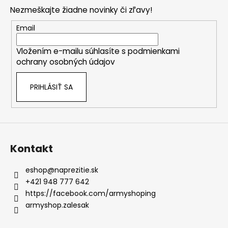
p
Nezmeškajte žiadne novinky či zľavy!
ä
t
Email
i
Vložením e-mailu súhlasíte s
podmienkami
e
ochrany osobných údajov
PRIHLÁSIŤ SA
Kontakt
eshop
@
naprezitie.sk
+421 948 777 642
https://facebook.com/armyshoping
armyshop.zalesak