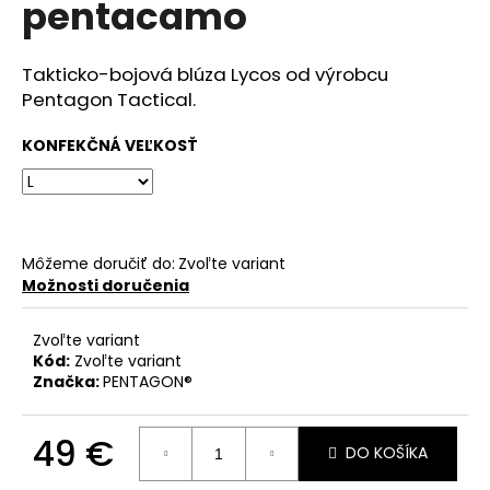
pentacamo
á
j
Takticko-bojová blúza Lycos od výrobcu
s
Pentagon Tactical.
ť
?
KONFEKČNÁ VEĽKOSŤ
HĽADAŤ
Môžeme doručiť do:
Zvoľte variant
Možnosti doručenia
Zvoľte variant
O
Kód:
Zvoľte variant
d
Značka:
PENTAGON®
p
o
49 €
r
DO KOŠÍKA
ú
Jednotková