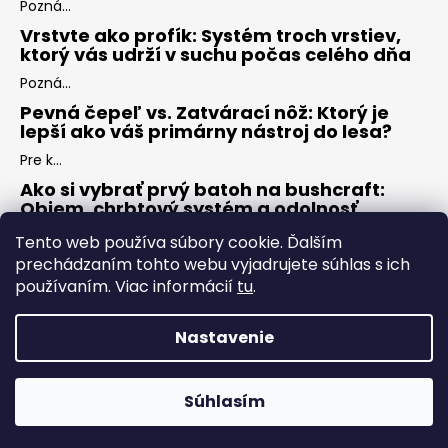
Pozná...
Vrstvte ako profík: Systém troch vrstiev,
ktorý vás udrží v suchu počas celého dňa
Pozná...
Pevná čepeľ vs. Zatvárací nôž: Ktorý je
lepší ako váš primárny nástroj do lesa?
Pre k...
Ako si vybrať prvý batoh na bushcraft:
Objem, chrbtový systém a odolnosť
Keď s...
Tento web používa súbory cookie. Ďalším
prechádzaním tohto webu vyjadrujete súhlas s ich
používaním. Viac informácií
tu
.
ARCHÍV
Nastavenie
Vytvoril Shoptet
Copyright 2026
ZÁLESÁK
. Všetky práva vyhradené.
Upraviť
Súhlasím
nastavenie cookies