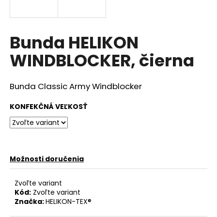
á
j
s
Bunda HELIKON
ť
WINDBLOCKER, čierna
?
Bunda Classic Army Windblocker
KONFEKČNÁ VEĽKOSŤ
HĽADAŤ
O
Možnosti doručenia
d
p
Zvoľte variant
o
Kód:
Zvoľte variant
r
Značka:
HELIKON-TEX®
ú