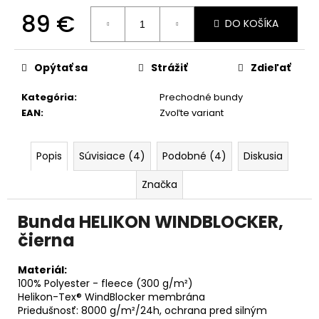
č
89 €
a
DO KOŠÍKA
m
Jednotková
e
cena:
Opýtať sa
Strážiť
Zdieľať
Kategória
:
Prechodné bundy
EAN
:
Zvoľte variant
Popis
Súvisiace (4)
Podobné (4)
Diskusia
Značka
Bunda HELIKON WINDBLOCKER,
čierna
Materiál:
100% Polyester - fleece (300 g/m²)
Helikon-Tex® WindBlocker membrána
Priedušnosť: 8000 g/m²/24h, ochrana pred silným