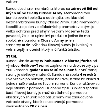
vetrom
Bunda obsahuje membránu, ktorou sa
zároveň líši od
iných búnd triedy Classic Army.
Membrána robí
bundu oveľa teplejšiu a odolnejšiu, ako klasické
bezmembránové bundy Classic Army. Túto membránu
špecifikuje jeden zo základných parametrov a tým je
veľká ochrana pred silným vetrom. Môžeme teda
povedať, že je to uplne iný produkt a jediné čo má
spoločné s bundami
Classic Army
je len
samotný
strih
. Výhodou flísovej bundy je kvalitný a
veľmi teplý materiál, ktorý má ľahkú údržbu.
STRIH:
Bunda Classic Army
Windblocker v čiernej farbe
od
výrobcu
Helikon-Tex
má zapínanie na dvojcestný zips
YKK. Ramená,
golier a lakte sú zosilnené
. Z vnútornej
strany je sieťkový materiál. Bunda má spolu
4 vrecká
.
Dve vrecká po bokoch, jedno na ľavej strane hrudníka a
jedno malé vrecko na ľavom ramene. Konce rukávov sa
dajú stiahnuť pomocou suchého zipsu. Golier a spodnú
časť flísovej bundy je možné sťiahnuť pomocou
elastických šnúrok. Pod pazuchami má zabudované
vetracie otvory, ktoré sa uzatvárajú pomocou
dvojcestného
YKK zipsu.