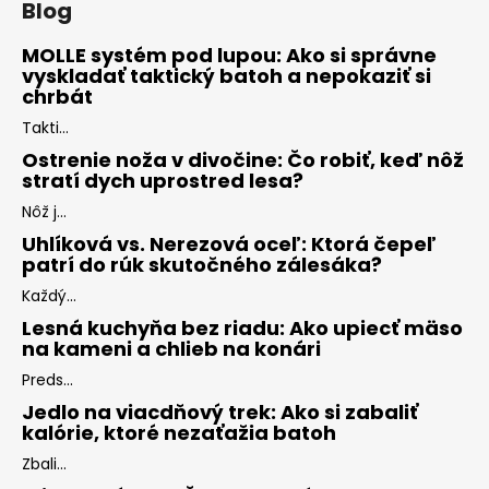
Blog
MOLLE systém pod lupou: Ako si správne
vyskladať taktický batoh a nepokaziť si
chrbát
Takti...
Ostrenie noža v divočine: Čo robiť, keď nôž
stratí dych uprostred lesa?
Nôž j...
Uhlíková vs. Nerezová oceľ: Ktorá čepeľ
patrí do rúk skutočného zálesáka?
Každý...
Lesná kuchyňa bez riadu: Ako upiecť mäso
na kameni a chlieb na konári
Preds...
Jedlo na viacdňový trek: Ako si zabaliť
kalórie, ktoré nezaťažia batoh
Zbali...