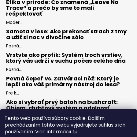
Etika v prírode: Čo znamená „Leave No
Trace“ a prečo by sme to mali
rešpektovať
Moder...
Samota v lese: Ako prekonať strach z tmy
a užiť si noc v divočine sólo
Pozná...
Vrstvte ako profík: Systém troch vrstiev,
ktorý vás udrží v suchu počas celého dňa
Pozná...
Pevná čepeľ vs. Zatvárací nôž: Ktorý je
lepší ako váš primárny nástroj do lesa?
Pre k...
Ako si vybrať prvý batoh na bushcraft:
Objem, chrbtový systém a odolnosť
Keď s...
Tento web používa súbory cookie. Ďalším
prechádzaním tohto webu vyjadrujete súhlas s ich
používaním. Viac informácií
tu
.
ARCHÍV