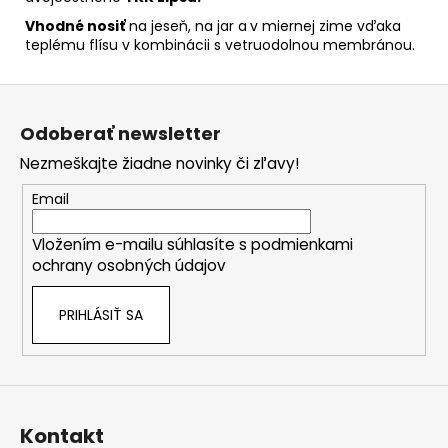
Vhodné nosiť
na jeseň, na jar a
v miernej zime vďaka
teplému flísu v kombinácii s vetruodolnou membránou.
Z
á
Odoberať newsletter
p
Nezmeškajte žiadne novinky či zľavy!
ä
t
Email
i
Vložením e-mailu súhlasíte s
podmienkami
e
ochrany osobných údajov
PRIHLÁSIŤ SA
Kontakt