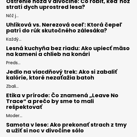
Ostrenie noža v divočine: Čo robiť, keď nôž
stratí dych uprostred lesa?
Nôž j...
Uhlíková vs. Nerezová oceľ: Ktorá čepeľ
patrí do rúk skutočného zálesáka?
Každý...
Lesná kuchyňa bez riadu: Ako upiecť mäso
na kameni a chlieb na konári
Preds...
Jedlo na viacdňový trek: Ako si zabaliť
kalórie, ktoré nezaťažia batoh
Zbali...
Etika v prírode: Čo znamená „Leave No
Trace“ a prečo by sme to mali
rešpektovať
Moder...
Samota v lese: Ako prekonať strach z tmy
a užiť si noc v divočine sólo