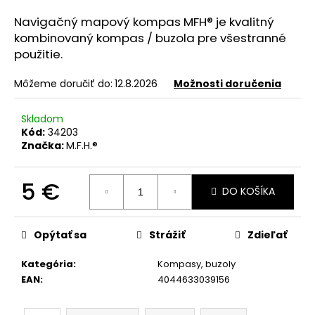
á
Navigačný mapový kompas MFH® je kvalitný
j
kombinovaný kompas / buzola pre všestranné
s
použitie.
ť
Môžeme doručiť do:
12.8.2026
Možnosti doručenia
?
Skladom
Kód:
34203
Značka:
M.F.H.®
HĽADAŤ
5 €
DO KOŠÍKA
Jednotková
O
cena:
Opýtať sa
Strážiť
Zdieľať
d
p
Kategória
:
Kompasy, buzoly
o
EAN
:
4044633039156
r
ú