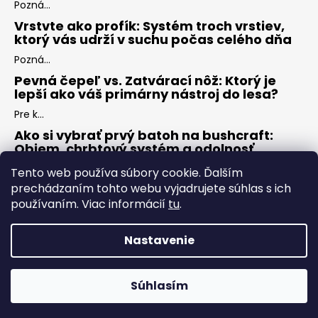
Pozná...
Vrstvte ako profík: Systém troch vrstiev,
ktorý vás udrží v suchu počas celého dňa
Pozná...
Pevná čepeľ vs. Zatvárací nôž: Ktorý je
lepší ako váš primárny nástroj do lesa?
Pre k...
Ako si vybrať prvý batoh na bushcraft:
Objem, chrbtový systém a odolnosť
Keď s...
Tento web používa súbory cookie. Ďalším
prechádzaním tohto webu vyjadrujete súhlas s ich
používaním. Viac informácií
tu
.
ARCHÍV
Nastavenie
Vytvoril Shoptet
Copyright 2026
ZÁLESÁK
. Všetky práva vyhradené.
Upraviť
Súhlasím
nastavenie cookies