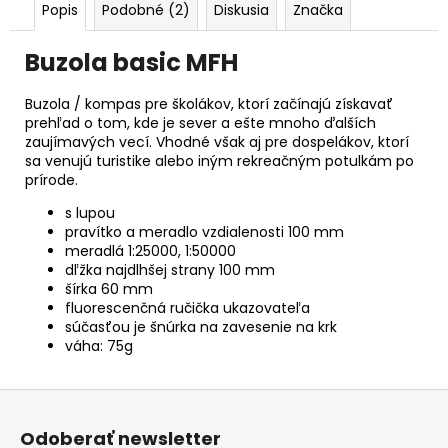
č
Popis
Podobné (2)
Diskusia
Značka
a
m
Buzola basic MFH
e
Buzola / kompas pre školákov, ktorí začínajú získavať
prehľad o tom, kde je sever a ešte mnoho ďalších
zaujímavých vecí. Vhodné však aj pre dospelákov, ktorí
sa venujú turistike alebo iným rekreačným potulkám po
prírode.
s lupou
pravítko a meradlo vzdialenosti 100 mm
meradlá 1:25000, 1:50000
dľžka najdlhšej strany 100 mm
šírka 60 mm
fluorescenčná ručička ukazovateľa
súčasťou je šnúrka na zavesenie na krk
váha: 75g
Z
á
Odoberať newsletter