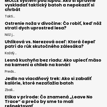
MOLLE systém pod lupou: Ako si správne
vyskladať taktický batoh a nepokaziť si
chrbát
Takti...
Ostrenie noža v divočine: Čo robiť, keď nôž
stratí dych uprostred lesa?
Nôž j...
Uhlíková vs. Nerezová oceľ: Ktorá čepeľ
patrí do rúk skutočného zálesáka?
Každý...
Lesná kuchyňa bez riadu: Ako upiecť mäso
na kameni a chlieb na konári
Preds...
Jedlo na viacdňový trek: Ako si zabaliť
kalórie, ktoré nezaťažia batoh
Zbali...
Etika v prírode: Čo znamená „Leave No
Trace“ a prečo by sme to mali
rešpektovať