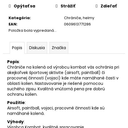
č
cena:
Opýtať sa
Strážiť
Zdieľať
a
m
Kategória
:
Chrániče, helmy
e
EAN
:
0609613771286
Položka bola vypredaná…
Popis
Diskusia
Značka
Popis
:
Chrániče na kolená od výrobcu kombat vás ochránia pri
akejkoľvek športovej aktivite (airsoft, paintball) či
pracovnej činnosti (vojaci) kde máte namáhané časti v
oblasti kolien. Nastavovanie je riešené pomocou
suchého zipsu. Kvalitná vnútorná pena pre dobrú
ochranu kolien.
Použitie
:
Airsoft, paintball, vojaci, pracovné činnosti kde sú
namáhané kolená.
Výhody
:
Výrobca Kombat, kvalitné spracovanie.