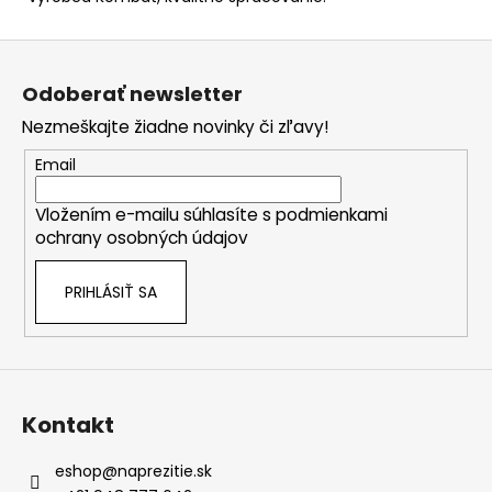
Z
á
Odoberať newsletter
p
Nezmeškajte žiadne novinky či zľavy!
ä
t
Email
i
Vložením e-mailu súhlasíte s
podmienkami
e
ochrany osobných údajov
PRIHLÁSIŤ SA
Kontakt
eshop
@
naprezitie.sk