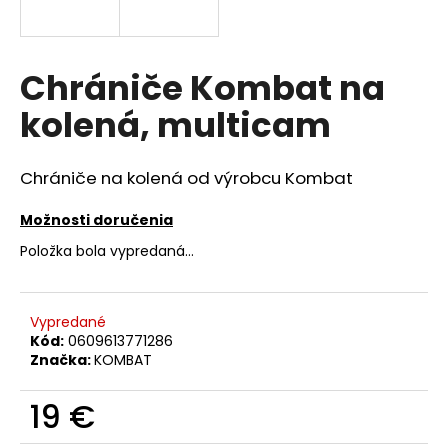
á
j
s
Chrániče Kombat na
ť
kolená, multicam
?
Chrániče na kolená od výrobcu Kombat
Možnosti doručenia
HĽADAŤ
Položka bola vypredaná…
O
Vypredané
d
Kód:
0609613771286
p
Značka:
KOMBAT
o
r
19 €
ú
Jednotková