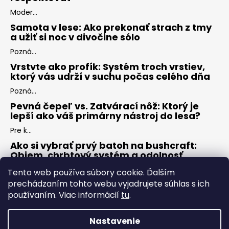
Moder...
Samota v lese: Ako prekonať strach z tmy
a užiť si noc v divočine sólo
Pozná...
Vrstvte ako profík: Systém troch vrstiev,
ktorý vás udrží v suchu počas celého dňa
Pozná...
Pevná čepeľ vs. Zatvárací nôž: Ktorý je
lepší ako váš primárny nástroj do lesa?
Pre k...
Ako si vybrať prvý batoh na bushcraft:
Objem, chrbtový systém a odolnosť
Keď s...
Tento web používa súbory cookie. Ďalším
prechádzaním tohto webu vyjadrujete súhlas s ich
používaním. Viac informácií
tu
.
ARCHÍV
Nastavenie