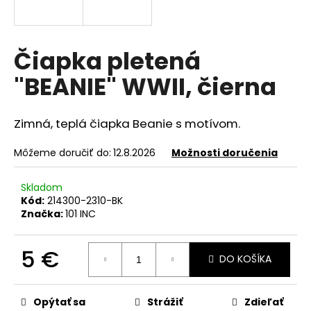
á
j
s
Čiapka pletená
ť
"BEANIE" WWII, čierna
?
Zimná, teplá čiapka Beanie s motívom.
Môžeme doručiť do:
12.8.2026
Možnosti doručenia
HĽADAŤ
Skladom
Kód:
214300-2310-BK
Značka:
101 INC
O
d
p
5 €
DO KOŠÍKA
o
Jednotková
r
cena:
ú
Opýtať sa
Strážiť
Zdieľať