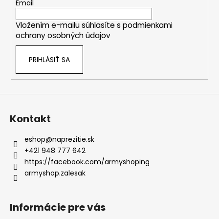
t
Email
i
Vložením e-mailu súhlasíte s
podmienkami
e
ochrany osobných údajov
PRIHLÁSIŤ SA
Kontakt
eshop
@
naprezitie.sk
+421 948 777 642
https://facebook.com/armyshoping
armyshop.zalesak
Informácie pre vás