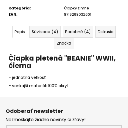
č
a
Kategória
:
Čiapky zimné
m
EAN
:
8719298032601
e
Popis
Súvisiace (4)
Podobné (4)
Diskusia
Značka
Čiapka pletená "BEANIE" WWII,
čierna
- jednotná veľkosť
- vonkajší materiál: 100% akryl
Z
á
Odoberať newsletter
p
Nezmeškajte žiadne novinky či zľavy!
ä