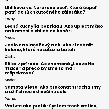
Nôž j...
Uhlíková vs. Nerezová oceľ: Ktorá čepeľ
patrí do rúk skutočného zálesáka?
Každý...
Lesná kuchyňa bez riadu: Ako upiecť mäso
na kameni a chlieb na konári
Preds...
Jedlo na viacdňový trek: Ako si zabaliť
kalórie, ktoré nezaťažia batoh
Zbali...
Etika v prírode: Čo znamená „Leave No
Trace“ a prečo by sme to mali
rešpektovať
Moder...
Samota v lese: Ako prekonať strach z tmy
a užiť si noc v divočine sólo
Pozná...
Vrstvte ako profík: Systém troch vrstiev,