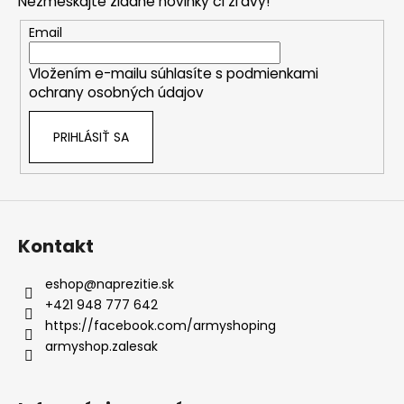
Nezmeškajte žiadne novinky či zľavy!
ä
t
Email
i
Vložením e-mailu súhlasíte s
podmienkami
e
ochrany osobných údajov
PRIHLÁSIŤ SA
Kontakt
eshop
@
naprezitie.sk
+421 948 777 642
https://facebook.com/armyshoping
armyshop.zalesak