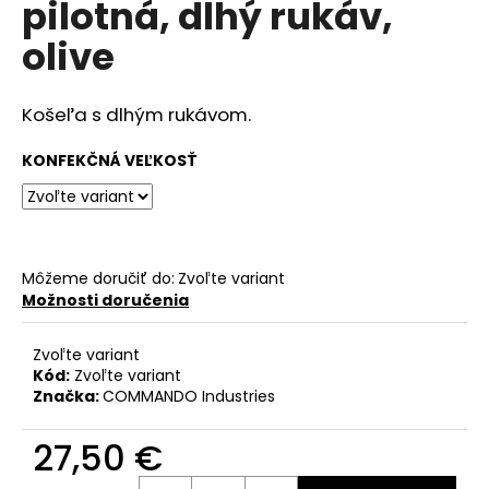
pilotná, dlhý rukáv,
á
olive
j
s
ť
Košeľa s dlhým rukávom.
?
KONFEKČNÁ VEĽKOSŤ
HĽADAŤ
Môžeme doručiť do:
Zvoľte variant
Možnosti doručenia
O
Zvoľte variant
d
Kód:
Zvoľte variant
p
Značka:
COMMANDO Industries
o
r
27,50 €
ú
Jednotková