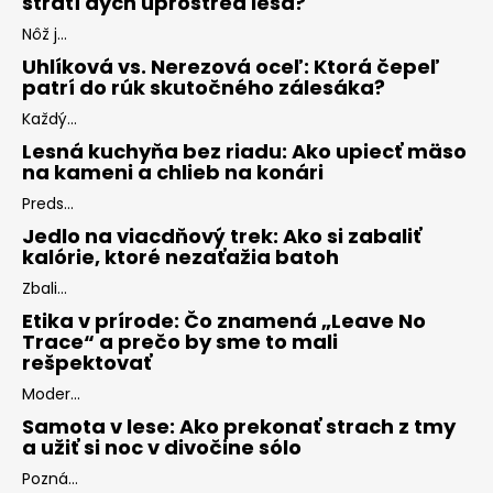
stratí dych uprostred lesa?
Nôž j...
Uhlíková vs. Nerezová oceľ: Ktorá čepeľ
patrí do rúk skutočného zálesáka?
Každý...
Lesná kuchyňa bez riadu: Ako upiecť mäso
na kameni a chlieb na konári
Preds...
Jedlo na viacdňový trek: Ako si zabaliť
kalórie, ktoré nezaťažia batoh
Zbali...
Etika v prírode: Čo znamená „Leave No
Trace“ a prečo by sme to mali
rešpektovať
Moder...
Samota v lese: Ako prekonať strach z tmy
a užiť si noc v divočine sólo
Pozná...