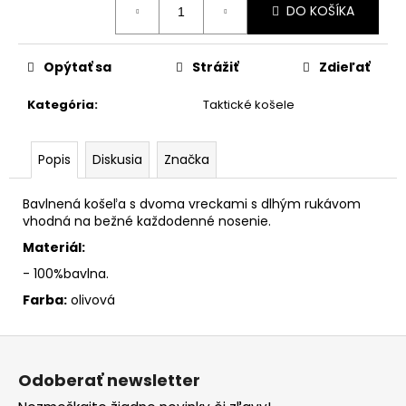
č
DO KOŠÍKA
cena:
a
m
e
Opýtať sa
Strážiť
Zdieľať
Kategória
:
Taktické košele
Popis
Diskusia
Značka
Bavlnená košeľa s dvoma vreckami s dlhým rukávom
vhodná na bežné každodenné nosenie.
Materiál:
- 100%bavlna.
Farba:
olivová
Z
á
Odoberať newsletter
p