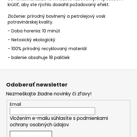
krútiť, aby ste rýchlo dosiahli požadovaný efekt.
Zloženie: prírodný bavlnený a petrolejový vosk
potravinárskej kvality.
- Doba horenia: 10 minút
- Netoxický ekologický
- 100% prírodný recyklovaný materiál
- balenie obsahuje 18 paličiek
Z
á
Odoberať newsletter
p
Nezmeškajte žiadne novinky či zľavy!
ä
t
Email
i
Vložením e-mailu súhlasíte s
podmienkami
e
ochrany osobných údajov