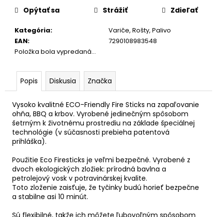
č
cena:
Opýtať sa
Strážiť
Zdieľať
a
m
Kategória
:
Variče, Rošty, Palivo
e
EAN
:
7290108983548
Položka bola vypredaná…
Popis
Diskusia
Značka
Vysoko kvalitné ECO-Friendly Fire Sticks na zapaľovanie
ohňa, BBQ a krbov. Vyrobené jedinečným spôsobom
šetrným k životnému prostrediu na základe špeciálnej
technológie (v súčasnosti prebieha patentová
prihláška).
Použitie Eco Firesticks je veľmi bezpečné. Vyrobené z
dvoch ekologických zložiek: prírodná bavlna a
petrolejový vosk v potravinárskej kvalite.
Toto zloženie zaisťuje, že tyčinky budú horieť bezpečne
a stabilne asi 10 minút.
Sú flexibilné, takže ich môžete ľubovoľným spôsobom