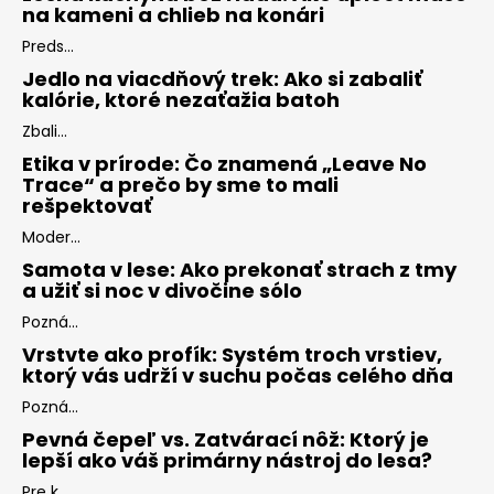
na kameni a chlieb na konári
Preds...
Jedlo na viacdňový trek: Ako si zabaliť
kalórie, ktoré nezaťažia batoh
Zbali...
Etika v prírode: Čo znamená „Leave No
Trace“ a prečo by sme to mali
rešpektovať
Moder...
Samota v lese: Ako prekonať strach z tmy
a užiť si noc v divočine sólo
Pozná...
Vrstvte ako profík: Systém troch vrstiev,
ktorý vás udrží v suchu počas celého dňa
Pozná...
Pevná čepeľ vs. Zatvárací nôž: Ktorý je
lepší ako váš primárny nástroj do lesa?
Pre k...