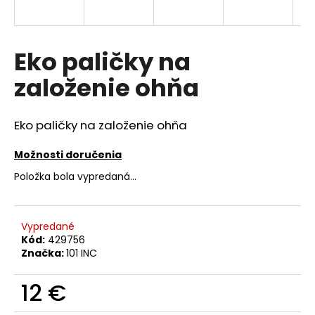
á
j
s
Eko paličky na
ť
založenie ohňa
?
Eko paličky na založenie ohňa
Možnosti doručenia
HĽADAŤ
Položka bola vypredaná…
O
Vypredané
d
Kód:
429756
p
Značka:
101 INC
o
r
12 €
ú
Jednotková