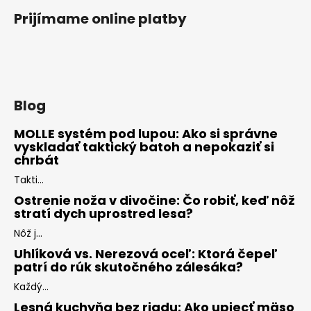
Prijímame online platby
Blog
MOLLE systém pod lupou: Ako si správne
vyskladať taktický batoh a nepokaziť si
chrbát
Takti...
Ostrenie noža v divočine: Čo robiť, keď nôž
stratí dych uprostred lesa?
Nôž j...
Uhlíková vs. Nerezová oceľ: Ktorá čepeľ
patrí do rúk skutočného zálesáka?
Každý...
Lesná kuchyňa bez riadu: Ako upiecť mäso