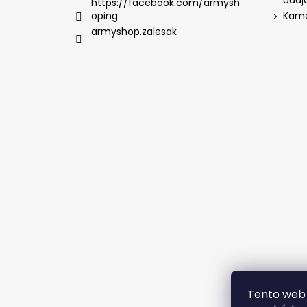
údaj
https://facebook.com/armysh
oping
Kame
armyshop.zalesak
Tento web 