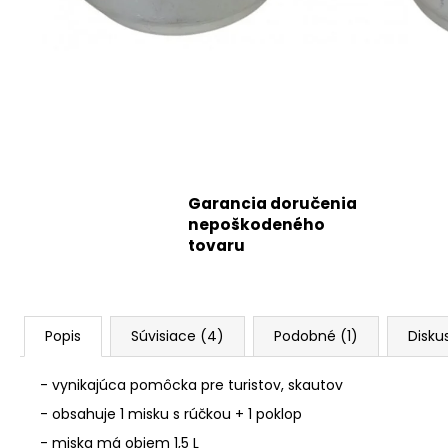
Garancia doručenia
nepoškodeného
tovaru
Popis
Súvisiace (4)
Podobné (1)
Disku
- vynikajúca pomôcka pre turistov, skautov
- obsahuje 1 misku s rúčkou + 1 poklop
- miska má objem 1,5 L