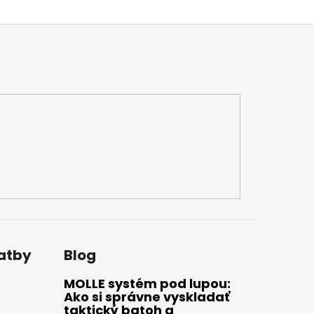
latby
Blog
MOLLE systém pod lupou:
Ako si správne vyskladať
taktický batoh a