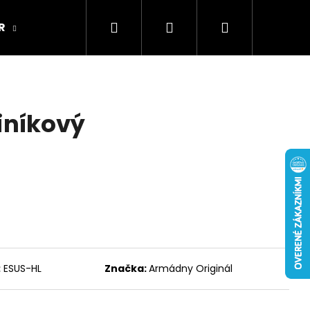
Hľadať
Prihlásenie
Nákupný
R
ARMY ORIGINAL
Kamenná predajňa
košík
liníkový
:
ESUS-HL
Značka:
Armádny Originál