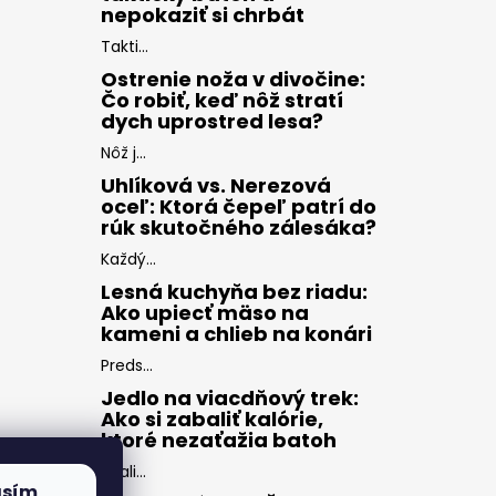
nepokaziť si chrbát
Takti...
Ostrenie noža v divočine:
Čo robiť, keď nôž stratí
dych uprostred lesa?
Nôž j...
Uhlíková vs. Nerezová
oceľ: Ktorá čepeľ patrí do
rúk skutočného zálesáka?
Každý...
Lesná kuchyňa bez riadu:
Ako upiecť mäso na
kameni a chlieb na konári
Preds...
Jedlo na viacdňový trek:
Ako si zabaliť kalórie,
ktoré nezaťažia batoh
Zbali...
asím