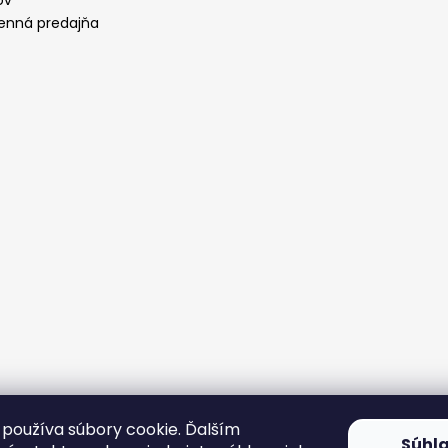
ov
nná predajňa
používa súbory cookie. Ďalším
Súhl