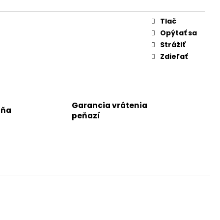
Tlač
Opýtať sa
Strážiť
Zdieľať
Garancia vrátenia
jňa
peňazí