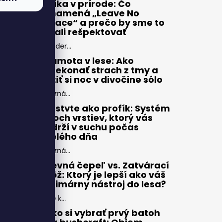
Etika v prírode: Čo
znamená „Leave No
Trace“ a prečo by sme to
mali rešpektovať
Moder...
Samota v lese: Ako
prekonať strach z tmy a
užiť si noc v divočine sólo
Pozná...
Vrstvte ako profík: Systém
troch vrstiev, ktorý vás
udrží v suchu počas
celého dňa
Pozná...
Pevná čepeľ vs. Zatvárací
nôž: Ktorý je lepší ako váš
primárny nástroj do lesa?
Pre k...
Ako si vybrať prvý batoh