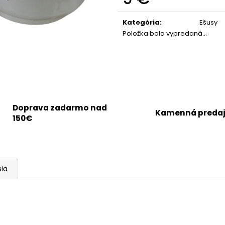
Jednotková
cena:
Kategória
:
Ešusy
Položka bola vypredaná…
Doprava zadarmo nad
Kamenná preda
150€
sia