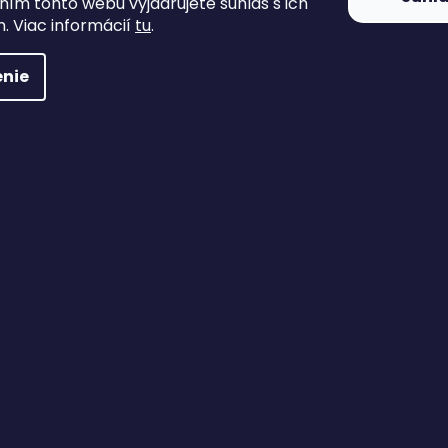
ím tohto webu vyjadrujete súhlas s ich
. Viac informácií
tu
.
nie