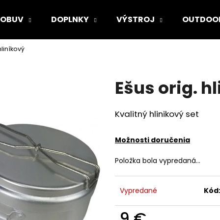
OBUV
DOPLNKY
VÝSTROJ
OUTDOO
hliníkový
Čo potrebujete nájsť?
Ešus orig. h
HĽADAŤ
Kvalitný hlinikový set
Odporúčame
Možnosti doručenia
Položka bola vypredaná…
Vypredané
Kód
9 €