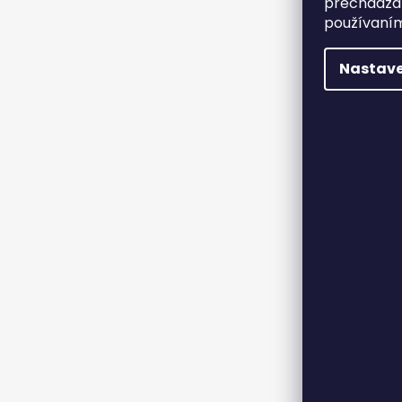
prechádzan
používaním
Nastave