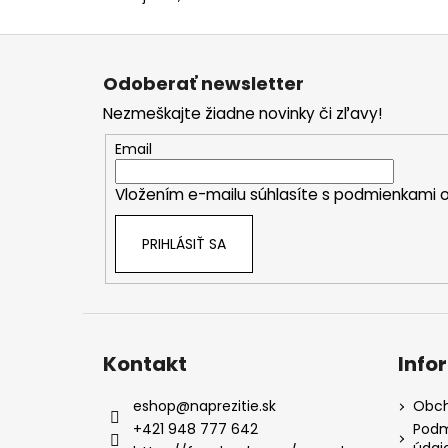
Z
á
Odoberať newsletter
p
Nezmeškajte žiadne novinky či zľavy!
ä
t
Email
i
Vložením e-mailu súhlasíte s
podmienkami o
e
PRIHLÁSIŤ SA
Kontakt
Info
eshop
@
naprezitie.sk
Obch
+421 948 777 642
Podm