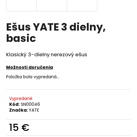
á
j
s
Ešus YATE 3 dielny,
ť
basic
?
Klasický 3-dielny nerezový ešus
Možnosti doručenia
HĽADAŤ
Položka bola vypredaná…
O
Vypredané
d
Kód:
SN00046
p
Značka:
YATE
o
r
15 €
ú
Jednotková