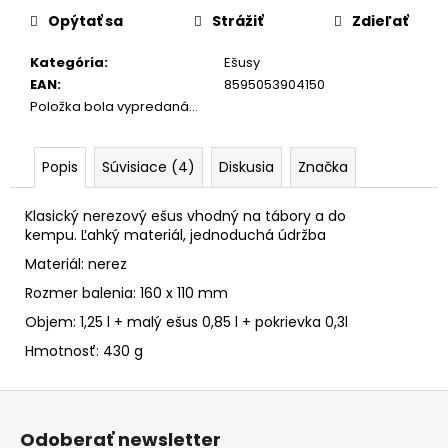
č
cena:
Opýtať sa
Strážiť
Zdieľať
a
m
Kategória
:
Ešusy
e
EAN
:
8595053904150
Položka bola vypredaná…
Popis
Súvisiace (4)
Diskusia
Značka
Klasický nerezový ešus vhodný na tábory a do
kempu.
Ľahký materiál, jednoduchá údržba
Materiál: nerez
Rozmer balenia: 160 x 110 mm
Objem: 1,25 l + malý ešus 0,85 l + pokrievka 0,3l
Hmotnosť: 430 g
Z
á
Odoberať newsletter