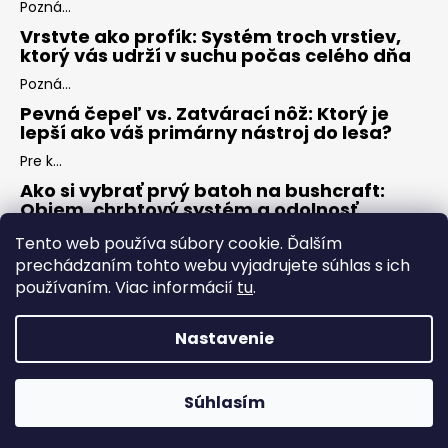
Pozná...
Vrstvte ako profík: Systém troch vrstiev,
ktorý vás udrží v suchu počas celého dňa
Pozná...
Pevná čepeľ vs. Zatvárací nôž: Ktorý je
lepší ako váš primárny nástroj do lesa?
Pre k...
Ako si vybrať prvý batoh na bushcraft:
Objem, chrbtový systém a odolnosť
Keď s...
Tento web používa súbory cookie. Ďalším
prechádzaním tohto webu vyjadrujete súhlas s ich
používaním. Viac informácií
tu
.
ARCHÍV
Nastavenie
Vytvoril Shoptet
Copyright 2026
ZÁLESÁK
. Všetky práva vyhradené.
Upraviť
Súhlasím
nastavenie cookies