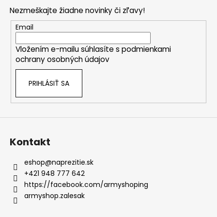
p
Nezmeškajte žiadne novinky či zľavy!
ä
t
Email
i
Vložením e-mailu súhlasíte s
podmienkami
e
ochrany osobných údajov
PRIHLÁSIŤ SA
Kontakt
eshop
@
naprezitie.sk
+421 948 777 642
https://facebook.com/armyshoping
armyshop.zalesak