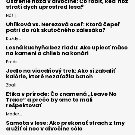
Ostrenie noža v divočine: Čo robiť, keď nôž
stratí dych uprostred lesa?
Nôž j...
Uhlíková vs. Nerezová oceľ: Ktorá čepeľ
patrí do rúk skutočného zálesáka?
Každý...
Lesná kuchyňa bez riadu: Ako upiecť mäso
na kameni a chlieb na konári
Preds...
Jedlo na viacdňový trek: Ako si zabaliť
kalórie, ktoré nezaťažia batoh
Zbali...
Etika v prírode: Čo znamená „Leave No
Trace“ a prečo by sme to mali
rešpektovať
Moder...
Samota v lese: Ako prekonať strach z tmy
a užiť si noc v divočine sólo