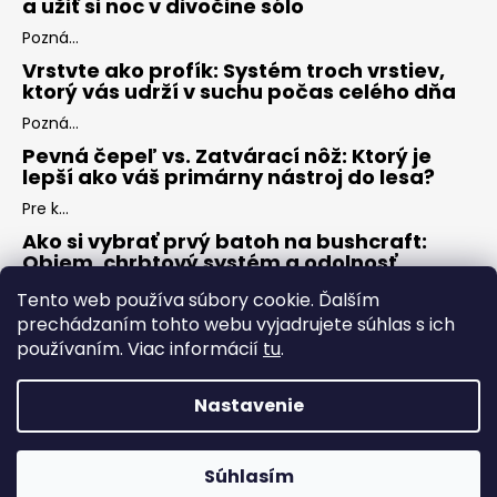
a užiť si noc v divočine sólo
Pozná...
Vrstvte ako profík: Systém troch vrstiev,
ktorý vás udrží v suchu počas celého dňa
Pozná...
Pevná čepeľ vs. Zatvárací nôž: Ktorý je
lepší ako váš primárny nástroj do lesa?
Pre k...
Ako si vybrať prvý batoh na bushcraft:
Objem, chrbtový systém a odolnosť
Keď s...
Tento web používa súbory cookie. Ďalším
prechádzaním tohto webu vyjadrujete súhlas s ich
používaním. Viac informácií
tu
.
ARCHÍV
Nastavenie
Vytvoril Shoptet
Copyright 2026
ZÁLESÁK
. Všetky práva vyhradené.
Upraviť
Súhlasím
nastavenie cookies