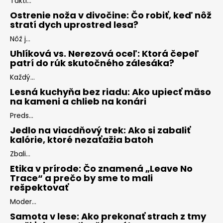
Takti...
Ostrenie noža v divočine: Čo robiť, keď nôž
stratí dych uprostred lesa?
Nôž j...
Uhlíková vs. Nerezová oceľ: Ktorá čepeľ
patrí do rúk skutočného zálesáka?
Každý...
Lesná kuchyňa bez riadu: Ako upiecť mäso
na kameni a chlieb na konári
Preds...
Jedlo na viacdňový trek: Ako si zabaliť
kalórie, ktoré nezaťažia batoh
Zbali...
Etika v prírode: Čo znamená „Leave No
Trace“ a prečo by sme to mali
rešpektovať
Moder...
Samota v lese: Ako prekonať strach z tmy