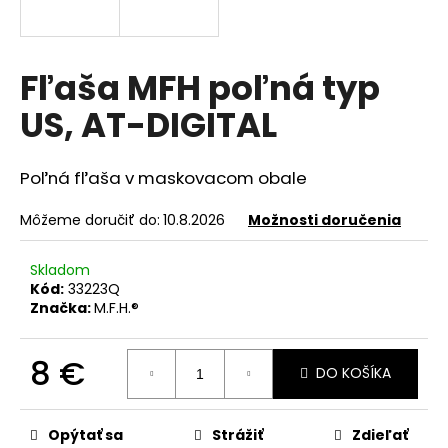
á
j
s
Fľaša MFH poľná typ
ť
US, AT-DIGITAL
?
Poľná fľaša v maskovacom obale
Môžeme doručiť do:
10.8.2026
Možnosti doručenia
HĽADAŤ
Skladom
Kód:
33223Q
Značka:
M.F.H.®
O
d
p
8 €
DO KOŠÍKA
o
Jednotková
r
cena:
ú
Opýtať sa
Strážiť
Zdieľať