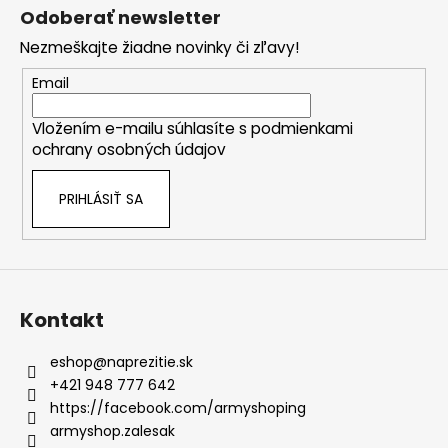
á
Odoberať newsletter
p
Nezmeškajte žiadne novinky či zľavy!
ä
t
Email
i
Vložením e-mailu súhlasíte s
podmienkami
e
ochrany osobných údajov
PRIHLÁSIŤ SA
Kontakt
eshop
@
naprezitie.sk
+421 948 777 642
https://facebook.com/armyshoping
armyshop.zalesak