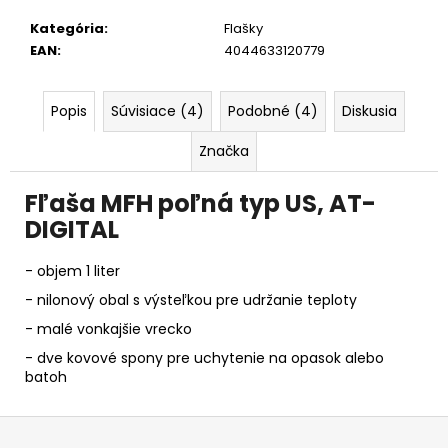
č
a
Kategória
:
Flašky
m
EAN
:
4044633120779
e
Popis
Súvisiace (4)
Podobné (4)
Diskusia
Značka
Fľaša MFH poľná typ US, AT-
DIGITAL
- objem 1 liter
- nilonový obal s výsteľkou pre udržanie teploty
- malé vonkajšie vrecko
- dve kovové spony pre uchytenie na opasok alebo
batoh
Z