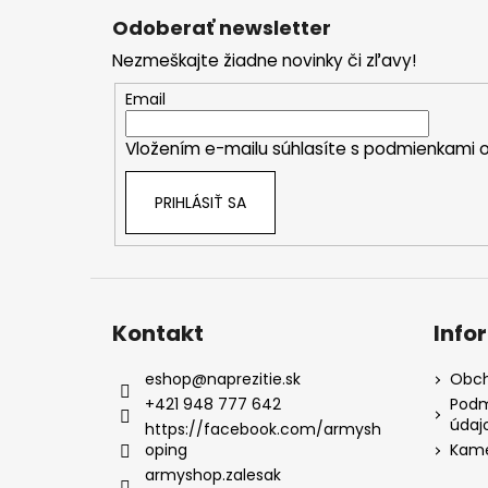
á
Odoberať newsletter
p
Nezmeškajte žiadne novinky či zľavy!
ä
t
Email
i
Vložením e-mailu súhlasíte s
podmienkami o
e
PRIHLÁSIŤ SA
Kontakt
Info
eshop
@
naprezitie.sk
Obch
+421 948 777 642
Podm
údaj
https://facebook.com/armysh
oping
Kame
armyshop.zalesak