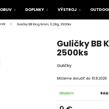
OBUV
DOPLNKY
VÝSTROJ
OUTDOO
riál
Guličky BB King 6mm, 0,28g, 2500ks
Čo potrebujete nájsť?
Guličky BB 
HĽADAŤ
2500ks
Guličky
Odporúčame
Môžeme doručiť do:
10.8.2026
Skladom
Kód: