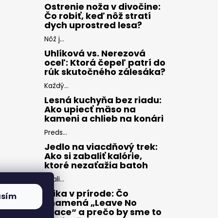
Ostrenie noža v divočine:
Čo robiť, keď nôž stratí
dych uprostred lesa?
Nôž j...
Uhlíková vs. Nerezová
oceľ: Ktorá čepeľ patrí do
rúk skutočného zálesáka?
Každý...
Lesná kuchyňa bez riadu:
Ako upiecť mäso na
kameni a chlieb na konári
Preds...
Jedlo na viacdňový trek:
Ako si zabaliť kalórie,
ktoré nezaťažia batoh
Zbali...
Etika v prírode: Čo
asím
znamená „Leave No
Trace“ a prečo by sme to