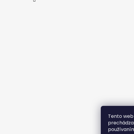
Tento web 
prechádzan
používaním