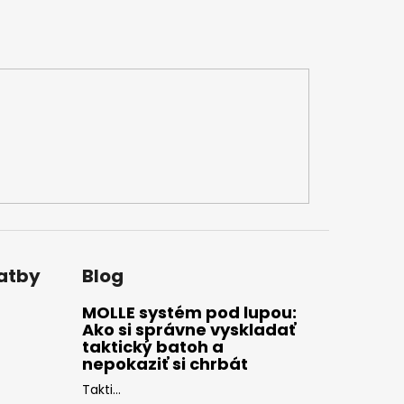
latby
Blog
MOLLE systém pod lupou:
Ako si správne vyskladať
taktický batoh a
nepokaziť si chrbát
Takti...