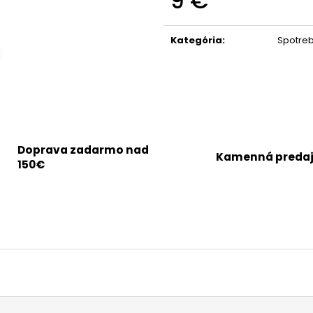
9 €
Jednotková
cena:
Kategória
:
Spotreb
Doprava zadarmo nad
Kamenná preda
150€