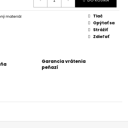
DO KOŠÍKA
Tlač
ný materiál
Opýtať sa
Strážiť
Zdieľať
Garancia vrátenia
jňa
peňazí