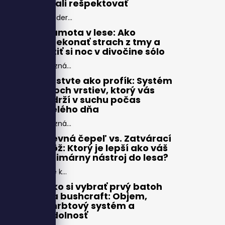
mali rešpektovať
Moder...
Samota v lese: Ako
prekonať strach z tmy a
užiť si noc v divočine sólo
Pozná...
Vrstvte ako profík: Systém
troch vrstiev, ktorý vás
udrží v suchu počas
celého dňa
Pozná...
Pevná čepeľ vs. Zatvárací
nôž: Ktorý je lepší ako váš
primárny nástroj do lesa?
Pre k...
Ako si vybrať prvý batoh
na bushcraft: Objem,
chrbtový systém a
odolnosť