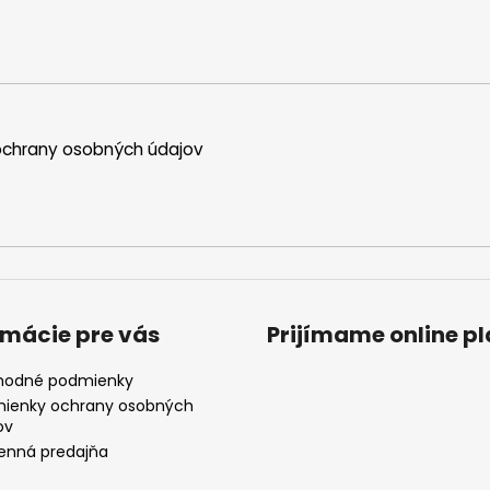
chrany osobných údajov
rmácie pre vás
Prijímame online p
odné podmienky
ienky ochrany osobných
ov
nná predajňa