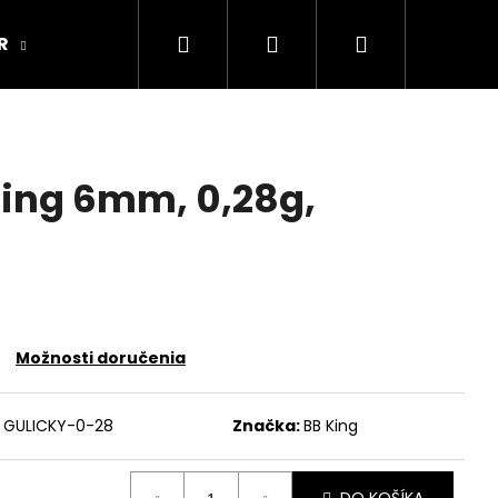
Hľadať
Prihlásenie
Nákupný
R
ARMY ORIGINAL
Kamenná predajňa
košík
King 6mm, 0,28g,
Možnosti doručenia
GULICKY-0-28
Značka:
BB King