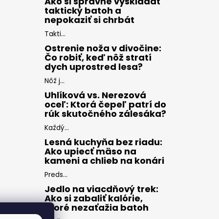
Ako si správne vyskladať
taktický batoh a
nepokaziť si chrbát
Takti...
Ostrenie noža v divočine:
Čo robiť, keď nôž stratí
dych uprostred lesa?
Nôž j...
Uhlíková vs. Nerezová
oceľ: Ktorá čepeľ patrí do
rúk skutočného zálesáka?
Každý...
Lesná kuchyňa bez riadu:
Ako upiecť mäso na
kameni a chlieb na konári
Preds...
Jedlo na viacdňový trek:
Ako si zabaliť kalórie,
ktoré nezaťažia batoh