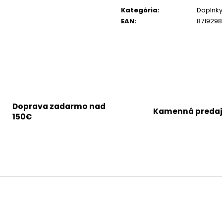
cena:
Kategória
:
Doplnky
EAN
:
8719298
Doprava zadarmo nad
Kamenná preda
150€