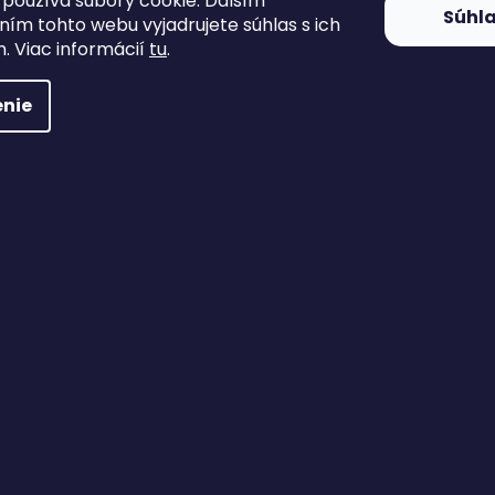
používa súbory cookie. Ďalším
Súhl
ím tohto webu vyjadrujete súhlas s ich
. Viac informácií
tu
.
nie