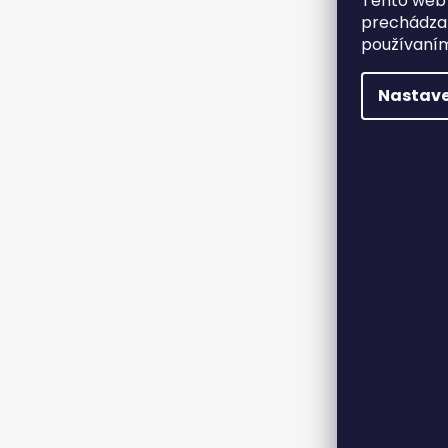
Tento web 
prechádzan
používaním
Nastave