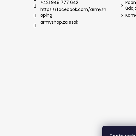
+421 948 777 642
Podm
údaj
https://facebook.com/armysh
oping
Kame
armyshop.zalesak