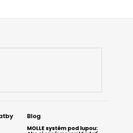
latby
Blog
MOLLE systém pod lupou: