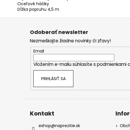
Oceľové háčiky
Dĺžka popruhu 4,5 m
Z
á
Odoberať newsletter
p
Nezmeškajte žiadne novinky či zľavy!
ä
t
Email
i
Vložením e-mailu súhlasíte s
podmienkami o
e
PRIHLÁSIŤ SA
Kontakt
Info
eshop
@
naprezitie.sk
Obch