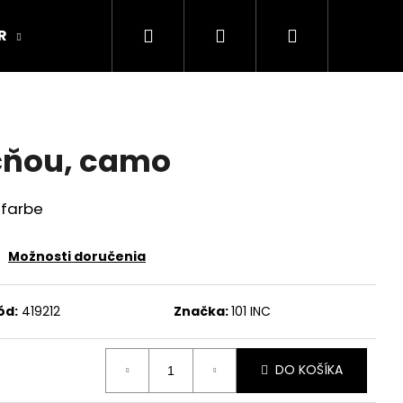
Hľadať
Prihlásenie
Nákupný
R
ARMY ORIGINAL
Kamenná predajňa
košík
čňou, camo
 farbe
Možnosti doručenia
ód:
419212
Značka:
101 INC
DO KOŠÍKA