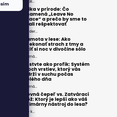
Zbali...
asím
Etika v prírode: Čo
znamená „Leave No
Trace“ a prečo by sme to
mali rešpektovať
Moder...
Samota v lese: Ako
prekonať strach z tmy a
užiť si noc v divočine sólo
Pozná...
Vrstvte ako profík: Systém
troch vrstiev, ktorý vás
udrží v suchu počas
celého dňa
Pozná...
Pevná čepeľ vs. Zatvárací
nôž: Ktorý je lepší ako váš
primárny nástroj do lesa?
Pre k...