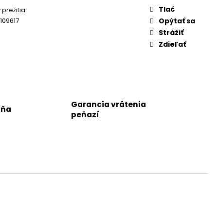
Tlač
 prežitia
109617
Opýtať sa
Strážiť
Zdieľať
Garancia vrátenia
jňa
peňazí