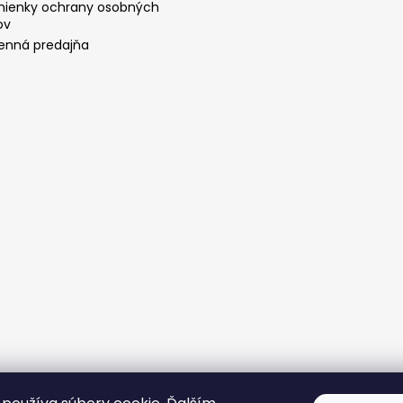
ienky ochrany osobných
ov
nná predajňa