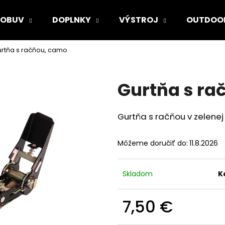
OBUV
DOPLNKY
VÝSTROJ
OUTDOO
rtňa s račňou, camo
Čo potrebujete nájsť?
Gurtňa s ra
HĽADAŤ
Gurtňa s račňou v zelenej
Odporúčame
Môžeme doručiť do:
11.8.2026
Skladom
K
7,50 €
Jednotková