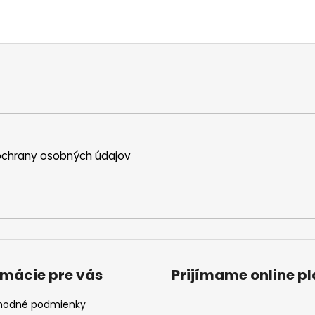
chrany osobných údajov
rmácie pre vás
Prijímame online p
odné podmienky