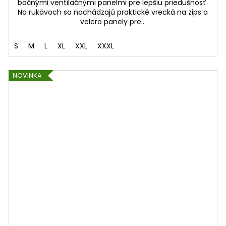
bočnými ventilačnými panelmi pre lepšiu priedušnosť.
Na rukávoch sa nachádzajú praktické vrecká na zips a
velcro panely pre...
S
M
L
XL
XXL
XXXL
NOVINKA