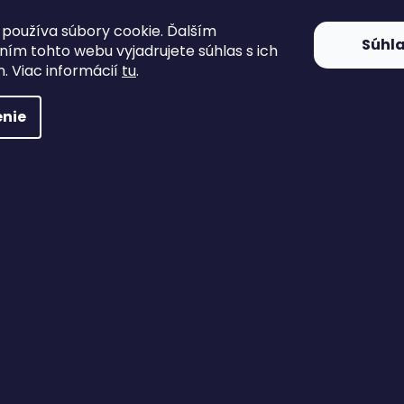
Tričko B&C E190, Urban Khaki
používa súbory cookie. Ďalším
Súhl
ím tohto webu vyjadrujete súhlas s ich
. Viac informácií
tu
.
Vypredané
9 €
nie
DETAIL
Tričko s krátkym rukávom a moderným strihom