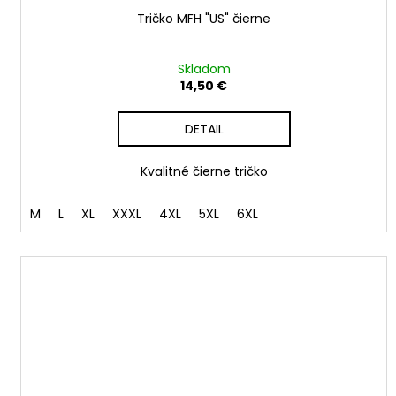
Tričko MFH "US" čierne
Skladom
14,50 €
DETAIL
Kvalitné čierne tričko
M
L
XL
XXXL
4XL
5XL
6XL