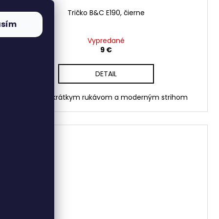
Tričko B&C E190, čierne
asím
Vypredané
9 €
DETAIL
Tričko s krátkym rukávom a moderným strihom
TIP