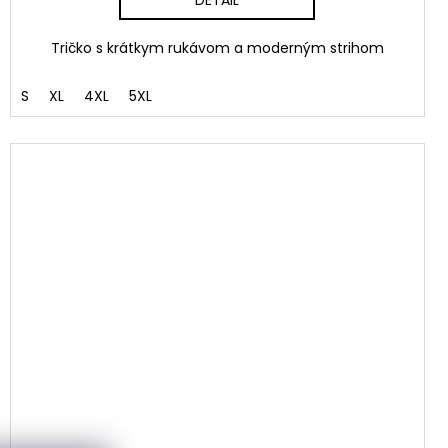
Tričko s krátkym rukávom a moderným strihom
S
XL
4XL
5XL