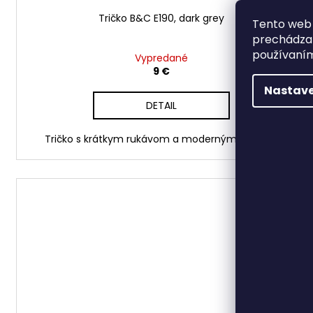
Tričko B&C E190, dark grey
Tento web 
prechádzan
používaním
Vypredané
9 €
Nastave
DETAIL
Tričko s krátkym rukávom a moderným strihom