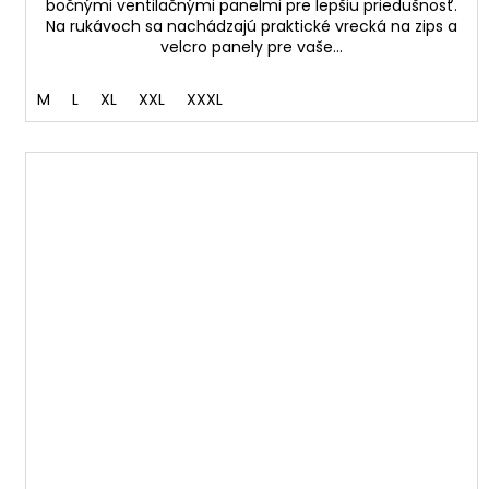
bočnými ventilačnými panelmi pre lepšiu priedušnosť.
Na rukávoch sa nachádzajú praktické vrecká na zips a
velcro panely pre vaše...
M
L
XL
XXL
XXXL