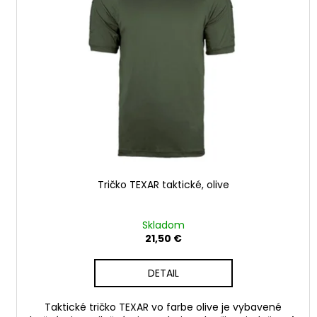
i
d
s
u
p
k
r
t
o
o
d
v
u
k
t
o
v
Tričko TEXAR taktické, olive
Skladom
21,50 €
DETAIL
Taktické tričko TEXAR vo farbe olive je vybavené