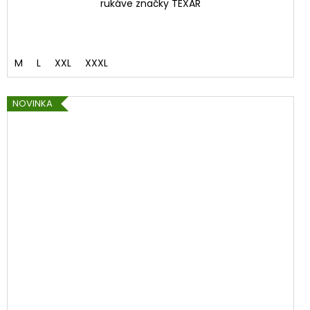
rukáve značky TEXAR
M
L
XXL
XXXL
NOVINKA