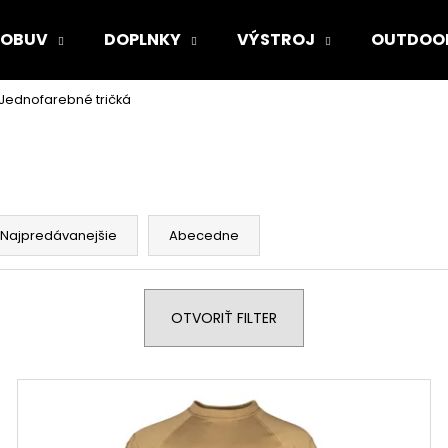
OBUV
DOPLNKY
VÝSTROJ
OUTDOO
Jednofarebné tričká
Čo potrebujete nájsť?
HĽADAŤ
Najpredávanejšie
Abecedne
Odporúčame
OTVORIŤ FILTER