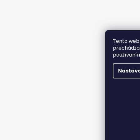
Tento web 
prechádzan
používaním
Nastave