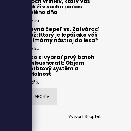
troch vrstiev, ktorý vás
udrží v suchu počas
celého dňa
Pozná...
Pevná čepeľ vs. Zatvárací
nôž: Ktorý je lepší ako váš
primárny nástroj do lesa?
Pre k...
Ako si vybrať prvý batoh
na bushcraft: Objem,
chrbtový systém a
odolnosť
Keď s...
ARCHÍV
Vytvoril Shoptet