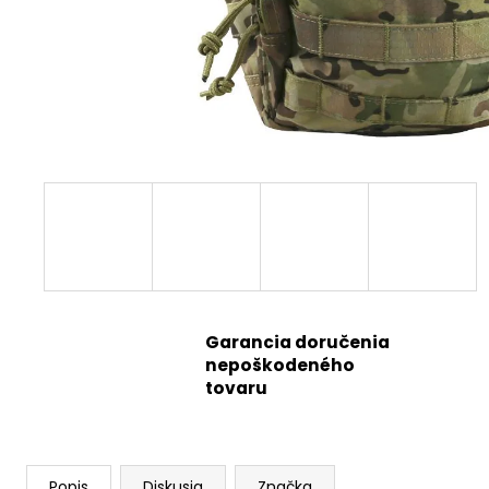
Garancia doručenia
nepoškodeného
tovaru
Popis
Diskusia
Značka