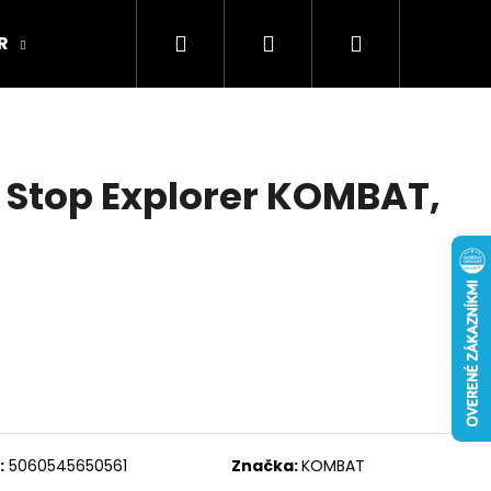
Hľadať
Prihlásenie
Nákupný
R
ARMY ORIGINAL
Kamenná predajňa
košík
 Stop Explorer KOMBAT,
:
5060545650561
Značka:
KOMBAT