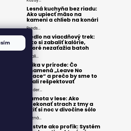
Každý...
Lesná kuchyňa bez riadu:
Ako upiecť mäso na
kameni a chlieb na konári
Preds...
Jedlo na viacdňový trek:
Ako si zabaliť kalórie,
asím
ktoré nezaťažia batoh
Zbali...
Etika v prírode: Čo
znamená „Leave No
Trace“ a prečo by sme to
mali rešpektovať
Moder...
Samota v lese: Ako
prekonať strach z tmy a
užiť si noc v divočine sólo
Pozná...
Vrstvte ako profík: Systém