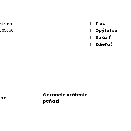
Tlač
Púzdra
5650561
Opýtať sa
Strážiť
Zdieľať
Garancia vrátenia
jňa
peňazí