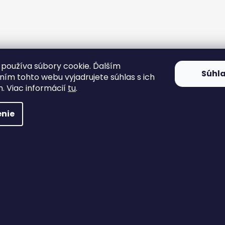
používa súbory cookie. Ďalším
Súhl
ím tohto webu vyjadrujete súhlas s ich
. Viac informácií
tu
.
nie