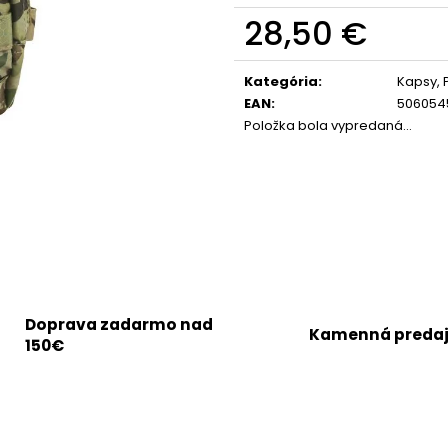
28,50 €
Jednotková
cena:
Kategória
:
Kapsy, 
EAN
:
506054
Položka bola vypredaná…
Doprava zadarmo nad
Kamenná preda
150€