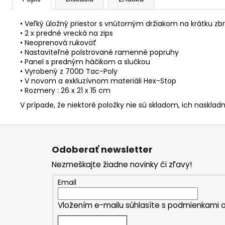
• Veľký úložný priestor s vnútorným držiakom na krátku zb
• 2 x predné vrecká na zips
• Neoprenová rukoväť
• Nastaviteľné polstrované ramenné popruhy
• Panel s predným háčikom a slučkou
• Vyrobený z 700D Tac-Poly
• V novom a exkluzívnom materiáli Hex-Stop
• Rozmery : 26 x 21 x 15 cm
V prípade, že niektoré položky nie sú skladom, ich naskladn
Z
á
Odoberať newsletter
p
Nezmeškajte žiadne novinky či zľavy!
ä
t
Email
i
Vložením e-mailu súhlasíte s
podmienkami o
e