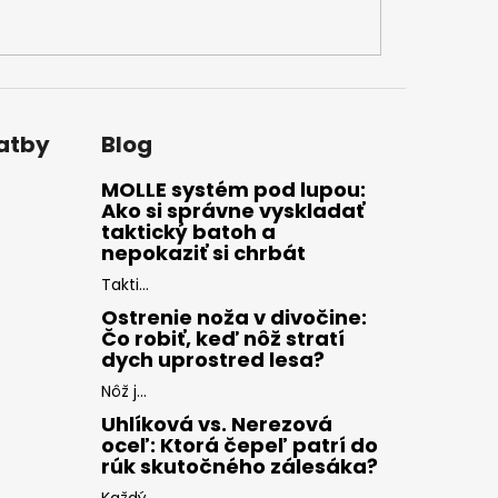
latby
Blog
MOLLE systém pod lupou:
Ako si správne vyskladať
taktický batoh a
nepokaziť si chrbát
Takti...
Ostrenie noža v divočine:
Čo robiť, keď nôž stratí
dych uprostred lesa?
Nôž j...
Uhlíková vs. Nerezová
oceľ: Ktorá čepeľ patrí do
rúk skutočného zálesáka?