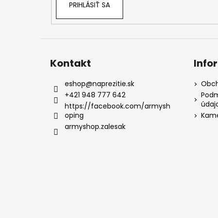
PRIHLÁSIŤ SA
Kontakt
Info
eshop
@
naprezitie.sk
Obch
+421 948 777 642
Podm
údaj
https://facebook.com/armysh
oping
Kame
armyshop.zalesak