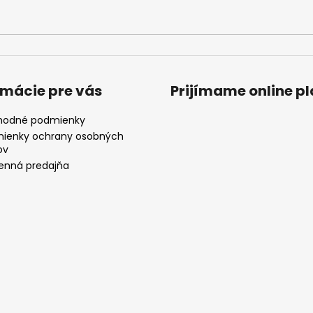
rmácie pre vás
Prijímame online p
odné podmienky
ienky ochrany osobných
ov
nná predajňa