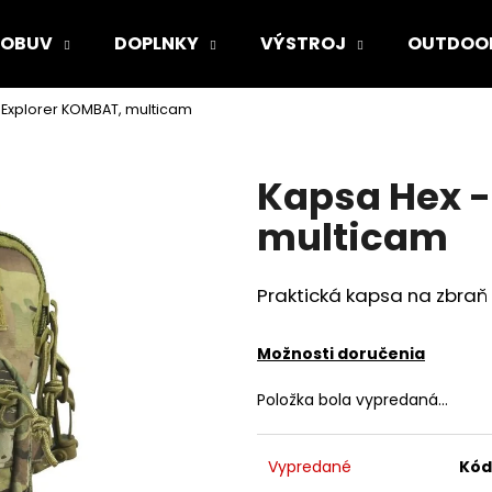
OBUV
DOPLNKY
VÝSTROJ
OUTDOO
 Explorer KOMBAT, multicam
Čo potrebujete nájsť?
Kapsa Hex -
HĽADAŤ
multicam
Praktická kapsa na zbraň
Odporúčame
Možnosti doručenia
Položka bola vypredaná…
Vypredané
Kód