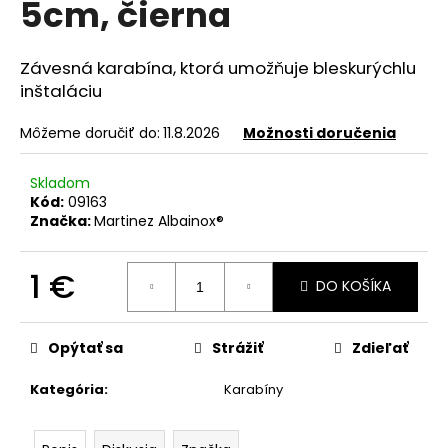
5cm, čierna
á
j
Závesná karabína, ktorá umožňuje bleskurýchlu
s
inštaláciu
ť
?
Môžeme doručiť do:
11.8.2026
Možnosti doručenia
Skladom
Kód:
09163
Značka:
Martinez Albainox®
HĽADAŤ
1 €
DO KOŠÍKA
Jednotková
O
cena:
d
Opýtať sa
Strážiť
Zdieľať
p
o
Kategória
:
Karabíny
r
ú