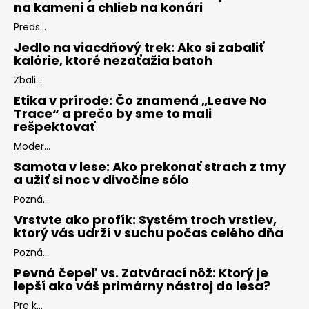
na kameni a chlieb na konári
Preds...
Jedlo na viacdňový trek: Ako si zabaliť
kalórie, ktoré nezaťažia batoh
Zbali...
Etika v prírode: Čo znamená „Leave No
Trace“ a prečo by sme to mali
rešpektovať
Moder...
Samota v lese: Ako prekonať strach z tmy
a užiť si noc v divočine sólo
Pozná...
Vrstvte ako profík: Systém troch vrstiev,
ktorý vás udrží v suchu počas celého dňa
Pozná...
Pevná čepeľ vs. Zatvárací nôž: Ktorý je
lepší ako váš primárny nástroj do lesa?
Pre k...