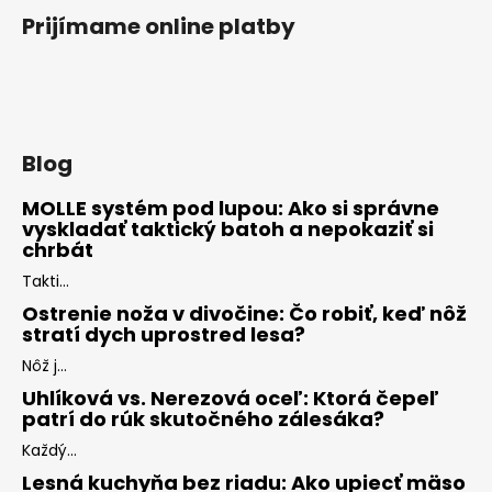
Prijímame online platby
Blog
MOLLE systém pod lupou: Ako si správne
vyskladať taktický batoh a nepokaziť si
chrbát
Takti...
Ostrenie noža v divočine: Čo robiť, keď nôž
stratí dych uprostred lesa?
Nôž j...
Uhlíková vs. Nerezová oceľ: Ktorá čepeľ
patrí do rúk skutočného zálesáka?
Každý...
Lesná kuchyňa bez riadu: Ako upiecť mäso