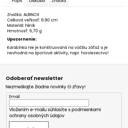
č
Popis
Diskusia
Značka
a
m
Značka: ALBINOX
e
Celková veľkosť: 6.90 cm
Materiál: hliník
Hmotnosť: 6,70 g
Upozornenie:
Karabínka nie je konštruovaná na väčšiu záťaž a je
nevhodná na športové aktivity, napr. horolezectvo!
Z
á
Odoberať newsletter
p
Nezmeškajte žiadne novinky či zľavy!
ä
t
Email
i
Vložením e-mailu súhlasíte s
podmienkami
e
ochrany osobných údajov