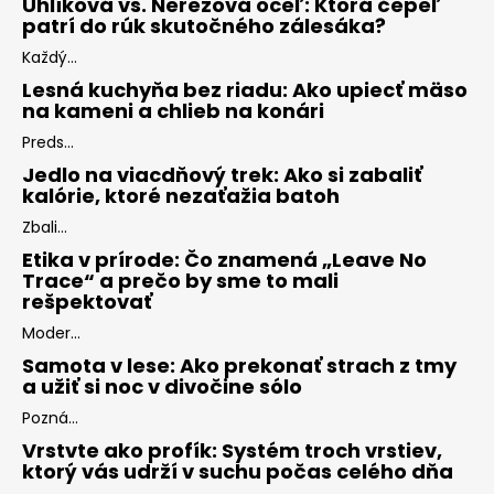
Uhlíková vs. Nerezová oceľ: Ktorá čepeľ
patrí do rúk skutočného zálesáka?
Každý...
Lesná kuchyňa bez riadu: Ako upiecť mäso
na kameni a chlieb na konári
Preds...
Jedlo na viacdňový trek: Ako si zabaliť
kalórie, ktoré nezaťažia batoh
Zbali...
Etika v prírode: Čo znamená „Leave No
Trace“ a prečo by sme to mali
rešpektovať
Moder...
Samota v lese: Ako prekonať strach z tmy
a užiť si noc v divočine sólo
Pozná...
Vrstvte ako profík: Systém troch vrstiev,
ktorý vás udrží v suchu počas celého dňa