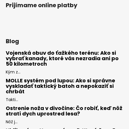
Prijímame online platby
Blog
Vojenská obuv do ťažkého terénu: Ako si
vybrať kanady, ktoré vás nezradia ani po
50 kilometroch
Kým z...
MOLLE systém pod lupou: Ako si správne
vyskladať taktický batoh a nepokaziť si
chrbát
Takti...
Ostrenie noža v divočine: Čo robiť, keď nôž
stratí dych uprostred lesa?
Nôž j...