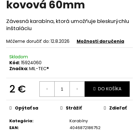
kovová 60mm
á
j
Závesná karabína, ktorá umožňuje bleskurýchlu
s
inštaláciu
ť
?
Môžeme doručiť do:
12.8.2026
Možnosti doručenia
Skladom
Kód:
15924060
Značka:
MIL-TEC®
HĽADAŤ
2 €
DO KOŠÍKA
Jednotková
O
cena:
d
Opýtať sa
Strážiť
Zdieľať
p
o
Kategória
:
Karabíny
r
EAN
:
4046872186752
ú