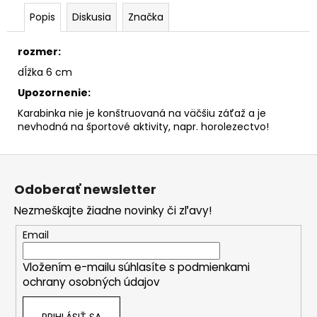
č
a
Popis
Diskusia
Značka
m
e
rozmer:
dĺžka 6 cm
Upozornenie:
Karabinka nie je konštruovaná na väčšiu záťaž a je
nevhodná na športové aktivity, napr. horolezectvo!
Z
á
Odoberať newsletter
p
Nezmeškajte žiadne novinky či zľavy!
ä
t
Email
i
Vložením e-mailu súhlasíte s
podmienkami
e
ochrany osobných údajov