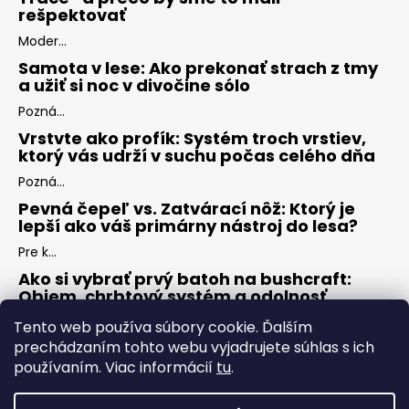
rešpektovať
Moder...
Samota v lese: Ako prekonať strach z tmy
a užiť si noc v divočine sólo
Pozná...
Vrstvte ako profík: Systém troch vrstiev,
ktorý vás udrží v suchu počas celého dňa
Pozná...
Pevná čepeľ vs. Zatvárací nôž: Ktorý je
lepší ako váš primárny nástroj do lesa?
Pre k...
Ako si vybrať prvý batoh na bushcraft:
Objem, chrbtový systém a odolnosť
Keď s...
Tento web používa súbory cookie. Ďalším
prechádzaním tohto webu vyjadrujete súhlas s ich
používaním. Viac informácií
tu
.
ARCHÍV