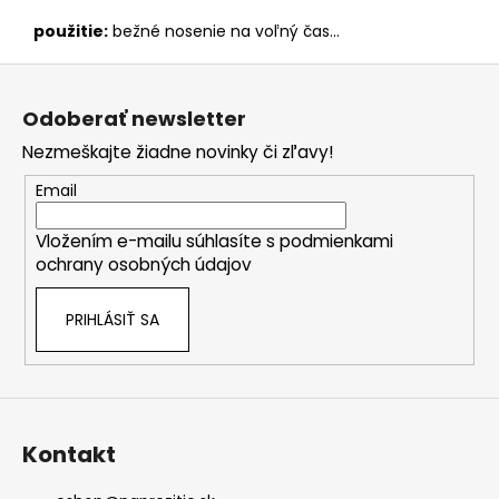
použitie:
bežné nosenie na voľný čas…
Z
á
Odoberať newsletter
p
Nezmeškajte žiadne novinky či zľavy!
ä
t
Email
i
Vložením e-mailu súhlasíte s
podmienkami
e
ochrany osobných údajov
PRIHLÁSIŤ SA
Kontakt