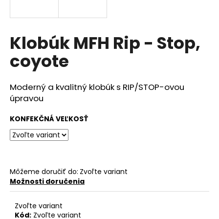
á
j
s
Klobúk MFH Rip - Stop,
ť
coyote
?
Moderný a kvalitný klobúk s RIP/STOP-ovou
úpravou
HĽADAŤ
KONFEKČNÁ VEĽKOSŤ
O
d
Môžeme doručiť do:
Zvoľte variant
p
Možnosti doručenia
o
r
Zvoľte variant
ú
Kód:
Zvoľte variant