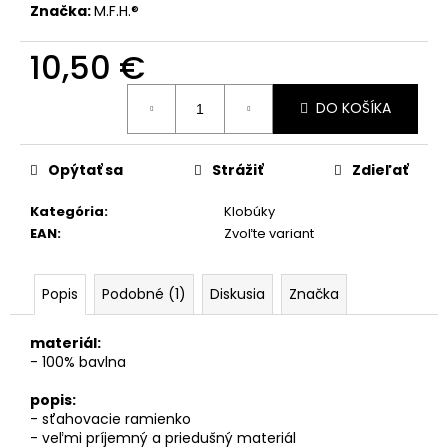
č
Značka:
M.F.H.®
a
m
10,50 €
e
Jednotková
DO KOŠÍKA
cena:
Opýtať sa
Strážiť
Zdieľať
Kategória
:
Klobúky
EAN
:
Zvoľte variant
Popis
Podobné (1)
Diskusia
Značka
materiál:
- 100% bavlna
popis:
- sťahovacie ramienko
- veľmi príjemný a priedušný materiál