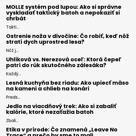
MOLLE systém pod lupou: Ako si správne
vyskladať taktický batoh a nepokaziť si
chrbát
Takti...
Ostrenie noža v divočine: Čo robiť, keď nôž
stratí dych uprostred lesa?
Nôž j...
Uhlíková vs. Nerezová oceľ: Ktorá čepeľ
patrí do rúk skutočného zálesáka?
Každý...
Lesná kuchyňa bez riadu: Ako upiecť mäso
na kameni a chlieb na konári
Preds...
Jedlo na viacdňový trek: Ako si zabaliť
kalórie, ktoré nezaťažia batoh
Zbali...
Etika v prírode: Čo znamená „Leave No
Trace“ a prečo by sme to mali