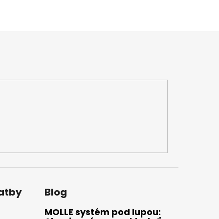
latby
Blog
MOLLE systém pod lupou: