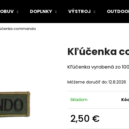
OBUV
DOPLNKY
VÝSTROJ
OUTDOO
ľúčenka commando
Čo potrebujete nájsť?
Kľúčenka 
HĽADAŤ
Kľúčenka vyrobená zo 10
Odporúčame
Môžeme doručiť do:
12.8.2026
Skladom
Kód
2,50 €
Jednotková