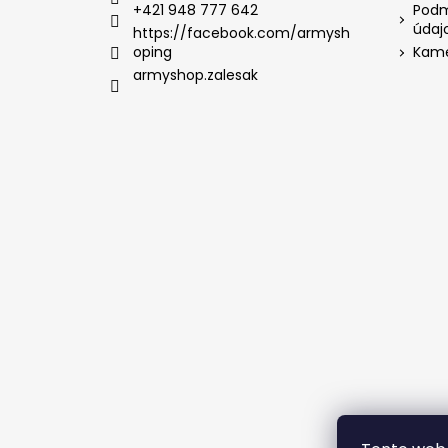
+421 948 777 642
Podm
údaj
https://facebook.com/armysh
oping
Kame
armyshop.zalesak