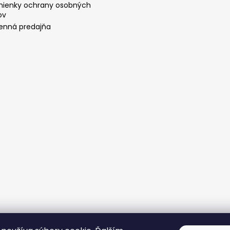
ienky ochrany osobných
ov
nná predajňa