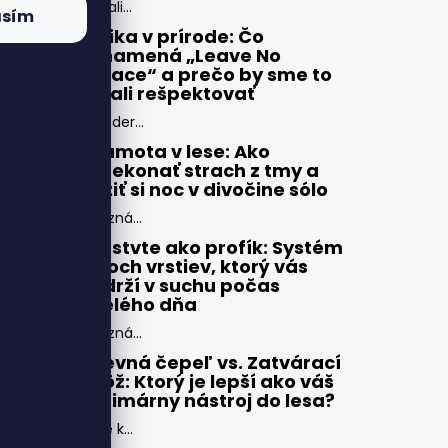
Zbali...
asím
Etika v prírode: Čo
znamená „Leave No
Trace“ a prečo by sme to
mali rešpektovať
Moder...
Samota v lese: Ako
prekonať strach z tmy a
užiť si noc v divočine sólo
Pozná...
Vrstvte ako profík: Systém
troch vrstiev, ktorý vás
udrží v suchu počas
celého dňa
Pozná...
Pevná čepeľ vs. Zatvárací
nôž: Ktorý je lepší ako váš
primárny nástroj do lesa?
Pre k...