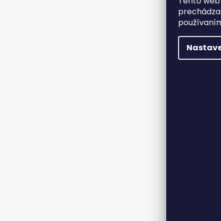
Tento web 
prechádzan
používaním
Nastave