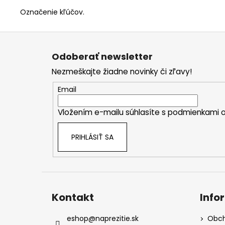
Označenie kľúčov.
Z
á
Odoberať newsletter
p
Nezmeškajte žiadne novinky či zľavy!
ä
t
Email
i
Vložením e-mailu súhlasíte s
podmienkami o
e
PRIHLÁSIŤ SA
Kontakt
Info
eshop
@
naprezitie.sk
Obch