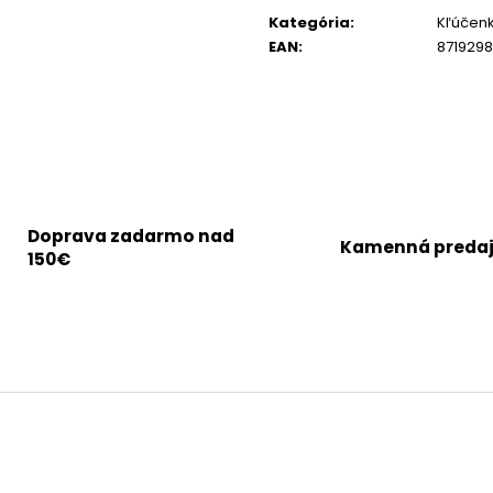
cena:
Kategória
:
Kľúčenk
EAN
:
871929
Doprava zadarmo nad
Kamenná preda
150€