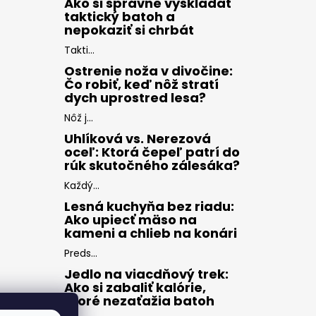
Ako si správne vyskladať
taktický batoh a
nepokaziť si chrbát
Takti...
Ostrenie noža v divočine:
Čo robiť, keď nôž stratí
dych uprostred lesa?
Nôž j...
Uhlíková vs. Nerezová
oceľ: Ktorá čepeľ patrí do
rúk skutočného zálesáka?
Každý...
Lesná kuchyňa bez riadu:
Ako upiecť mäso na
kameni a chlieb na konári
Preds...
Jedlo na viacdňový trek:
Ako si zabaliť kalórie,
ktoré nezaťažia batoh