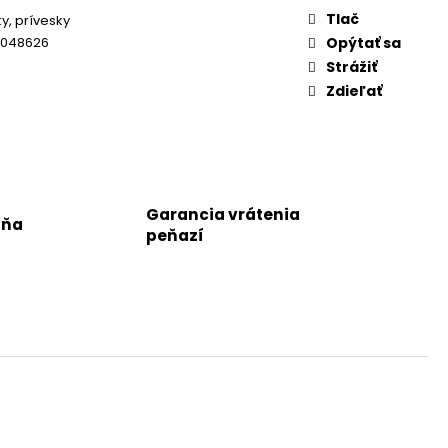
Tlač
y, prívesky
8048626
Opýtať sa
Strážiť
Zdieľať
Garancia vrátenia
jňa
peňazí