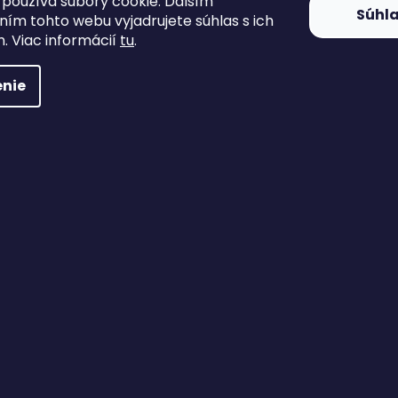
používa súbory cookie. Ďalším
Súhl
ím tohto webu vyjadrujete súhlas s ich
. Viac informácií
tu
.
nie