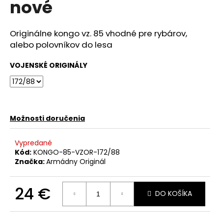
nové
á
j
Originálne kongo vz. 85 vhodné pre rybárov,
s
alebo polovníkov do lesa
ť
?
VOJENSKÉ ORIGINÁLY
HĽADAŤ
Možnosti doručenia
Vypredané
Kód:
KONGO-85-VZOR-172/88
O
Značka:
Armádny Originál
d
p
o
24 €
DO KOŠÍKA
r
Jednotková
ú
cena: