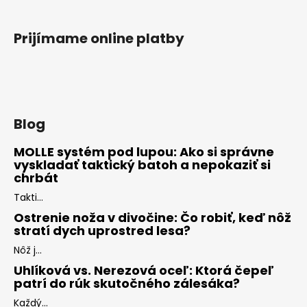
Prijímame online platby
Blog
MOLLE systém pod lupou: Ako si správne
vyskladať taktický batoh a nepokaziť si
chrbát
Takti...
Ostrenie noža v divočine: Čo robiť, keď nôž
stratí dych uprostred lesa?
Nôž j...
Uhlíková vs. Nerezová oceľ: Ktorá čepeľ
patrí do rúk skutočného zálesáka?
Každý...