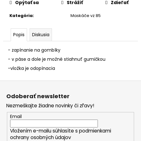
č
Opýtať sa
Strážiť
Zdieľať
a
m
Kategória
:
Maskáče vz 85
e
Popis
Diskusia
- zapínanie na gombíky
- v páse a dole je možné stiahnuť gumičkou
-vložka je odopínacia
Z
á
Odoberať newsletter
p
Nezmeškajte žiadne novinky či zľavy!
ä
t
Email
i
Vložením e-mailu súhlasíte s
podmienkami
e
ochrany osobných údajov