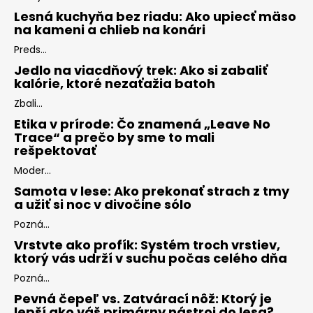
Lesná kuchyňa bez riadu: Ako upiecť mäso
na kameni a chlieb na konári
Preds...
Jedlo na viacdňový trek: Ako si zabaliť
kalórie, ktoré nezaťažia batoh
Zbali...
Etika v prírode: Čo znamená „Leave No
Trace“ a prečo by sme to mali
rešpektovať
Moder...
Samota v lese: Ako prekonať strach z tmy
a užiť si noc v divočine sólo
Pozná...
Vrstvte ako profík: Systém troch vrstiev,
ktorý vás udrží v suchu počas celého dňa
Pozná...
Pevná čepeľ vs. Zatvárací nôž: Ktorý je
lepší ako váš primárny nástroj do lesa?