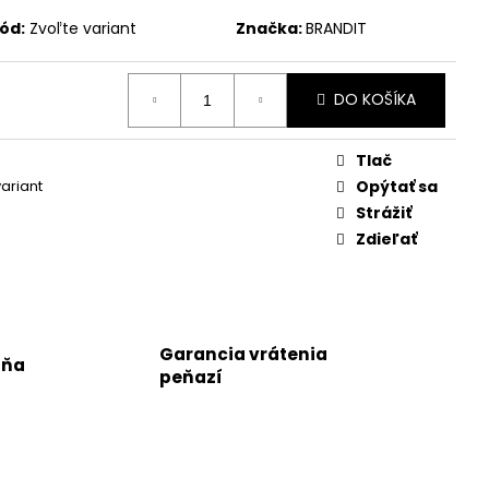
ód:
Zvoľte variant
Značka:
BRANDIT
DO KOŠÍKA
Tlač
variant
Opýtať sa
Strážiť
Zdieľať
Garancia vrátenia
jňa
peňazí