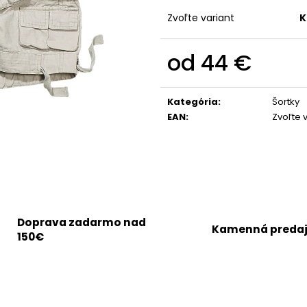
Zvoľte variant
K
od
44 €
Jednotková
cena:
Kategória
:
Šortky
EAN
:
Zvoľte 
Doprava zadarmo nad
Kamenná preda
150€