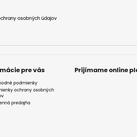
chrany osobných údajov
rmácie pre vás
Prijímame online p
odné podmienky
ienky ochrany osobných
ov
nná predajňa