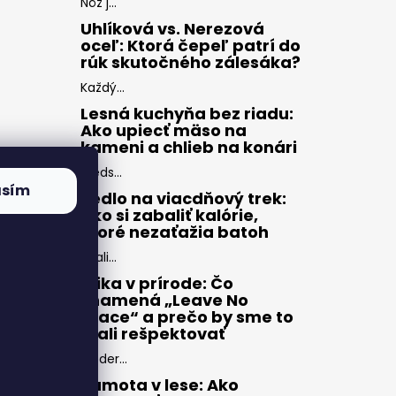
Nôž j...
Uhlíková vs. Nerezová
oceľ: Ktorá čepeľ patrí do
rúk skutočného zálesáka?
Každý...
Lesná kuchyňa bez riadu:
Ako upiecť mäso na
kameni a chlieb na konári
Preds...
asím
Jedlo na viacdňový trek:
Ako si zabaliť kalórie,
ktoré nezaťažia batoh
Zbali...
Etika v prírode: Čo
znamená „Leave No
Trace“ a prečo by sme to
mali rešpektovať
Moder...
Samota v lese: Ako