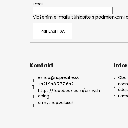
t
Email
i
Vložením e-mailu súhlasíte s
podmienkami o
e
PRIHLÁSIŤ SA
Kontakt
Info
eshop
@
naprezitie.sk
Obch
+421 948 777 642
Podm
údaj
https://facebook.com/armysh
oping
Kame
armyshop.zalesak