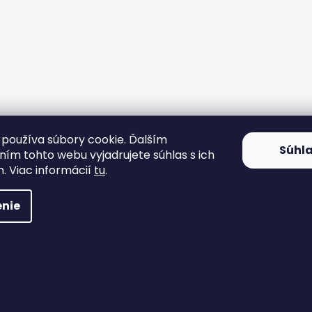
používa súbory cookie. Ďalším
Súhl
ím tohto webu vyjadrujete súhlas s ich
. Viac informácií
tu
.
nie