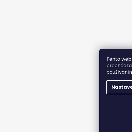
Tento web 
prechádzan
používaním
Nastave