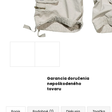
Garancia doručenia
nepoškodeného
tovaru
Popis
Podobné (1)
Diskusia
Značka