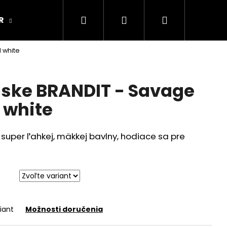
Hľadať
Prihlásenie
Nákupný
R
ARMY ORIGINAL
Kamenná predajňa
 white
košík
ske BRANDIT - Savage
 white
j super ľahkej, mäkkej bavlny, hodiace sa pre
iant
Možnosti doručenia