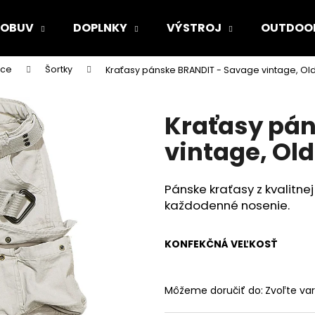
OBUV
DOPLNKY
VÝSTROJ
OUTDOO
ice
Šortky
Kraťasy pánske BRANDIT - Savage vintage, Old
Čo potrebujete nájsť?
Kraťasy pán
HĽADAŤ
vintage, Old
Pánske kraťasy z kvalitne
Odporúčame
každodenné nosenie.
KONFEKČNÁ VEĽKOSŤ
Môžeme doručiť do:
Zvoľte var