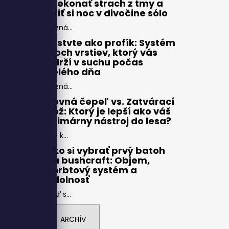
prekonať strach z tmy a
užiť si noc v divočine sólo
Pozná...
Vrstvte ako profík: Systém
troch vrstiev, ktorý vás
udrží v suchu počas
celého dňa
Pozná...
Pevná čepeľ vs. Zatvárací
nôž: Ktorý je lepší ako váš
primárny nástroj do lesa?
Pre k...
Ako si vybrať prvý batoh
na bushcraft: Objem,
chrbtový systém a
odolnosť
Keď s...
ARCHÍV