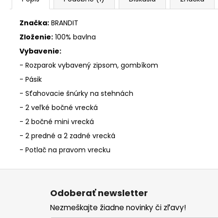
Značka:
BRANDIT
Zloženie:
100% bavlna
Vybavenie:
- Rozparok vybavený zipsom, gombíkom
- Pásik
- Sťahovacie šnúrky na stehnách
- 2 veľké bočné vrecká
- 2 bočné mini vrecká
- 2 predné a 2 zadné vrecká
- Potlač na pravom vrecku
Z
á
Odoberať newsletter
p
Nezmeškajte žiadne novinky či zľavy!
ä