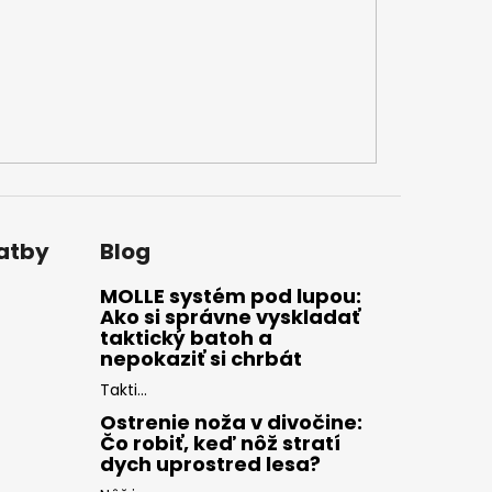
latby
Blog
MOLLE systém pod lupou:
Ako si správne vyskladať
taktický batoh a
nepokaziť si chrbát
Takti...
Ostrenie noža v divočine:
Čo robiť, keď nôž stratí
dych uprostred lesa?