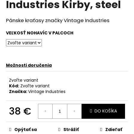
Industries Kirby, steel
á
j
Pánske kraťasy značky Vintage Industries
s
ť
VEĽKOSŤ NOHAVÍC V PALCOCH
?
Možnosti doručenia
HĽADAŤ
Zvoľte variant
Kód:
Zvoľte variant
Značka:
Vintage Industries
O
d
38 €
p
DO KOŠÍKA
o
Jednotková
r
cena:
ú
Opýtať sa
Strážiť
Zdieľať