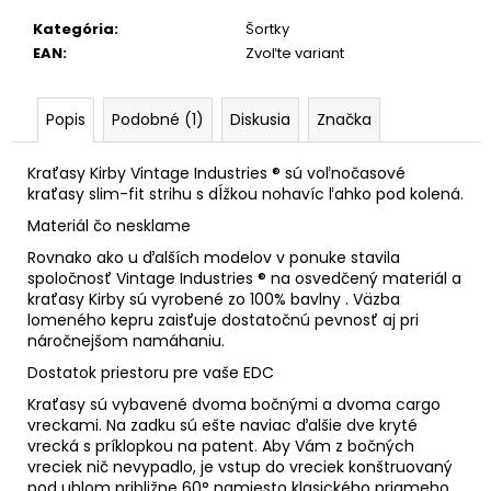
č
a
Kategória
:
Šortky
m
EAN
:
Zvoľte variant
e
Popis
Podobné (1)
Diskusia
Značka
Kraťasy Kirby Vintage Industries ® sú voľnočasové
kraťasy slim-fit strihu s dĺžkou nohavíc ľahko pod kolená.
Materiál čo nesklame
Rovnako ako u ďalších modelov v ponuke stavila
spoločnosť Vintage Industries ® na osvedčený materiál a
kraťasy Kirby sú vyrobené zo 100% bavlny . Väzba
lomeného kepru zaisťuje dostatočnú pevnosť aj pri
náročnejšom namáhaniu.
Dostatok priestoru pre vaše EDC
Kraťasy sú vybavené dvoma bočnými a dvoma cargo
vreckami. Na zadku sú ešte naviac ďalšie dve kryté
vrecká s príklopkou na patent. Aby Vám z bočných
vreciek nič nevypadlo, je vstup do vreciek konštruovaný
pod uhlom približne 60° namiesto klasického priameho