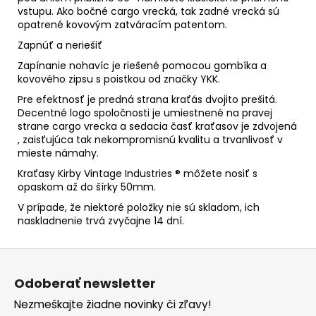
vstupu. Ako bočné cargo vrecká, tak zadné vrecká sú
opatrené kovovým zatváracím patentom.
Zapnúť a neriešiť
Zapínanie nohavíc je riešené pomocou gombíka a
kovového zipsu s poistkou od značky YKK.
Pre efektnosť je predná strana kraťás dvojito prešitá.
Decentné logo spoločnosti je umiestnené na pravej
strane cargo vrecka a sedacia časť kraťasov je zdvojená
, zaisťujúca tak nekompromisnú kvalitu a trvanlivosť v
mieste námahy.
Kraťasy Kirby Vintage Industries ® môžete nosiť s
opaskom až do šírky 50mm.
V prípade, že niektoré položky nie sú skladom, ich
naskladnenie trvá zvyčajne 14 dní.
Z
á
Odoberať newsletter
p
Nezmeškajte žiadne novinky či zľavy!
ä