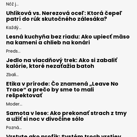
Nôž j...
Uhlíková vs. Nerezová oceľ: Ktorá čepeľ
patrí do rúk skutočného zálesáka?
Každý...
Lesná kuchyňa bez riadu: Ako upiecť mäso
na kameni a chlieb na konári
Preds...
Jedlo na viacdňový trek: Ako si zabaliť
kalórie, ktoré nezaťažia batoh
Zbali...
Etika v prírode: Čo znamená „Leave No
Trace“ a prečo by sme to mali
rešpektovať
Moder...
Samota v lese: Ako prekonať strach z tmy
a užiť si noc v divočine sólo
Pozná...
Vrstvte ako profík: Systém troch vrstiev,