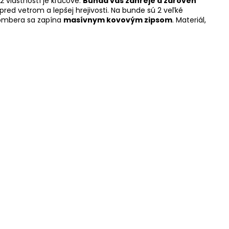
2 vlastností je kľúčové.
Bunda vás zahreje a zároveň
 pred vetrom a lepšej hrejivosti. Na bunde sú 2 veľké
 Bombera sa zapína
masívnym kovovým zipsom
. Materiál,