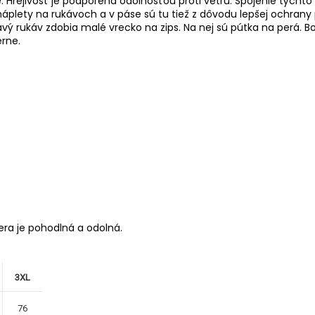
Hrejivosť je podporená odolnosťou proti vetru. Spojenie týchto 
é náplety na rukávoch a v páse sú tu tiež z dôvodu lepšej ochrany
 Ľavý rukáv zdobia malé vrecko na zips. Na nej sú pútka na perá.
erne.
ra je pohodlná a odolná.
3XL
76