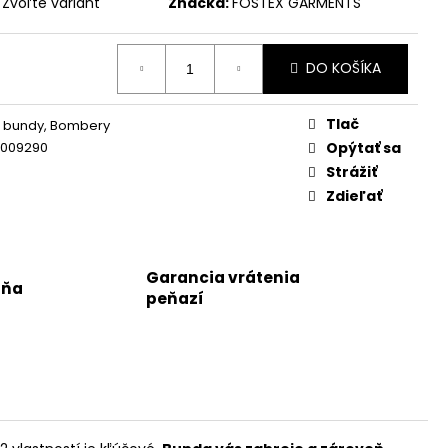
Zvoľte variant
Značka:
FOSTEX GARMENTS
DO KOŠÍKA
Tlač
é bundy, Bombery
8009290
Opýtať sa
Strážiť
Zdieľať
Garancia vrátenia
jňa
peňazí