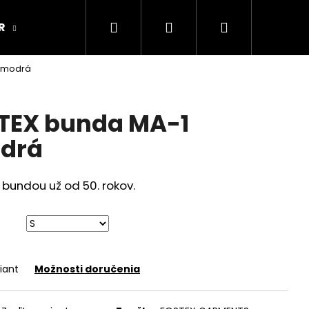
Hľadať
Prihlásenie
Nákupný
R
ARMY ORIGINAL
Kamenná predajňa
, modrá
košík
STEX bunda MA-1
drá
bundou už od 50. rokov.
iant
Možnosti doručenia