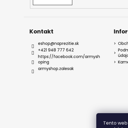
Kontakt
Info
eshop
@
naprezitie.sk
Obch
+421 948 777 642
Podm
údaj
https://facebook.com/armysh
oping
Kame
armyshop.zalesak
Tento web 