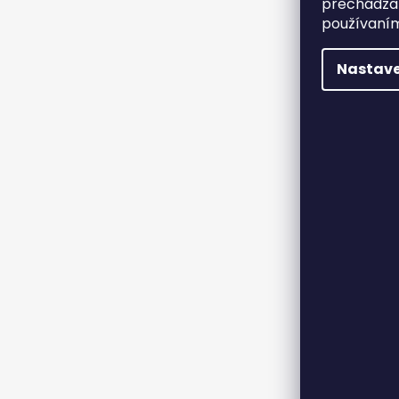
prechádzan
používaním
Nastave