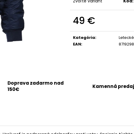
Zvoľte variant
Kód:
49 €
Jednotková
cena:
Kategória
:
Leteck
EAN
:
871929
Doprava zadarmo nad
Kamenná preda
150€