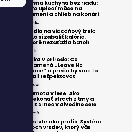
Lesná kuchyňa bez riadu:
Ako upiecť mäso na
kameni a chlieb na konári
Preds...
Jedlo na viacdňový trek:
Ako si zabaliť kalórie,
ktoré nezaťažia batoh
Zbali...
Etika v prírode: Čo
znamená „Leave No
Trace“ a prečo by sme to
mali rešpektovať
Moder...
Samota v lese: Ako
prekonať strach z tmy a
užiť si noc v divočine sólo
Pozná...
Vrstvte ako profík: Systém
troch vrstiev, ktorý vás