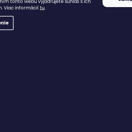
ím tohto webu vyjadrujete súhlas s ich
. Viac informácií
tu
.
nie