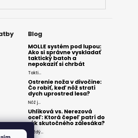
latby
Blog
MOLLE systém pod lupou:
Ako si správne vyskladať
taktický batoh a
nepokaziť si chrbát
Takti...
Ostrenie noža v divočine:
Čo robiť, keď nôž stratí
dych uprostred lesa?
Nôž j...
Uhlíková vs. Nerezová
oceľ: Ktorá čepeľ patrí do
rúk skutočného zálesáka?
Každý...
asím