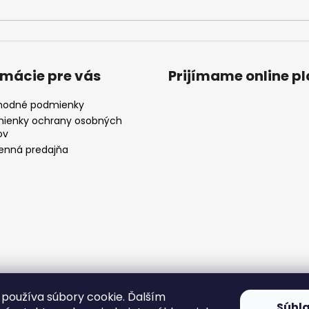
rmácie pre vás
Prijímame online p
odné podmienky
ienky ochrany osobných
ov
nná predajňa
používa súbory cookie. Ďalším
Súhl