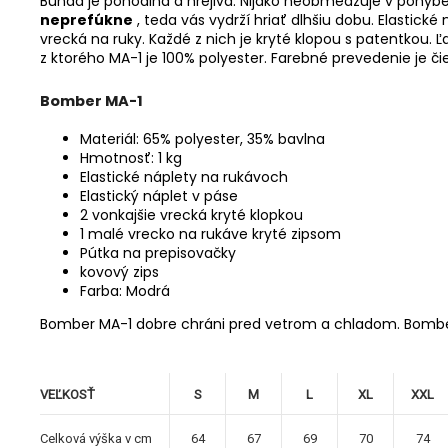
Bunda je pohodlná a hrejivá. Nijako neobmedzuje v pohybe. 
neprefúkne
, teda vás vydrží hriať dlhšiu dobu. Elastick
vrecká na ruky. Každé z nich je kryté klopou s patentkou.
z ktorého MA-1 je 100% polyester. Farebné prevedenie je či
Bomber MA-1
Materiál: 65% polyester, 35% bavlna
Hmotnosť: 1 kg
Elastické náplety na rukávoch
Elastický náplet v páse
2 vonkajšie vrecká kryté klopkou
1 malé vrecko na rukáve kryté zipsom
Pútka na prepisovačky
kovový zips
Farba: Modrá
Bomber MA-1 dobre chráni pred vetrom a chladom.
Bombe
VEĽKOSŤ
S
M
L
XL
XXL
Celková výška v cm
64
67
69
70
74