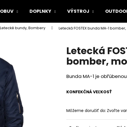
OBUV
DOPLNKY
VÝSTROJ
OUTDOO
Letecké bundy, Bombery
Letecká FOSTEX bunda MA-1 bomber
Čo potrebujete nájsť?
Letecká FO
HĽADAŤ
bomber, mo
Bunda MA-1 je obľúbenou 
Odporúčame
KONFEKČNÁ VEĽKOSŤ
Môžeme doručiť do:
Zvoľte var