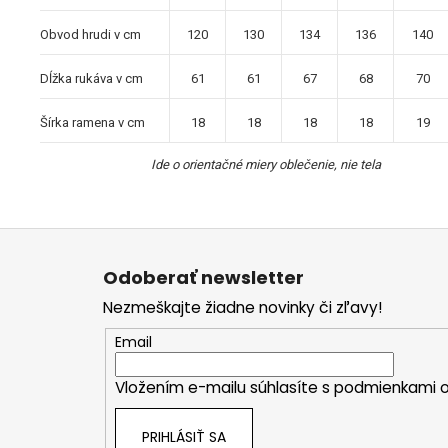
Obvod hrudi v cm
120
130
134
136
140
Dĺžka rukáva v cm
61
61
67
68
70
Šírka ramena v cm
18
18
18
18
19
Ide o orientačné miery oblečenie, nie tela
Z
á
Odoberať newsletter
p
Nezmeškajte žiadne novinky či zľavy!
ä
t
Email
i
Vložením e-mailu súhlasíte s
podmienkami o
e
PRIHLÁSIŤ SA