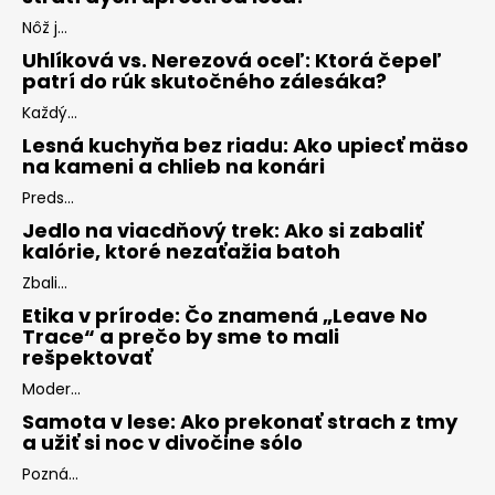
Nôž j...
Uhlíková vs. Nerezová oceľ: Ktorá čepeľ
patrí do rúk skutočného zálesáka?
Každý...
Lesná kuchyňa bez riadu: Ako upiecť mäso
na kameni a chlieb na konári
Preds...
Jedlo na viacdňový trek: Ako si zabaliť
kalórie, ktoré nezaťažia batoh
Zbali...
Etika v prírode: Čo znamená „Leave No
Trace“ a prečo by sme to mali
rešpektovať
Moder...
Samota v lese: Ako prekonať strach z tmy
a užiť si noc v divočine sólo
Pozná...