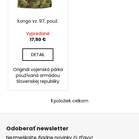
p
t
á
r
o
j
o
Kongo vz. 97, použ.
v
s
d
ť
Vypredané
u
?
17,50 €
k
t
DETAIL
o
v
Originál vojenská párka
HĽADAŤ
používaná armádou
Slovenskej republiky
O
1
položiek celkom
O
d
v
p
Z
l
o
á
á
r
Odoberať newsletter
d
p
ú
a
Nezmeškajte žiadne novinky či zľavy!