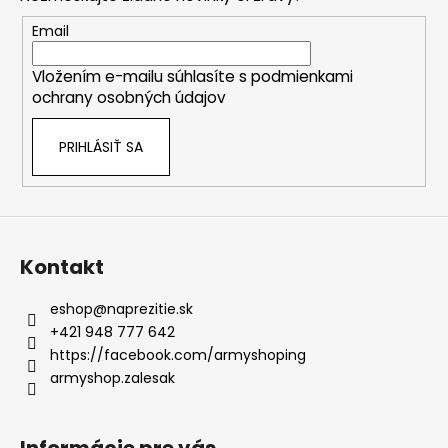
č
ä
c
a
t
Email
i
m
i
e
e
Vložením e-mailu súhlasíte s
podmienkami
e
p
ochrany osobných údajov
r
v
PRIHLÁSIŤ SA
k
y
v
ý
p
i
Kontakt
s
u
eshop
@
naprezitie.sk
+421 948 777 642
https://facebook.com/armyshoping
armyshop.zalesak