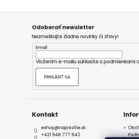
Z
á
Odoberať newsletter
p
Nezmeškajte žiadne novinky či zľavy!
ä
t
Email
i
Vložením e-mailu súhlasíte s
podmienkami o
e
PRIHLÁSIŤ SA
Kontakt
Info
eshop
@
naprezitie.sk
Obch
+421 948 777 642
Podm