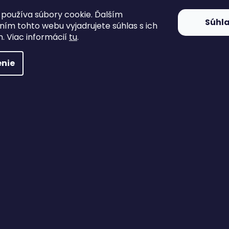
ov
používa súbory cookie. Ďalším
nná predajňa
Súhl
ím tohto webu vyjadrujete súhlas s ich
. Viac informácií
tu
.
nie