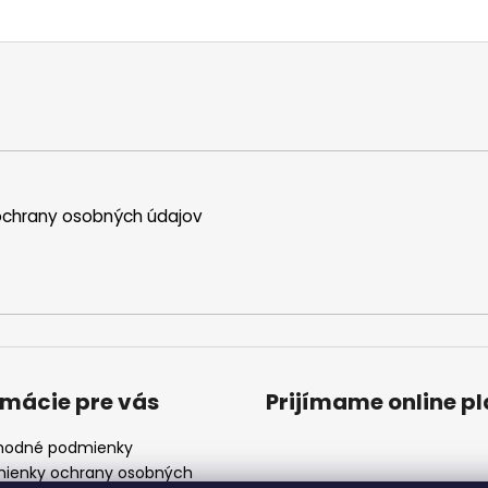
a
c
i
e
p
r
v
k
y
chrany osobných údajov
v
ý
p
i
s
u
rmácie pre vás
Prijímame online p
odné podmienky
ienky ochrany osobných