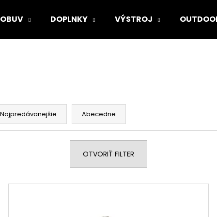
OBUV
DOPLNKY
VÝSTROJ
OUTDOO
Čo potrebujete nájsť?
HĽADAŤ
Najpredávanejšie
Abecedne
Odporúčame
OTVORIŤ FILTER