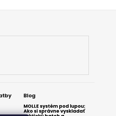
latby
Blog
MOLLE systém pod lupou:
Ako si správne vyskladať
taktický batoh a