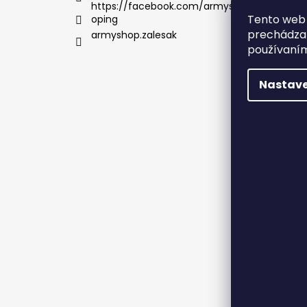
údaj
https://facebook.com/armysh
Tento web 
oping
Kame
prechádzan
armyshop.zalesak
používaním
Nastave