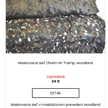
i
d
s
u
p
k
r
t
o
o
d
v
u
k
t
o
v
Maskovacia sieť 1,5x4m M-Tramp, woodland
Vypredané
24 €
DETAIL
Maskovacia sieť v maskáčovom prevedení woodland