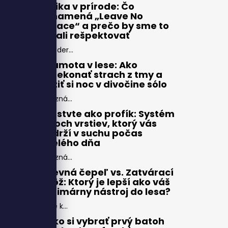
Etika v prírode: Čo
znamená „Leave No
Trace“ a prečo by sme to
mali rešpektovať
Moder...
Samota v lese: Ako
prekonať strach z tmy a
užiť si noc v divočine sólo
Pozná...
Vrstvte ako profík: Systém
troch vrstiev, ktorý vás
udrží v suchu počas
celého dňa
Pozná...
Pevná čepeľ vs. Zatvárací
nôž: Ktorý je lepší ako váš
primárny nástroj do lesa?
Pre k...
Ako si vybrať prvý batoh