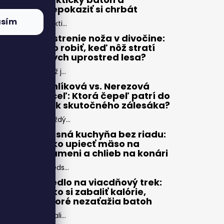
nepokaziť si chrbát
asím
Takti...
Ostrenie noža v divočine:
Čo robiť, keď nôž stratí
dych uprostred lesa?
Nôž j...
Uhlíková vs. Nerezová
oceľ: Ktorá čepeľ patrí do
rúk skutočného zálesáka?
Každý...
Lesná kuchyňa bez riadu:
Ako upiecť mäso na
kameni a chlieb na konári
Preds...
Jedlo na viacdňový trek:
Ako si zabaliť kalórie,
ktoré nezaťažia batoh
Zbali...