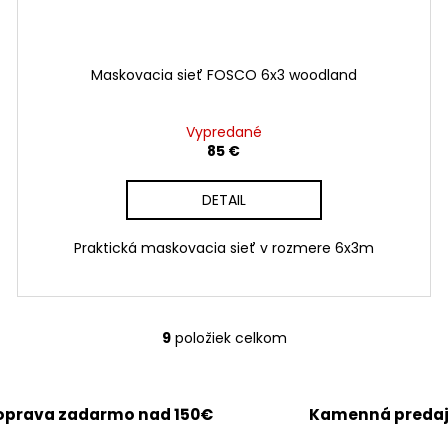
Maskovacia sieť FOSCO 6x3 woodland
Vypredané
85 €
DETAIL
Praktická maskovacia sieť v rozmere 6x3m
9
položiek celkom
O
v
l
á
oprava zadarmo nad 150€
Kamenná preda
d