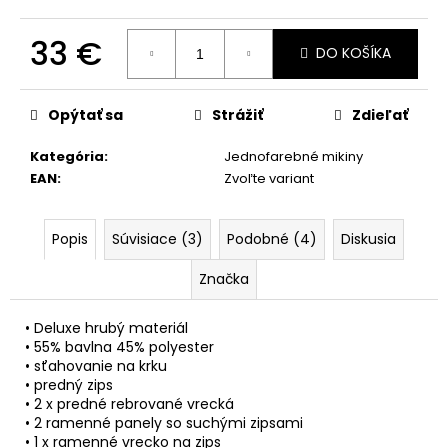
č
a
33 €
m
DO KOŠÍKA
e
Jednotková
cena:
Opýtať sa
Strážiť
Zdieľať
Kategória
:
Jednofarebné mikiny
EAN
:
Zvoľte variant
Popis
Súvisiace (3)
Podobné (4)
Diskusia
Značka
• Deluxe hrubý materiál
• 55% bavlna 45% polyester
• sťahovanie na krku
• predný zips
• 2 x predné rebrované vrecká
• 2 ramenné panely so suchými zipsami
• 1 x ramenné vrecko na zips