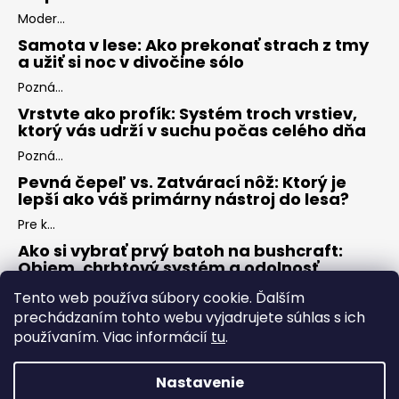
Moder...
Samota v lese: Ako prekonať strach z tmy
a užiť si noc v divočine sólo
Pozná...
Vrstvte ako profík: Systém troch vrstiev,
ktorý vás udrží v suchu počas celého dňa
Pozná...
Pevná čepeľ vs. Zatvárací nôž: Ktorý je
lepší ako váš primárny nástroj do lesa?
Pre k...
Ako si vybrať prvý batoh na bushcraft:
Objem, chrbtový systém a odolnosť
Keď s...
Tento web používa súbory cookie. Ďalším
prechádzaním tohto webu vyjadrujete súhlas s ich
používaním. Viac informácií
tu
.
ARCHÍV
Nastavenie
Vytvoril Shoptet