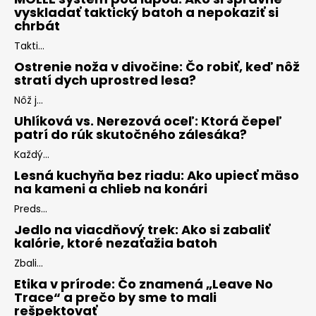
vyskladať taktický batoh a nepokaziť si
chrbát
Takti...
Ostrenie noža v divočine: Čo robiť, keď nôž
stratí dych uprostred lesa?
Nôž j...
Uhlíková vs. Nerezová oceľ: Ktorá čepeľ
patrí do rúk skutočného zálesáka?
Každý...
Lesná kuchyňa bez riadu: Ako upiecť mäso
na kameni a chlieb na konári
Preds...
Jedlo na viacdňový trek: Ako si zabaliť
kalórie, ktoré nezaťažia batoh
Zbali...
Etika v prírode: Čo znamená „Leave No
Trace“ a prečo by sme to mali
rešpektovať