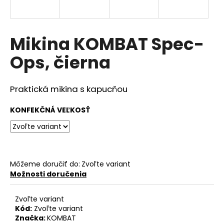
á
j
s
Mikina KOMBAT Spec-
ť
Ops, čierna
?
Praktická mikina s kapucňou
KONFEKČNÁ VEĽKOSŤ
HĽADAŤ
O
Môžeme doručiť do:
Zvoľte variant
d
Možnosti doručenia
p
o
Zvoľte variant
r
Kód:
Zvoľte variant
ú
Značka:
KOMBAT