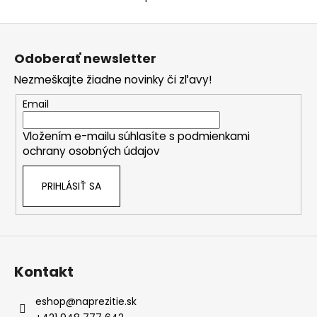
Z
á
Odoberať newsletter
p
Nezmeškajte žiadne novinky či zľavy!
ä
t
Email
i
Vložením e-mailu súhlasíte s
podmienkami
e
ochrany osobných údajov
PRIHLÁSIŤ SA
Kontakt
eshop
@
naprezitie.sk