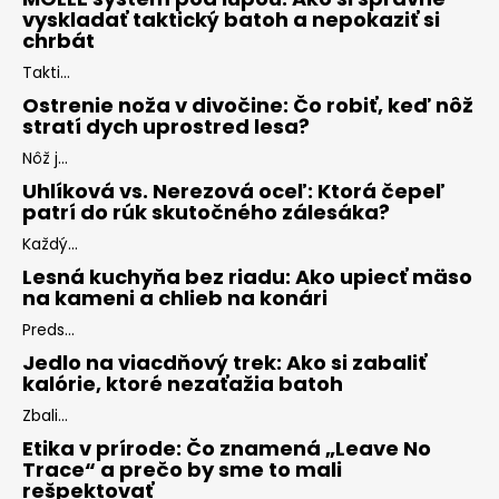
vyskladať taktický batoh a nepokaziť si
chrbát
Takti...
Ostrenie noža v divočine: Čo robiť, keď nôž
stratí dych uprostred lesa?
Nôž j...
Uhlíková vs. Nerezová oceľ: Ktorá čepeľ
patrí do rúk skutočného zálesáka?
Každý...
Lesná kuchyňa bez riadu: Ako upiecť mäso
na kameni a chlieb na konári
Preds...
Jedlo na viacdňový trek: Ako si zabaliť
kalórie, ktoré nezaťažia batoh
Zbali...
Etika v prírode: Čo znamená „Leave No
Trace“ a prečo by sme to mali
rešpektovať