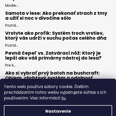
Moder...
Samota v lese: Ako prekonať strach z tmy
a užiť si noc v divočine sólo
Pozná...
Vrstvte ako profík: Systém troch vrstiev,
ktorý vás udrží v suchu počas celého dňa
Pozná...
Pevná čepeľ vs. Zatvárací nôž: Ktorý je
lepší ako váš primárny nástroj do lesa?
Pre k...
Ako si vybrať prvý batoh na bushcraft:
Objem, chrbtový systém a odolnosť
Keď s...
Tento web používa súbory cookie. Ďalším
prechádzaním tohto webu vyjadrujete súhlas s ich
používaním. Viac informácií
tu
.
ARCHÍV
Nastavenie
Vytvoril Shoptet