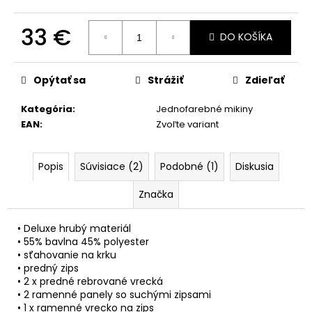
č
a
33 €
m
DO KOŠÍKA
e
Jednotková
cena:
Opýtať sa
Strážiť
Zdieľať
Kategória
:
Jednofarebné mikiny
EAN
:
Zvoľte variant
Popis
Súvisiace (2)
Podobné (1)
Diskusia
Značka
• Deluxe hrubý materiál
• 55% bavlna 45% polyester
• sťahovanie na krku
• predný zips
• 2 x predné rebrované vrecká
• 2 ramenné panely so suchými zipsami
• 1 x ramenné vrecko na zips