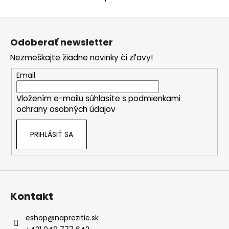
Z
á
Odoberať newsletter
p
Nezmeškajte žiadne novinky či zľavy!
ä
t
Email
i
Vložením e-mailu súhlasíte s
podmienkami
e
ochrany osobných údajov
PRIHLÁSIŤ SA
Kontakt
eshop
@
naprezitie.sk