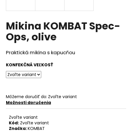
á
j
s
Mikina KOMBAT Spec-
ť
Ops, olive
?
Praktická mikina s kapucňou
KONFEKČNÁ VEĽKOSŤ
HĽADAŤ
O
Môžeme doručiť do:
Zvoľte variant
d
Možnosti doručenia
p
o
Zvoľte variant
r
Kód:
Zvoľte variant
ú
Značka:
KOMBAT