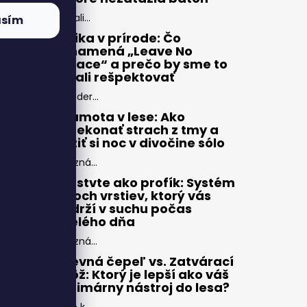
Zbali...
asím
Etika v prírode: Čo
znamená „Leave No
Trace“ a prečo by sme to
mali rešpektovať
Moder...
Samota v lese: Ako
prekonať strach z tmy a
užiť si noc v divočine sólo
Pozná...
Vrstvte ako profík: Systém
troch vrstiev, ktorý vás
udrží v suchu počas
celého dňa
Pozná...
Pevná čepeľ vs. Zatvárací
nôž: Ktorý je lepší ako váš
primárny nástroj do lesa?