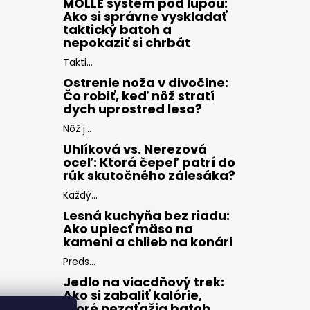
MOLLE systém pod lupou:
Ako si správne vyskladať
taktický batoh a
nepokaziť si chrbát
Takti...
Ostrenie noža v divočine:
Čo robiť, keď nôž stratí
dych uprostred lesa?
Nôž j...
Uhlíková vs. Nerezová
oceľ: Ktorá čepeľ patrí do
rúk skutočného zálesáka?
Každý...
Lesná kuchyňa bez riadu:
Ako upiecť mäso na
kameni a chlieb na konári
Preds...
Jedlo na viacdňový trek:
Ako si zabaliť kalórie,
ktoré nezaťažia batoh