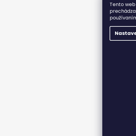
Tento web 
prechádzan
používaním
Nastave