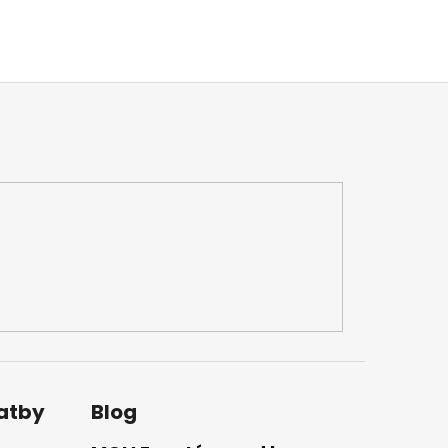
latby
Blog