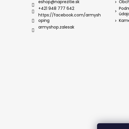
eshop
@
naprezitie.sk
Obch
+421 948 777 642
Podm
údaj
https://facebook.com/armysh
oping
Kame
armyshop.zalesak