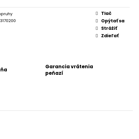
Tlač
opruhy
3170200
Opýtať sa
Strážiť
Zdieľať
Garancia vrátenia
jňa
peňazí