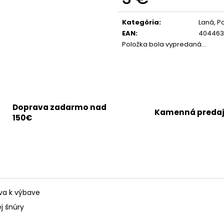
Jednotková
cena:
Kategória
:
Laná, P
EAN
:
404463
Položka bola vypredaná…
Doprava zadarmo nad
Kamenná preda
150€
tva k výbave
j šnúry