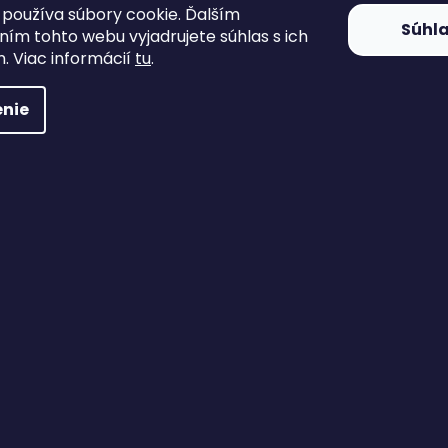
používa súbory cookie. Ďalším
Súhl
ím tohto webu vyjadrujete súhlas s ich
. Viac informácií
tu
.
nie