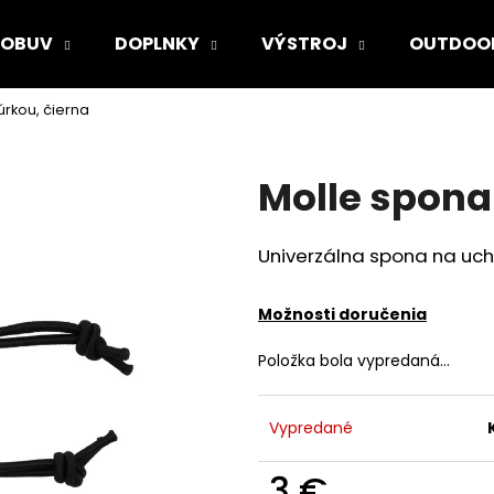
OBUV
DOPLNKY
VÝSTROJ
OUTDOO
úrkou, čierna
Čo potrebujete nájsť?
Molle spona
HĽADAŤ
Univerzálna spona na uchy
Odporúčame
Možnosti doručenia
Položka bola vypredaná…
Vypredané
3 €