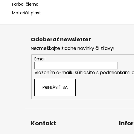
Farba: čierna
Materiál: plast
Z
á
Odoberať newsletter
p
Nezmeškajte žiadne novinky či zľavy!
ä
t
Email
i
Vložením e-mailu súhlasíte s
podmienkami o
e
PRIHLÁSIŤ SA
Kontakt
Info