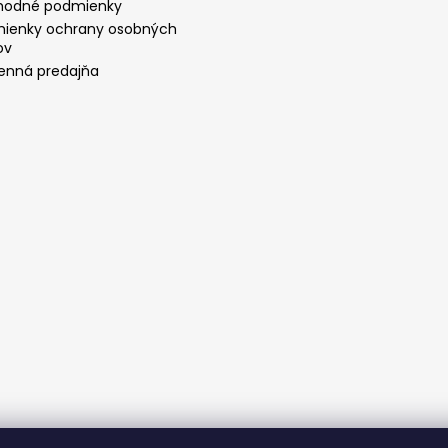
odné podmienky
ienky ochrany osobných
ov
nná predajňa