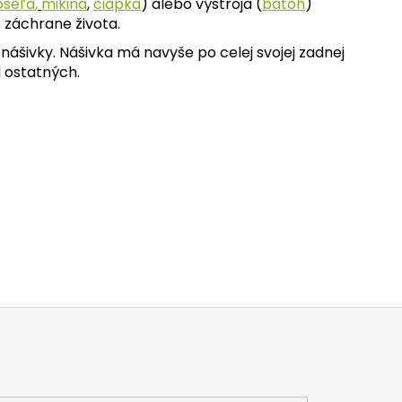
ošeľa
,
mikina
,
čiapka
) alebo výstroja (
batoh
)
 záchrane života.
ášivky. Nášivka má navyše po celej svojej zadnej
d ostatných.