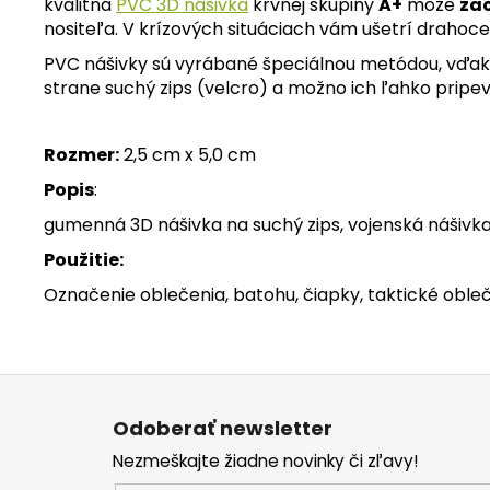
kvalitná
PVC 3D nášivka
krvnej skupiny
A+
môže
zac
nositeľa. V krízových situáciach vám ušetrí drahoce
PVC nášivky sú vyrábané špeciálnou metódou, vďaka k
strane suchý zips (velcro) a možno ich ľahko pripev
Rozmer:
2,5 cm x 5,0 cm
Popis
:
gumenná 3D nášivka na suchý zips, vojenská nášivk
Použitie:
Označenie oblečenia, batohu, čiapky, taktické obleč
Z
á
Odoberať newsletter
p
Nezmeškajte žiadne novinky či zľavy!
ä