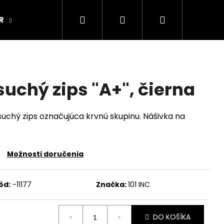
Hľadať
Prihlásenie
Nákupný
R
ARMY ORIGINAL
Kamenná predajňa
košík
uchý zips "A+", čierna
uchý zips označujúca krvnú skupinu. Nášivka na
Možnosti doručenia
ód:
-11177
Značka:
101 INC
DO KOŠÍKA