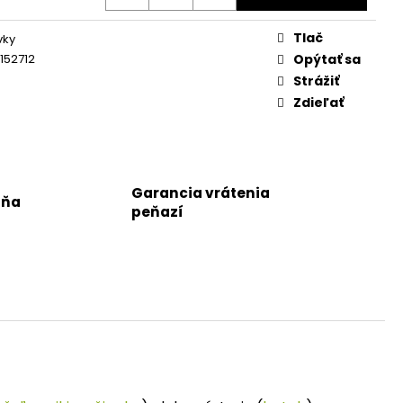
Tlač
vky
152712
Opýtať sa
Strážiť
Zdieľať
Garancia vrátenia
jňa
peňazí