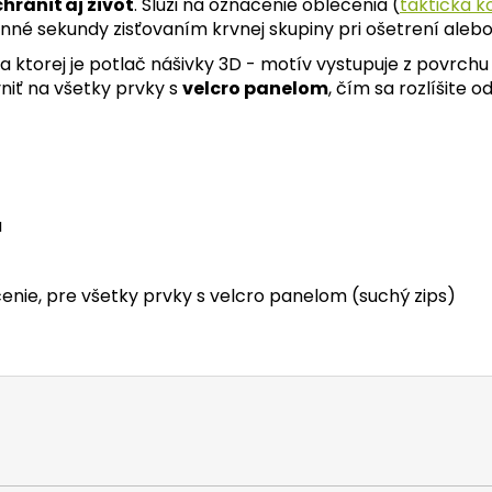
hrániť aj život
. Slúži na označenie oblečenia (
taktická k
nné sekundy zisťovaním krvnej skupiny pri ošetrení alebo
torej je potlač nášivky 3D - motív vystupuje z povrchu n
niť na všetky prvky s
velcro panelom
, čím sa rozlíšite o
a
enie, pre všetky prvky s velcro panelom (suchý zips)