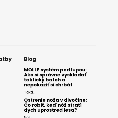
latby
Blog
MOLLE systém pod lupou:
Ako si správne vyskladať
taktický batoh a
nepokaziť si chrbát
Takti...
Ostrenie noža v divočine:
Čo robiť, keď nôž stratí
dych uprostred lesa?
Nôž j...