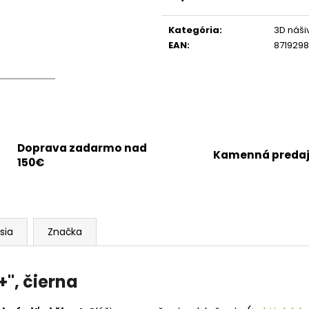
Jednotková
cena:
Kategória
:
3D náši
EAN
:
8719298
Doprava zadarmo nad
Kamenná preda
150€
sia
Značka
+
", čierna