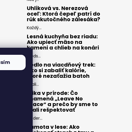
Uhlíková vs. Nerezová
oceľ: Ktorá čepeľ patrí do
rúk skutočného zálesáka?
Každý...
Lesná kuchyňa bez riadu:
Ako upiecť mäso na
kameni a chlieb na konári
Preds...
asím
Jedlo na viacdňový trek:
Ako si zabaliť kalórie,
ktoré nezaťažia batoh
Zbali...
Etika v prírode: Čo
znamená „Leave No
Trace“ a prečo by sme to
mali rešpektovať
Moder...
Samota v lese: Ako