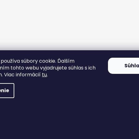
používa súbory cookie. Ďalším
Súhl
ím tohto webu vyjadrujete súhlas s ich
. Viac informácií
tu
.
nie