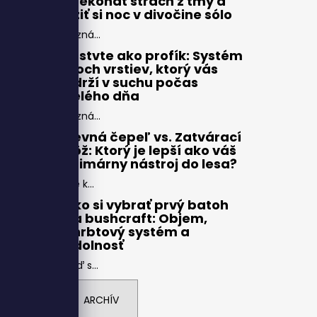
prekonať strach z tmy a
užiť si noc v divočine sólo
Pozná...
Vrstvte ako profík: Systém
troch vrstiev, ktorý vás
udrží v suchu počas
celého dňa
Pozná...
Pevná čepeľ vs. Zatvárací
nôž: Ktorý je lepší ako váš
primárny nástroj do lesa?
Pre k...
Ako si vybrať prvý batoh
na bushcraft: Objem,
chrbtový systém a
odolnosť
Keď s...
ARCHÍV