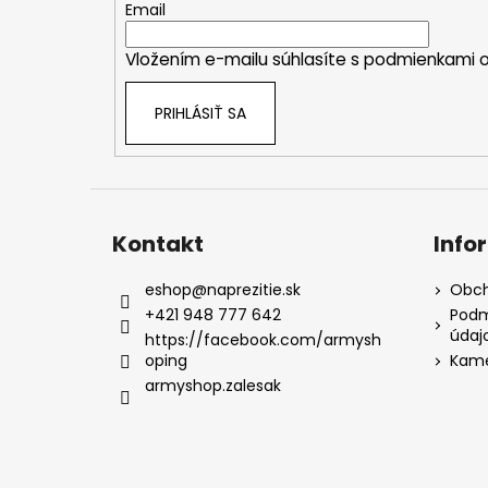
t
Email
i
Vložením e-mailu súhlasíte s
podmienkami o
e
PRIHLÁSIŤ SA
Kontakt
Info
eshop
@
naprezitie.sk
Obch
+421 948 777 642
Podm
údaj
https://facebook.com/armysh
oping
Kame
armyshop.zalesak