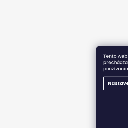
Tento web 
prechádzan
používaním
Nastave