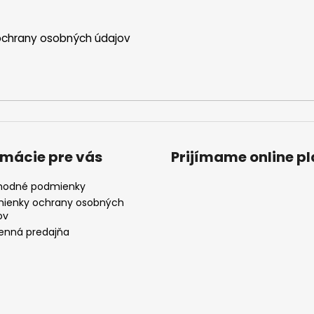
chrany osobných údajov
rmácie pre vás
Prijímame online p
odné podmienky
ienky ochrany osobných
ov
nná predajňa