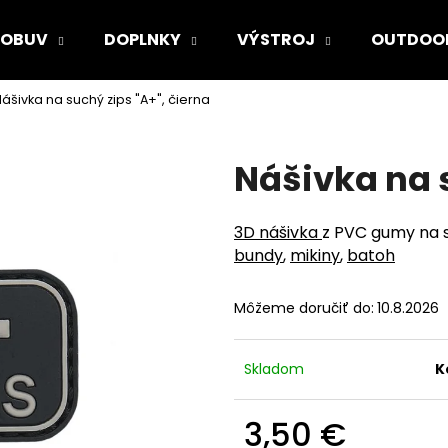
OBUV
DOPLNKY
VÝSTROJ
OUTDOO
ášivka na suchý zips "A+", čierna
Čo potrebujete nájsť?
Nášivka na s
HĽADAŤ
3D nášivka
z PVC gumy na s
bundy
,
mikiny
,
batoh
Odporúčame
Môžeme doručiť do:
10.8.2026
Skladom
K
3,50 €