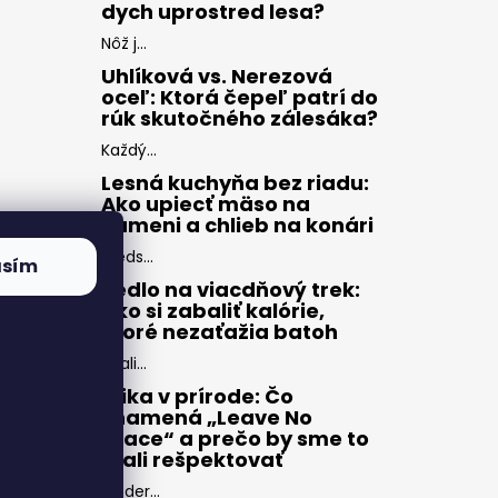
dych uprostred lesa?
Nôž j...
Uhlíková vs. Nerezová
oceľ: Ktorá čepeľ patrí do
rúk skutočného zálesáka?
Každý...
Lesná kuchyňa bez riadu:
Ako upiecť mäso na
kameni a chlieb na konári
Preds...
asím
Jedlo na viacdňový trek:
Ako si zabaliť kalórie,
ktoré nezaťažia batoh
Zbali...
Etika v prírode: Čo
znamená „Leave No
Trace“ a prečo by sme to
mali rešpektovať
Moder...