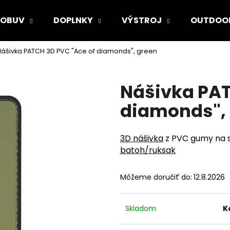
OBUV
DOPLNKY
VÝSTROJ
OUTDOO
ášivka PATCH 3D PVC "Ace of diamonds", green
Čo potrebujete nájsť?
Nášivka PAT
HĽADAŤ
diamonds",
3D nášivka
z PVC gumy na s
Odporúčame
batoh/ruksak
Môžeme doručiť do:
12.8.2026
Skladom
K