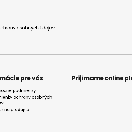
chrany osobných údajov
rmácie pre vás
Prijímame online p
odné podmienky
ienky ochrany osobných
ov
nná predajňa