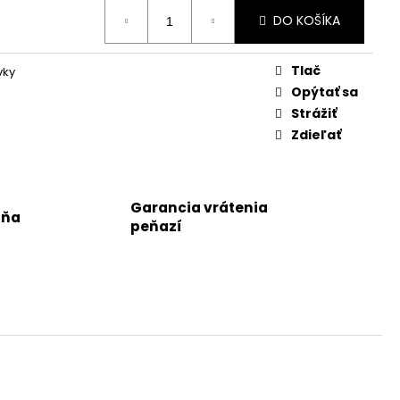
DO KOŠÍKA
Tlač
vky
Opýtať sa
Strážiť
Zdieľať
Garancia vrátenia
jňa
peňazí