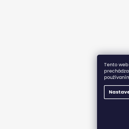
Tento web 
prechádzan
používaním
Nastave