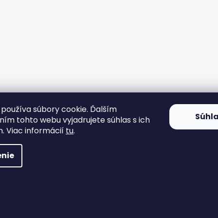
používa súbory cookie. Ďalším
Súhl
ím tohto webu vyjadrujete súhlas s ich
. Viac informácií
tu
.
nie