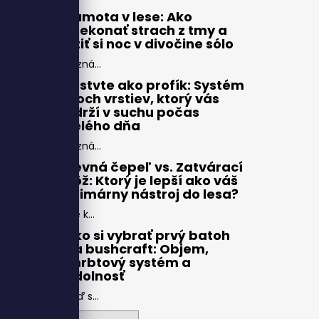
Samota v lese: Ako
prekonať strach z tmy a
užiť si noc v divočine sólo
Pozná...
Vrstvte ako profík: Systém
troch vrstiev, ktorý vás
udrží v suchu počas
celého dňa
Pozná...
Pevná čepeľ vs. Zatvárací
nôž: Ktorý je lepší ako váš
primárny nástroj do lesa?
Pre k...
Ako si vybrať prvý batoh
na bushcraft: Objem,
chrbtový systém a
odolnosť
Keď s...