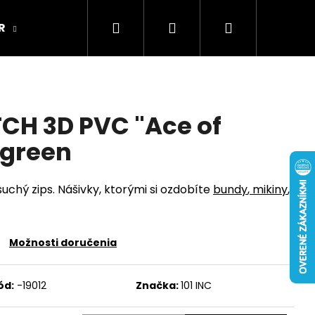
Hľadať
Prihlásenie
Nákupný
R
ARMY ORIGINAL
Kamenná predajňa
košík
CH 3D PVC "Ace of
 green
uchý zips. Nášivky, ktorými si ozdobíte
bundy
,
mikiny
,
Možnosti doručenia
ód:
-19012
Značka:
101 INC