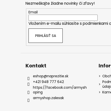
Nezmeškajte žiadne novinky či zľavy!
ä
t
Email
i
Vložením e-mailu súhlasíte s
podmienkami o
e
PRIHLÁSIŤ SA
Kontakt
Info
eshop
@
naprezitie.sk
Obch
+421 948 777 642
Podm
údaj
https://facebook.com/armysh
oping
Kame
armyshop.zalesak