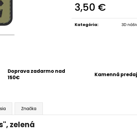
3,50 €
Jednotková
cena:
Kategória
:
3D náši
Doprava zadarmo nad
Kamenná preda
150€
sia
Značka
", zelená