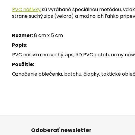
PVC nášivky
sú vyrábané špeciálnou metódou, vďaka k
strane suchý zips (velcro) a možno ich ľahko pripe
Rozmer:
8 cm x 5 cm
Popis
:
PVC nášivka na suchý zips, 3D PVC patch, army náši
Použitie:
Označenie oblečenia, batohu, čiapky, taktické obleč
Z
á
Odoberať newsletter
p