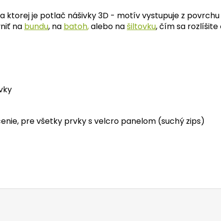
torej je potlač nášivky 3D - motív vystupuje z povrchu n
vniť na
bundu
, na
batoh
,
alebo na
šiltovku
,
čím sa rozlíšite
vky
enie, pre všetky prvky s velcro panelom (suchý zips)