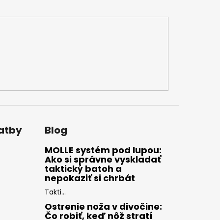
latby
Blog
MOLLE systém pod lupou:
Ako si správne vyskladať
taktický batoh a
nepokaziť si chrbát
Takti...
Ostrenie noža v divočine:
Čo robiť, keď nôž stratí