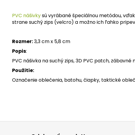
PVC nášivky
sú vyrábané špeciálnou metódou, vďaka k
strane suchý zips (velcro) a možno ich ľahko pripe
Rozmer:
3,3 cm x 5,8 cm
Popis
:
PVC nášivka na suchý zips, 3D PVC patch, zábavné n
Použitie:
Označenie oblečenia, batohu, čiapky, taktické obleč
Z
á