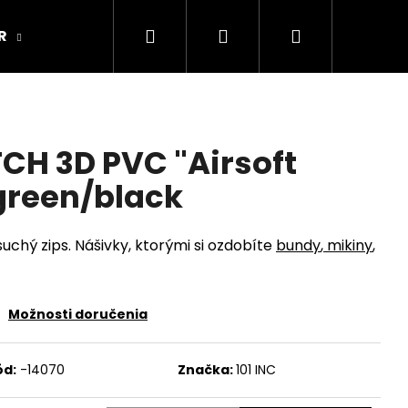
Hľadať
Prihlásenie
Nákupný
R
ARMY ORIGINAL
Kamenná predajňa
košík
CH 3D PVC "Airsoft
 green/black
uchý zips. Nášivky, ktorými si ozdobíte
bundy
,
mikiny
,
Možnosti doručenia
ód:
-14070
Značka:
101 INC