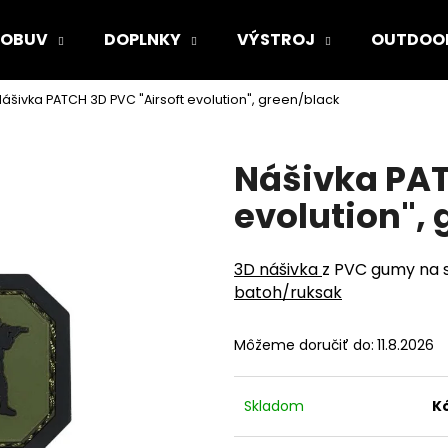
OBUV
DOPLNKY
VÝSTROJ
OUTDOO
ášivka PATCH 3D PVC "Airsoft evolution", green/black
Čo potrebujete nájsť?
Nášivka PAT
HĽADAŤ
evolution",
3D nášivka
z PVC gumy na s
Odporúčame
batoh/ruksak
Môžeme doručiť do:
11.8.2026
Skladom
K