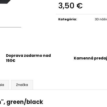
3,50 €
Jednotková
cena:
Kategória
:
3D náši
Doprava zadarmo nad
Kamenná preda
150€
sia
Značka
n", green/black