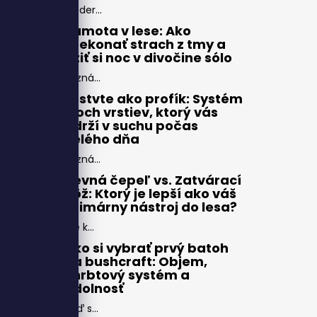
Moder...
Samota v lese: Ako
prekonať strach z tmy a
užiť si noc v divočine sólo
Pozná...
Vrstvte ako profík: Systém
troch vrstiev, ktorý vás
udrží v suchu počas
celého dňa
Pozná...
Pevná čepeľ vs. Zatvárací
nôž: Ktorý je lepší ako váš
primárny nástroj do lesa?
Pre k...
Ako si vybrať prvý batoh
na bushcraft: Objem,
chrbtový systém a
odolnosť
Keď s...