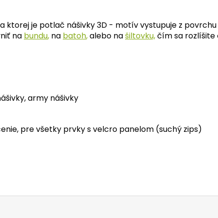
torej je potlač nášivky 3D - motív vystupuje z povrchu n
vniť na
bundu
,
na
batoh
,
alebo na
šiltovku,
čím sa rozlíšite
ášivky, army nášivky
enie, pre všetky prvky s velcro panelom (suchý zips)