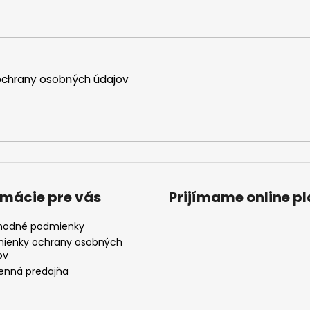
chrany osobných údajov
rmácie pre vás
Prijímame online p
odné podmienky
ienky ochrany osobných
ov
nná predajňa