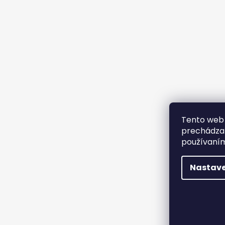
Tento web 
prechádzan
používaním
Nastave