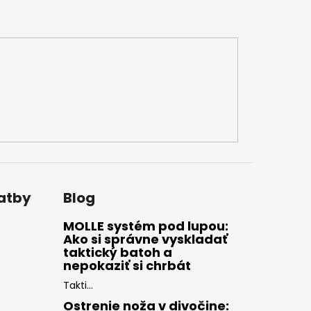
latby
Blog
MOLLE systém pod lupou:
Ako si správne vyskladať
taktický batoh a
nepokaziť si chrbát
Takti...
Ostrenie noža v divočine: