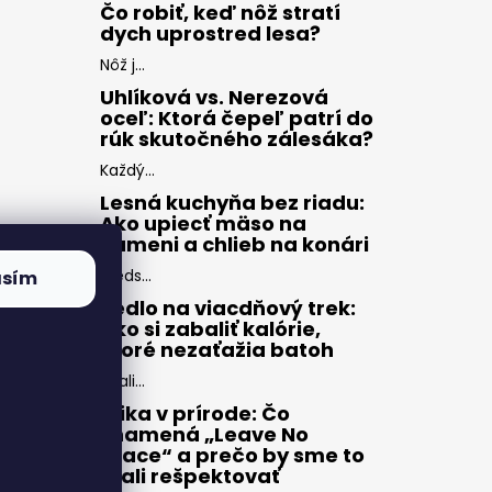
Čo robiť, keď nôž stratí
dych uprostred lesa?
Nôž j...
Uhlíková vs. Nerezová
oceľ: Ktorá čepeľ patrí do
rúk skutočného zálesáka?
Každý...
Lesná kuchyňa bez riadu:
Ako upiecť mäso na
kameni a chlieb na konári
Preds...
asím
Jedlo na viacdňový trek:
Ako si zabaliť kalórie,
ktoré nezaťažia batoh
Zbali...
Etika v prírode: Čo
znamená „Leave No
Trace“ a prečo by sme to
mali rešpektovať