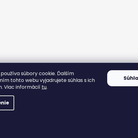
používa súbory cookie. Ďalším
Súhl
ím tohto webu vyjadrujete súhlas s ich
. Viac informácií
tu
.
nie