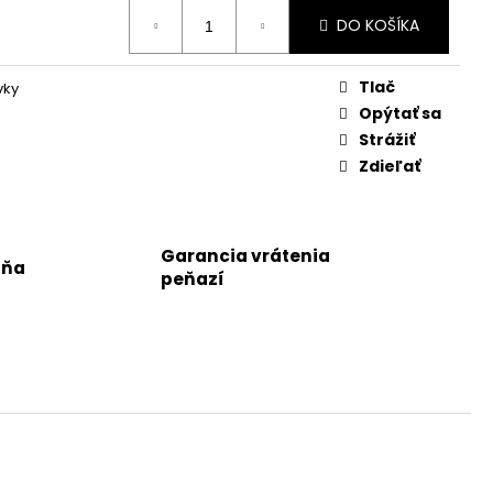
DO KOŠÍKA
Tlač
vky
Opýtať sa
Strážiť
Zdieľať
Garancia vrátenia
jňa
peňazí