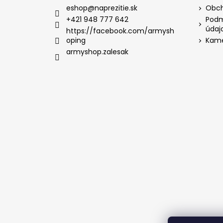
eshop
@
naprezitie.sk
Obch
+421 948 777 642
Podm
údaj
https://facebook.com/armysh
oping
Kame
armyshop.zalesak