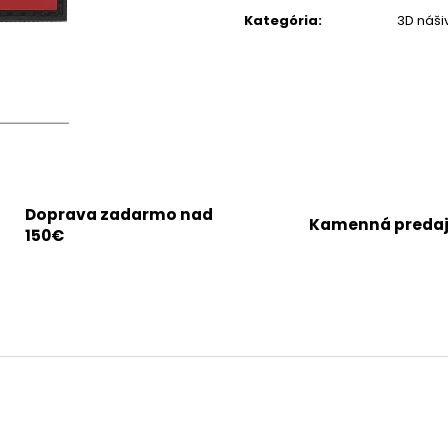
cena:
Kategória
:
3D náši
Doprava zadarmo nad
Kamenná preda
150€