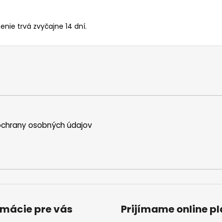
enie trvá zvyčajne 14 dní.
chrany osobných údajov
rmácie pre vás
Prijímame online p