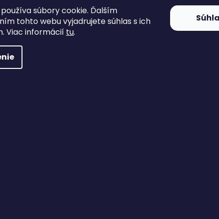
používa súbory cookie. Ďalším
Súhl
ím tohto webu vyjadrujete súhlas s ich
. Viac informácií
tu
.
nie