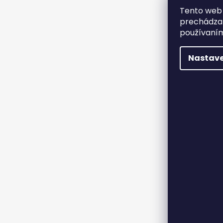
Tento web 
prechádzan
používaním
Nastave