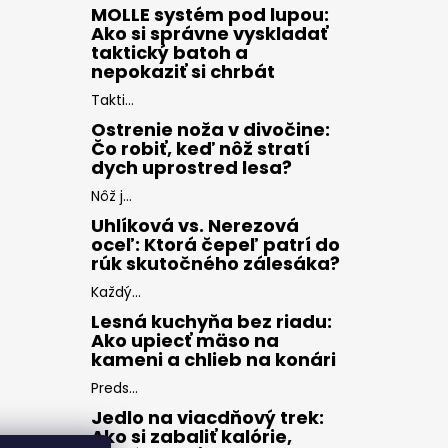
MOLLE systém pod lupou:
Ako si správne vyskladať
taktický batoh a
nepokaziť si chrbát
Takti...
Ostrenie noža v divočine:
Čo robiť, keď nôž stratí
dych uprostred lesa?
Nôž j...
Uhlíková vs. Nerezová
oceľ: Ktorá čepeľ patrí do
rúk skutočného zálesáka?
Každý...
Lesná kuchyňa bez riadu:
Ako upiecť mäso na
kameni a chlieb na konári
Preds...
Jedlo na viacdňový trek:
Ako si zabaliť kalórie,