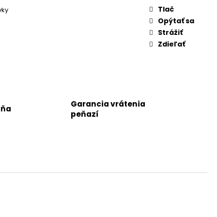
Tlač
vky
Opýtať sa
Strážiť
Zdieľať
Garancia vrátenia
jňa
peňazí