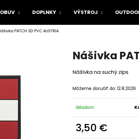
OBUV
DOPLNKY
VÝSTROJ
OUTDOO
ášivka PATCH 3D PVC AUSTRIA
Čo potrebujete nájsť?
Nášivka PA
HĽADAŤ
Nášivka na suchý zips
Odporúčame
Môžeme doručiť do:
12.8.2026
Skladom
K
3,50 €
Jednotková