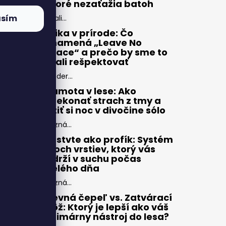
ktoré nezaťažia batoh
asím
Zbali...
Etika v prírode: Čo
znamená „Leave No
Trace“ a prečo by sme to
mali rešpektovať
Moder...
Samota v lese: Ako
prekonať strach z tmy a
užiť si noc v divočine sólo
Pozná...
Vrstvte ako profík: Systém
troch vrstiev, ktorý vás
udrží v suchu počas
celého dňa
Pozná...
Pevná čepeľ vs. Zatvárací
nôž: Ktorý je lepší ako váš
primárny nástroj do lesa?