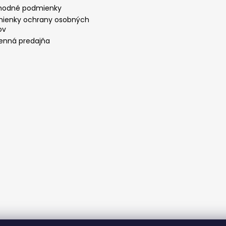
odné podmienky
ienky ochrany osobných
ov
nná predajňa