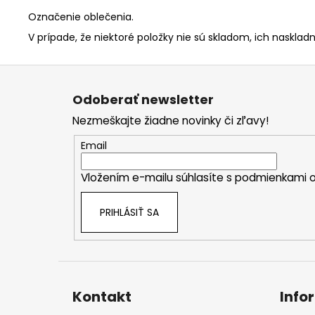
Označenie oblečenia.
V prípade, že niektoré položky nie sú skladom, ich naskladn
Z
á
Odoberať newsletter
p
Nezmeškajte žiadne novinky či zľavy!
ä
t
Email
i
Vložením e-mailu súhlasíte s
podmienkami o
e
PRIHLÁSIŤ SA
Kontakt
Info