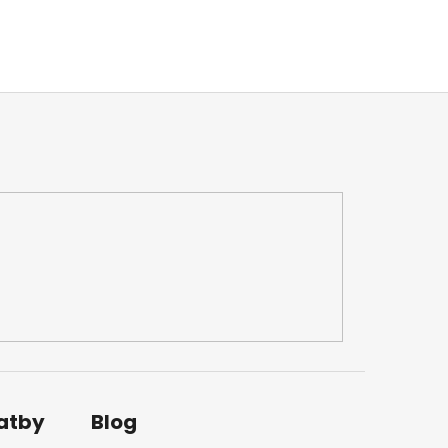
latby
Blog