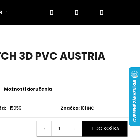
Hľadať
Prihlásenie
Nákupný
R
ARMY ORIGINAL
Kamenná predajňa
košík
TCH 3D PVC AUSTRIA
Možnosti doručenia
ód:
-15059
Značka:
101 INC
DO KOŠÍKA