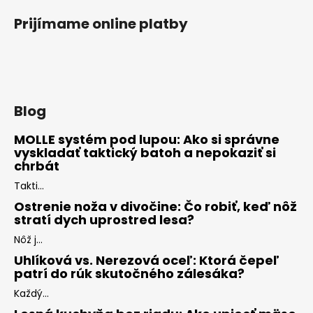
Prijímame online platby
Blog
MOLLE systém pod lupou: Ako si správne
vyskladať taktický batoh a nepokaziť si
chrbát
Takti...
Ostrenie noža v divočine: Čo robiť, keď nôž
stratí dych uprostred lesa?
Nôž j...
Uhlíková vs. Nerezová oceľ: Ktorá čepeľ
patrí do rúk skutočného zálesáka?
Každý...