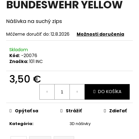
BUNDESWEHR YELLOW
á
j
Nášivka na suchý zips
s
ť
Môžeme doručiť do:
12.8.2026
Možnosti doručenia
?
Skladom
Kód:
-20076
Značka:
101 INC
HĽADAŤ
3,50 €
Jednotková
DO KOŠÍKA
cena:
O
d
Opýtať sa
Strážiť
Zdieľať
p
o
Kategória
:
3D nášivky
r
ú