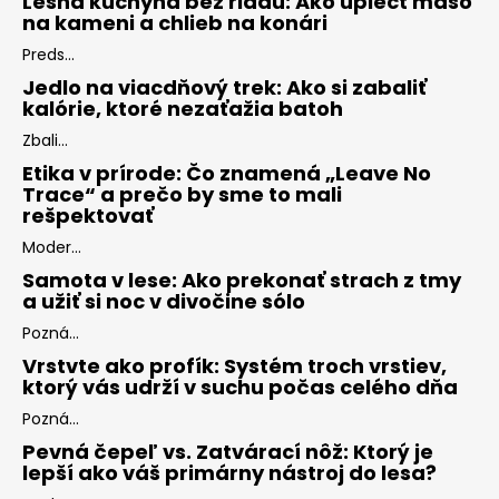
Lesná kuchyňa bez riadu: Ako upiecť mäso
na kameni a chlieb na konári
Preds...
Jedlo na viacdňový trek: Ako si zabaliť
kalórie, ktoré nezaťažia batoh
Zbali...
Etika v prírode: Čo znamená „Leave No
Trace“ a prečo by sme to mali
rešpektovať
Moder...
Samota v lese: Ako prekonať strach z tmy
a užiť si noc v divočine sólo
Pozná...
Vrstvte ako profík: Systém troch vrstiev,
ktorý vás udrží v suchu počas celého dňa
Pozná...
Pevná čepeľ vs. Zatvárací nôž: Ktorý je
lepší ako váš primárny nástroj do lesa?