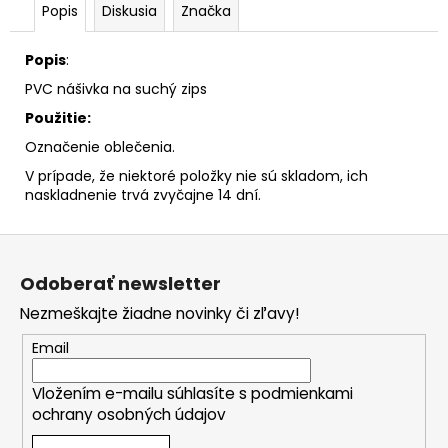
č
Popis
Diskusia
Značka
a
m
Popis
:
e
PVC nášivka na suchý zips
Použitie:
Označenie oblečenia.
V prípade, že niektoré položky nie sú skladom, ich
naskladnenie trvá zvyčajne 14 dní.
Z
á
Odoberať newsletter
p
Nezmeškajte žiadne novinky či zľavy!
ä
t
Email
i
Vložením e-mailu súhlasíte s
podmienkami
e
ochrany osobných údajov