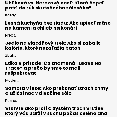
Uhlíková vs. Nerezová oceľ: Ktorá čepeľ
patrí do rúk skutočného zálesáka?
Každý...
Lesná kuchyňa bez riadu: Ako upiecť mäso
na kameni a chlieb na konári
Preds...
Jedlo na viacdňový trek: Ako si zabaliť
kalórie, ktoré nezaťažia batoh
Zbali...
Etika v prírode: Čo znamená „Leave No
Trace“ a prečo by sme to mali
rešpektovať
Moder...
Samota v lese: Ako prekonať strach z tmy
a užiť si noc v divočine sólo
Pozná...
Vrstvte ako profík: Systém troch vrstiev,
ktorý vás udrží v suchu počas celého dňa