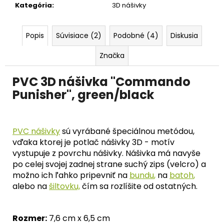
č
Kategória
:
3D nášivky
a
m
e
Popis
Súvisiace (2)
Podobné (4)
Diskusia
Značka
PVC 3D nášivka "Commando
Punisher", green/black
PVC nášivky
sú vyrábané špeciálnou metódou,
vďaka ktorej je potlač nášivky 3D - motív
vystupuje z povrchu nášivky. Nášivka má navyše
po celej svojej zadnej strane suchý zips (velcro) a
možno ich ľahko pripevniť na
bundu
,
na
batoh
,
alebo na
šiltovku,
čím sa rozlíšite od ostatných.
Rozmer:
7,6 cm x 6,5 cm