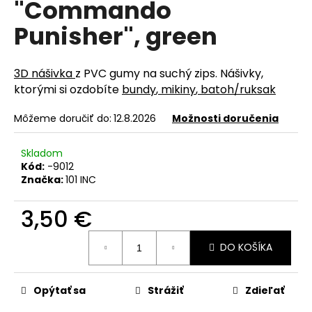
"Commando
á
Punisher", green
j
s
ť
3D nášivka
z PVC gumy na suchý zips. Nášivky,
?
ktorými si ozdobíte
bundy
,
mikiny
,
batoh/ruksak
Môžeme doručiť do:
12.8.2026
Možnosti doručenia
Skladom
HĽADAŤ
Kód:
-9012
Značka:
101 INC
3,50 €
O
d
Jednotková
DO KOŠÍKA
cena:
p
o
r
Opýtať sa
Strážiť
Zdieľať
ú