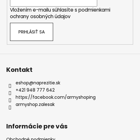
i
Vložením e-mailu súhlasíte s
podmienkami
e
ochrany osobných údajov
PRIHLÁSIŤ SA
Kontakt
eshop
@
naprezitie.sk
+421 948 777 642
https://facebook.com/armyshoping
armyshop.zalesak
Informácie pre vás
Obchodné podmienky