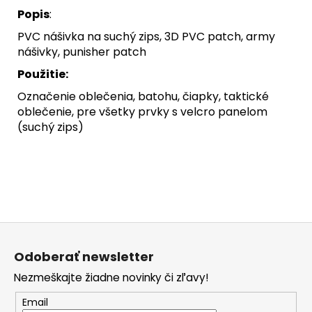
Popis
:
PVC nášivka na suchý zips, 3D PVC patch, army
nášivky, punisher patch
Použitie:
Označenie oblečenia, batohu, čiapky, taktické
oblečenie, pre všetky prvky s velcro panelom
(suchý zips)
Z
á
Odoberať newsletter
p
Nezmeškajte žiadne novinky či zľavy!
ä
t
Email