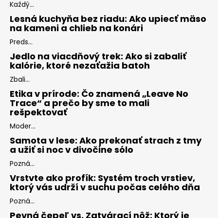
Každý...
Lesná kuchyňa bez riadu: Ako upiecť mäso
na kameni a chlieb na konári
Preds...
Jedlo na viacdňový trek: Ako si zabaliť
kalórie, ktoré nezaťažia batoh
Zbali...
Etika v prírode: Čo znamená „Leave No
Trace“ a prečo by sme to mali
rešpektovať
Moder...
Samota v lese: Ako prekonať strach z tmy
a užiť si noc v divočine sólo
Pozná...
Vrstvte ako profík: Systém troch vrstiev,
ktorý vás udrží v suchu počas celého dňa
Pozná...
Pevná čepeľ vs. Zatvárací nôž: Ktorý je