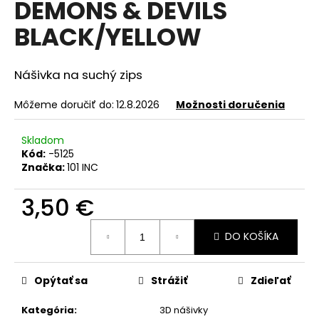
DEMONS & DEVILS
á
BLACK/YELLOW
j
s
ť
Nášivka na suchý zips
?
Môžeme doručiť do:
12.8.2026
Možnosti doručenia
Skladom
Kód:
-5125
HĽADAŤ
Značka:
101 INC
3,50 €
O
Jednotková
DO KOŠÍKA
cena:
d
p
o
Opýtať sa
Strážiť
Zdieľať
r
ú
Kategória
:
3D nášivky