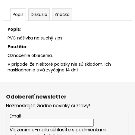
č
a
m
Popis
Diskusia
Značka
e
Popis
:
PVC nášivka na suchý zips
Použitie:
Označenie oblečenia.
V prípade, že niektoré položky nie sú skladom, ich
naskladnenie trvá zvyčajne 14 dní.
Z
á
Odoberať newsletter
p
Nezmeškajte žiadne novinky či zľavy!
ä
t
Email
i
Vložením e-mailu súhlasíte s
podmienkami
e