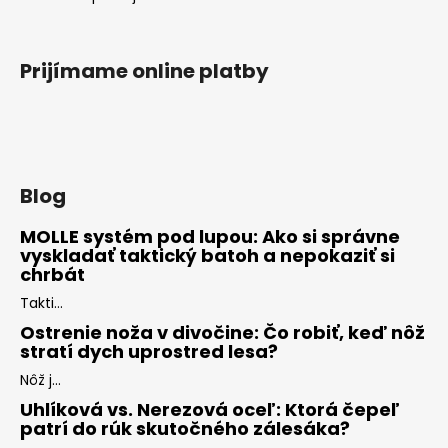
Prijímame online platby
Blog
MOLLE systém pod lupou: Ako si správne
vyskladať taktický batoh a nepokaziť si
chrbát
Takti...
Ostrenie noža v divočine: Čo robiť, keď nôž
stratí dych uprostred lesa?
Nôž j...
Uhlíková vs. Nerezová oceľ: Ktorá čepeľ
patrí do rúk skutočného zálesáka?