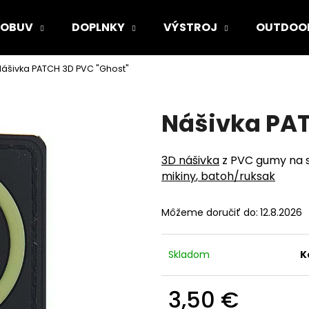
OBUV
DOPLNKY
VÝSTROJ
OUTDOO
ášivka PATCH 3D PVC "Ghost"
Čo potrebujete nájsť?
Nášivka PAT
HĽADAŤ
3D nášivka
z PVC gumy na s
mikiny
,
batoh/ruksak
Odporúčame
Môžeme doručiť do:
12.8.2026
Skladom
K
3,50 €