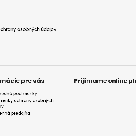
chrany osobných údajov
rmácie pre vás
Prijímame online p
odné podmienky
ienky ochrany osobných
ov
nná predajňa