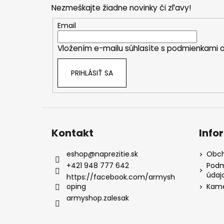
p
Nezmeškajte žiadne novinky či zľavy!
ä
t
Email
i
Vložením e-mailu súhlasíte s
podmienkami o
e
PRIHLÁSIŤ SA
Kontakt
Info
eshop
@
naprezitie.sk
Obch
+421 948 777 642
Podm
údaj
https://facebook.com/armysh
oping
Kame
armyshop.zalesak