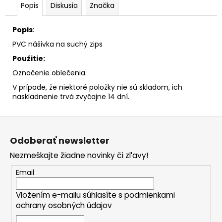
č
Popis
Diskusia
Značka
a
m
Popis
:
e
PVC nášivka na suchý zips
Použitie:
Označenie oblečenia.
V prípade, že niektoré položky nie sú skladom, ich
naskladnenie trvá zvyčajne 14 dní.
Z
á
Odoberať newsletter
p
Nezmeškajte žiadne novinky či zľavy!
ä
t
Email
i
Vložením e-mailu súhlasíte s
podmienkami
e
ochrany osobných údajov