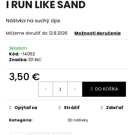
I RUN LIKE SAND
á
j
Nášivka na suchý zips
s
ť
Môžeme doručiť do:
12.8.2026
Možnosti doručenia
?
Skladom
Kód:
-14062
Značka:
101 INC
HĽADAŤ
3,50 €
Jednotková
DO KOŠÍKA
cena:
O
d
Opýtať sa
Strážiť
Zdieľať
p
o
Kategória
:
3D nášivky
r
ú