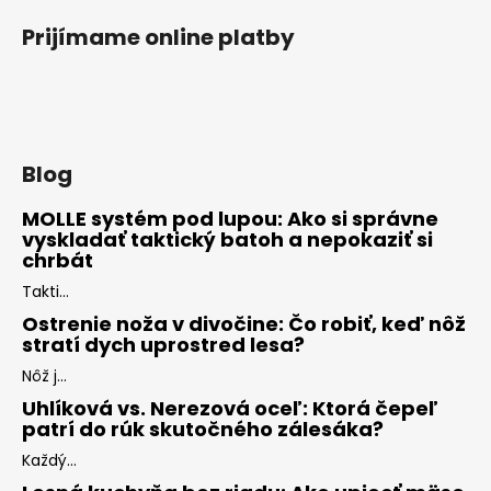
Prijímame online platby
Blog
MOLLE systém pod lupou: Ako si správne
vyskladať taktický batoh a nepokaziť si
chrbát
Takti...
Ostrenie noža v divočine: Čo robiť, keď nôž
stratí dych uprostred lesa?
Nôž j...
Uhlíková vs. Nerezová oceľ: Ktorá čepeľ
patrí do rúk skutočného zálesáka?
Každý...