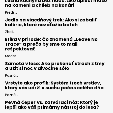
Lesná kuchyňa bez riadu: Ako upiecť mäso
na kameni a chlieb na konári
Preds...
Jedlo na viacdňový trek: Ako si zabaliť
kalórie, ktoré nezaťažia batoh
Zbali...
Etika v prírode: Čo znamená „Leave No
Trace“ a prečo by sme to mali
rešpektovať
Moder...
Samota v lese: Ako prekonať strach z tmy
a užiť si noc v divočine sólo
Pozná...
Vrstvte ako profík: Systém troch vrstiev,
ktorý vás udrží v suchu počas celého dňa
Pozná...
Pevná čepeľ vs. Zatvárací nôž: Ktorý je
lepší ako váš primárny nástroj do lesa?