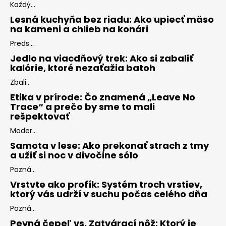
Každý...
Lesná kuchyňa bez riadu: Ako upiecť mäso
na kameni a chlieb na konári
Preds...
Jedlo na viacdňový trek: Ako si zabaliť
kalórie, ktoré nezaťažia batoh
Zbali...
Etika v prírode: Čo znamená „Leave No
Trace“ a prečo by sme to mali
rešpektovať
Moder...
Samota v lese: Ako prekonať strach z tmy
a užiť si noc v divočine sólo
Pozná...
Vrstvte ako profík: Systém troch vrstiev,
ktorý vás udrží v suchu počas celého dňa
Pozná...
Pevná čepeľ vs. Zatvárací nôž: Ktorý je