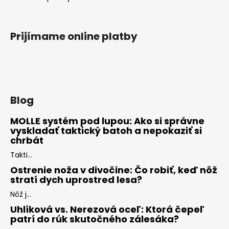
Prijímame online platby
Blog
MOLLE systém pod lupou: Ako si správne
vyskladať taktický batoh a nepokaziť si
chrbát
Takti...
Ostrenie noža v divočine: Čo robiť, keď nôž
stratí dych uprostred lesa?
Nôž j...
Uhlíková vs. Nerezová oceľ: Ktorá čepeľ
patrí do rúk skutočného zálesáka?