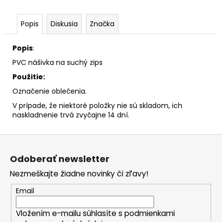
č
a
m
Popis
Diskusia
Značka
e
Popis
:
PVC nášivka na suchý zips
Použitie:
Označenie oblečenia.
V prípade, že niektoré položky nie sú skladom, ich
naskladnenie trvá zvyčajne 14 dní.
Z
á
Odoberať newsletter
p
Nezmeškajte žiadne novinky či zľavy!
ä
t
Email
i
Vložením e-mailu súhlasíte s
podmienkami
e