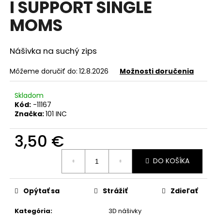
I SUPPORT SINGLE
á
MOMS
j
s
ť
Nášivka na suchý zips
?
Môžeme doručiť do:
12.8.2026
Možnosti doručenia
Skladom
Kód:
-11167
HĽADAŤ
Značka:
101 INC
3,50 €
O
Jednotková
DO KOŠÍKA
cena:
d
p
o
Opýtať sa
Strážiť
Zdieľať
r
ú
Kategória
:
3D nášivky