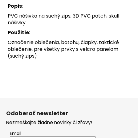
Popis
:
PVC nášivka na suchý zips, 3D PVC patch, skull
nášivky
Použitie:
Označenie oblečenia, batohu, čiapky, taktické
oblečenie, pre všetky prvky s velcro panelom
(suchý zips)
Z
á
Odoberať newsletter
p
Nezmeškajte žiadne novinky či zľavy!
ä
t
Email