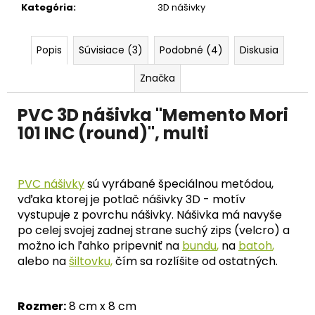
č
Kategória
:
3D nášivky
a
m
e
Popis
Súvisiace (3)
Podobné (4)
Diskusia
Značka
PVC 3D nášivka "Memento Mori
101 INC (round)", multi
PVC nášivky
sú vyrábané špeciálnou metódou,
vďaka ktorej je potlač nášivky 3D - motív
vystupuje z povrchu nášivky. Nášivka má navyše
po celej svojej zadnej strane suchý zips (velcro) a
možno ich ľahko pripevniť na
bundu
,
na
batoh
,
alebo na
šiltovku,
čím sa rozlíšite od ostatných.
Rozmer:
8 cm x 8 cm