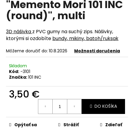
"Memento Mori 101 INC
á
(round)", multi
j
s
ť
3D nášivka
z PVC gumy na suchý zips. Nášivky,
?
ktorými si ozdobíte
bundy
,
mikiny
,
batoh/ruksak
Môžeme doručiť do:
10.8.2026
Možnosti doručenia
Skladom
HĽADAŤ
Kód:
-3101
Značka:
101 INC
3,50 €
O
d
Jednotková
DO KOŠÍKA
cena:
p
o
r
Opýtať sa
Strážiť
Zdieľať
ú