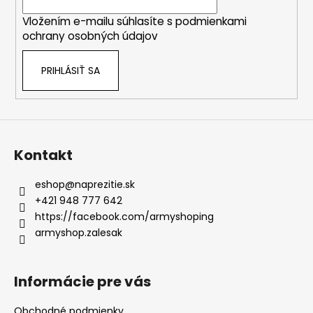
i
Vložením e-mailu súhlasíte s
podmienkami
e
ochrany osobných údajov
PRIHLÁSIŤ SA
Kontakt
eshop
@
naprezitie.sk
+421 948 777 642
https://facebook.com/armyshoping
armyshop.zalesak
Informácie pre vás
Obchodné podmienky