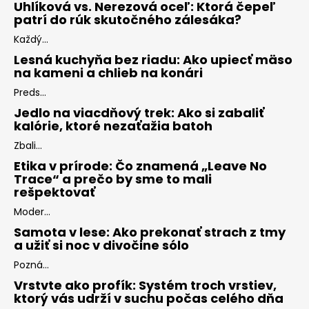
Uhlíková vs. Nerezová oceľ: Ktorá čepeľ
patrí do rúk skutočného zálesáka?
Každý...
Lesná kuchyňa bez riadu: Ako upiecť mäso
na kameni a chlieb na konári
Preds...
Jedlo na viacdňový trek: Ako si zabaliť
kalórie, ktoré nezaťažia batoh
Zbali...
Etika v prírode: Čo znamená „Leave No
Trace“ a prečo by sme to mali
rešpektovať
Moder...
Samota v lese: Ako prekonať strach z tmy
a užiť si noc v divočine sólo
Pozná...
Vrstvte ako profík: Systém troch vrstiev,
ktorý vás udrží v suchu počas celého dňa