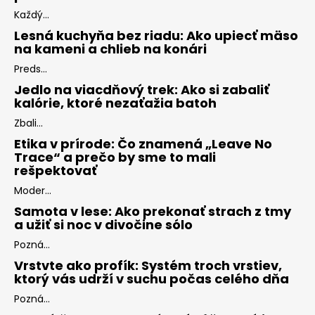
Každý...
Lesná kuchyňa bez riadu: Ako upiecť mäso
na kameni a chlieb na konári
Preds...
Jedlo na viacdňový trek: Ako si zabaliť
kalórie, ktoré nezaťažia batoh
Zbali...
Etika v prírode: Čo znamená „Leave No
Trace“ a prečo by sme to mali
rešpektovať
Moder...
Samota v lese: Ako prekonať strach z tmy
a užiť si noc v divočine sólo
Pozná...
Vrstvte ako profík: Systém troch vrstiev,
ktorý vás udrží v suchu počas celého dňa
Pozná...