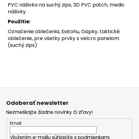
PVC nášivka na suchý zips, 3D PVC patch, medic
nášivky
Použitie:
Označenie oblečenia, batohu, čiapky, taktické
oblečenie, pre všetky prvky s velcro panelom
(suchý zips)
Z
á
Odoberať newsletter
p
Nezmeškajte žiadne novinky či zľavy!
ä
t
Email
i
Vložením e-mailu súhlasíte s
podmienkami