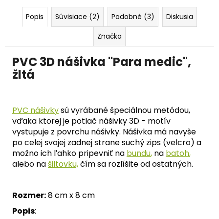
č
a
Popis
Súvisiace (2)
Podobné (3)
Diskusia
m
e
Značka
PVC 3D nášivka "Para medic",
žltá
PVC nášivky
sú vyrábané špeciálnou metódou,
vďaka ktorej je potlač nášivky 3D - motív
vystupuje z povrchu nášivky. Nášivka má navyše
po celej svojej zadnej strane suchý zips (velcro) a
možno ich ľahko pripevniť na
bundu
,
na
batoh
,
alebo na
šiltovku,
čím sa rozlíšite od ostatných.
Rozmer:
8 cm x 8 cm
Popis
: