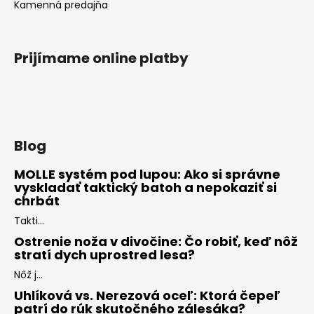
Kamenná predajňa
Prijímame online platby
Blog
MOLLE systém pod lupou: Ako si správne
vyskladať taktický batoh a nepokaziť si
chrbát
Takti...
Ostrenie noža v divočine: Čo robiť, keď nôž
stratí dych uprostred lesa?
Nôž j...
Uhlíková vs. Nerezová oceľ: Ktorá čepeľ
patrí do rúk skutočného zálesáka?