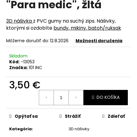
"Para medic", žltá
á
j
3D nášivka
z PVC gumy na suchý zips. Nášivky,
s
ktorými si ozdobíte
bundy
,
mikiny
,
batoh/ruksak
ť
?
Môžeme doručiť do:
12.8.2026
Možnosti doručenia
Skladom
Kód:
-13053
Značka:
101 INC
HĽADAŤ
3,50 €
Jednotková
O
DO KOŠÍKA
cena:
d
p
Opýtať sa
Strážiť
Zdieľať
o
r
Kategória
:
3D nášivky
ú