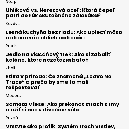
Nôž j...
Uhlíková vs. Nerezová oceľ: Ktorá čepeľ
patrí do rúk skutočného zálesáka?
Každý...
Lesná kuchyňa bez riadu: Ako upiecť mäso
na kameni a chlieb na konári
Preds...
Jedlo na viacdňový trek: Ako si zabaliť
kalórie, ktoré nezaťažia batoh
Zbali...
Etika v prírode: Čo znamená „Leave No
Trace“ a prečo by sme to mali
rešpektovať
Moder...
Samota v lese: Ako prekonať strach z tmy
a užiť si noc v divočine sólo
Pozná...
Vrstvte ako profík: Systém troch vrstiev,