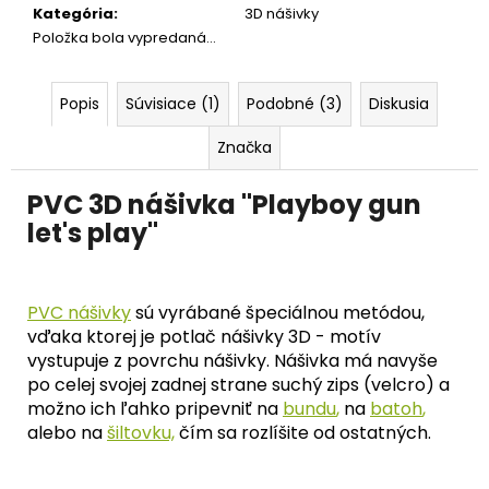
č
Kategória
:
3D nášivky
a
Položka bola vypredaná…
m
e
Popis
Súvisiace (1)
Podobné (3)
Diskusia
Značka
PVC 3D nášivka "Playboy gun
let's play"
PVC nášivky
sú vyrábané špeciálnou metódou,
vďaka ktorej je potlač nášivky 3D - motív
vystupuje z povrchu nášivky. Nášivka má navyše
po celej svojej zadnej strane suchý zips (velcro) a
možno ich ľahko pripevniť na
bundu
,
na
batoh
,
alebo na
šiltovku,
čím sa rozlíšite od ostatných.