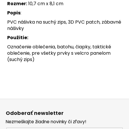
Rozmer:
10,7 cm x 8,1 cm
Popis
:
PVC nášivka na suchý zips, 3D PVC patch, zábavné
nášivky
Použitie:
Označenie oblečenia, batohu, čiapky, taktické
oblečenie, pre všetky prvky s velcro panelom
(suchý zips)
Z
á
Odoberať newsletter
p
Nezmeškajte žiadne novinky či zľavy!
ä