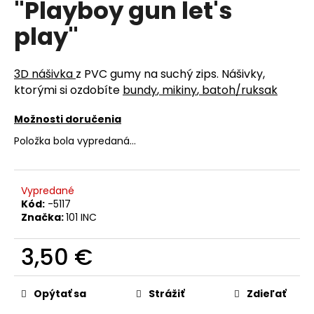
"Playboy gun let's
á
play"
j
s
ť
3D nášivka
z PVC gumy na suchý zips. Nášivky,
?
ktorými si ozdobíte
bundy
,
mikiny
,
batoh/ruksak
Možnosti doručenia
Položka bola vypredaná…
HĽADAŤ
Vypredané
Kód:
-5117
Značka:
101 INC
O
d
3,50 €
p
o
Jednotková
r
cena:
Opýtať sa
Strážiť
Zdieľať
ú